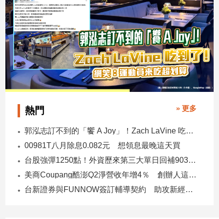
建
築/
室
內
設
計
旅
遊/
美
» 更多
熱門
食
星
郭泓志訂不到的「饗 A Joy」！Zach LaVine 吃到了！ 網笑：運動員來吃超划算
座/
00981T八月除息0.082元 想領息最晚這天買
命
理
台股強彈1250點！外資歷來第三大單日回補903億 ETF反彈
消
美商Coupang酷澎Q2淨營收年增4％ 創辦人這樣看台灣市場！
費
台新證券與FUNNOW簽訂輔導契約 助攻新經濟企業上市櫃
健
康/
親