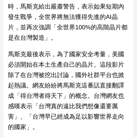
新
時，馬斯克給出嚴肅警告，表示如果短期內
冠
發生戰爭，全世界將無法獲得先進的AI晶
病
毒
片，並再次強調「全世界100%的高階晶片都
專
區
是在台灣製造」。
馬斯克最後表示，為了國家安全考量，美國
南
必須開始在本土生產自己的晶片。這段影片
台
除了在台灣被挖出討論，國外社群平台也掀
灣
觀
起熱議。網友紛紛將馬斯克這番話直接翻譯
點
成「得台灣者得天下」的概念。台灣網友也
南
感嘆表示「台灣真的遠比我們想像還要厲
台
害」、「台灣早已經成為足以影響世界走向
灣
觀
的國家」。
點