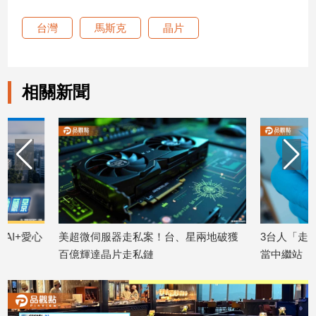
台灣
馬斯克
晶片
娛
樂
娛
相關新聞
樂
星
聞
流
行/
時
尚
追
星
美超微伺服器走私案！台、星兩地破獲
3台人「走私輝達AI
百億輝達晶片走私鏈
當中繼站
2026/07/07
2026/06/16
生
活