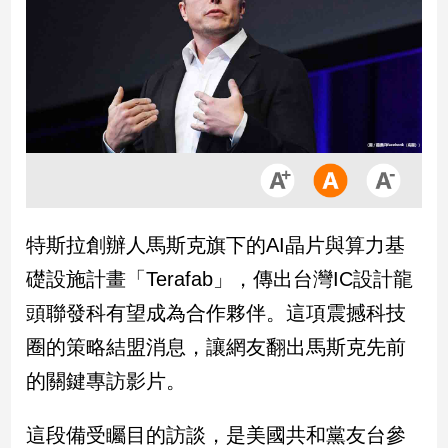
市
房
地
產
品
觀
點
政
特斯拉創辦人馬斯克旗下的AI晶片與算力基
治
礎設施計畫「Terafab」，傳出台灣IC設計龍
政
頭聯發科有望成為合作夥伴。這項震撼科技
治
圈的策略結盟消息，讓網友翻出馬斯克先前
焦
點
的關鍵專訪影片。
品
觀
這段備受矚目的訪談，是美國共和黨友台參
點