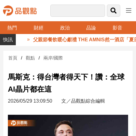
熱門
財經
政治
品論
影音
品
父親節餐飲暖心獻禮 THE AMNIS然一酒店「夏日
觀
點
財
首頁
觀點
兩岸/國際
經
馬斯克：得台灣者得天下！讚：全球
台
灣
AI晶片都在這
財
經
2026/05/29 13:09:50
文／品觀點綜合編輯
新
聞
產
經/
股