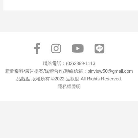
子/
感
情
藝
術
／
文
創
／
聯絡電話：(02)2889-1113
電
新聞爆料/廣告提案/媒體合作/聯絡信箱：pinview50@gmail.com
影
品觀點 版權所有 ©2022 品觀點 All Rights Reserved.
推
薦
隱私權聲明
科
技/
遊
戲
運
動