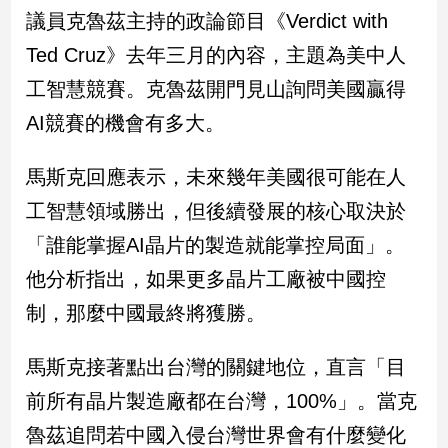
民
議員克魯茲主持的政論節目《Verdict with
調
Ted Cruz》去年三月的內容，主題為美中人
國
會
工智慧競賽。克魯茲開門見山詢問美國贏得
焦
AI競賽的機會有多大。
點
馬斯克回應表示，未來幾年美國很可能在人
觀
工智慧領域勝出，但後續發展的核心取決於
點
「誰能掌握AI晶片的製造就能掌控局面」。
兩
他分析指出，如果更多晶片工廠被中國控
岸/
制，那麼中國最終將獲勝。
國
際
馬斯克接著點出台灣的關鍵地位，直言「目
社
會/
前所有晶片製造廠都在台灣，100%」。當克
地
方
魯茲追問若中國入侵台灣世界會有什麼變化