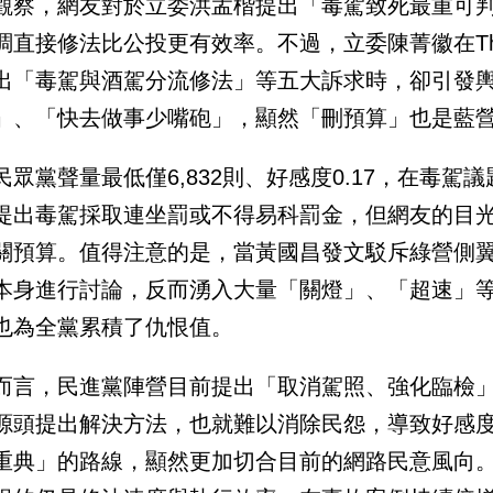
觀察，網友對於立委洪孟楷提出「毒駕致死最重可
調直接修法比公投更有效率。不過，立委陳菁徽在Th
出「毒駕與酒駕分流修法」等五大訴求時，卻引發
」、「快去做事少嘴砲」，顯然「刪預算」也是藍
民眾黨聲量最低僅6,832則、好感度0.17，在毒
提出毒駕採取連坐罰或不得易科罰金，但網友的目
關預算。值得注意的是，當黃國昌發文駁斥綠營側
本身進行討論，反而湧入大量「關燈」、「超速」
也為全黨累積了仇恨值。
而言，民進黨陣營目前提出「取消駕照、強化臨檢
源頭提出解決方法，也就難以消除民怨，導致好感
重典」的路線，顯然更加切合目前的網路民意風向