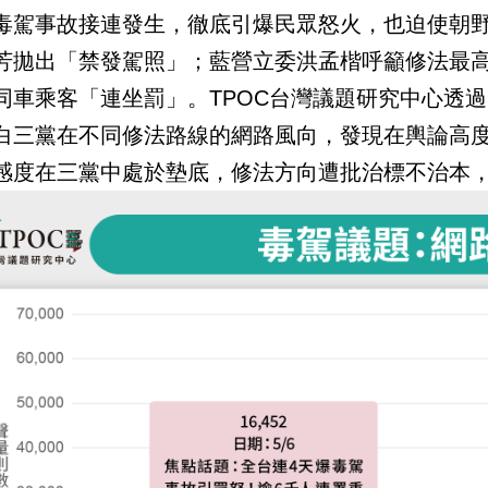
毒駕事故接連發生，徹底引爆民眾怒火，也迫使朝
芳拋出「禁發駕照」；藍營立委洪孟楷呼籲修法最
同車乘客「連坐罰」。TPOC台灣議題研究中心透過Qu
白三黨在不同修法路線的網路風向，發現在輿論高
感度在三黨中處於墊底，修法方向遭批治標不治本