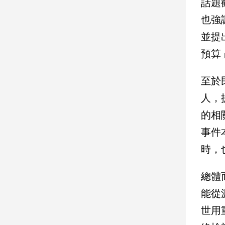
話題
子/
也強
感
情
並提
藝
預算
術
／
文
至於
創
人，
／
電
的相
影
推
事件
薦
時，
科
技/
總體
遊
戲
能從
運
世用
動