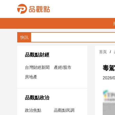
品
觀
點
財
首頁
經
品觀點財經
台
毒駕
台灣財經新聞
產經/股市
灣
財
房地產
2026/0
經
新
聞
品觀點政治
產
經/
政治焦點
品觀點民調
股