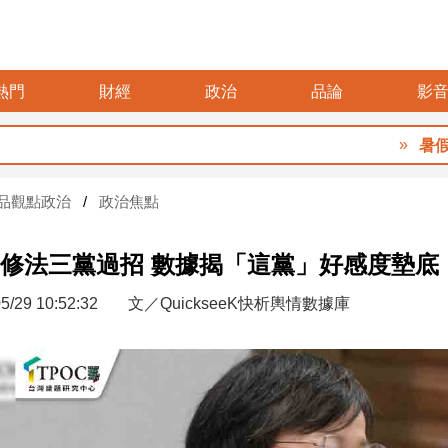
熱門
財經
政治
品論
影
暑假玩布袋
品觀點政治
政治焦點
修法三黨過招 數據揭「這黨」好感度墊底
5/29 10:52:32
文／QuickseeK快析輿情數據庫