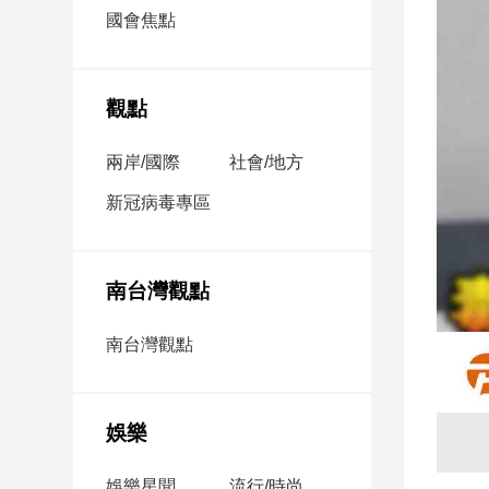
市
國會焦點
房
地
產
觀點
兩岸/國際
社會/地方
品
觀
新冠病毒專區
點
政
治
南台灣觀點
政
南台灣觀點
治
焦
點
娛樂
品
觀
點
娛樂星聞
流行/時尚