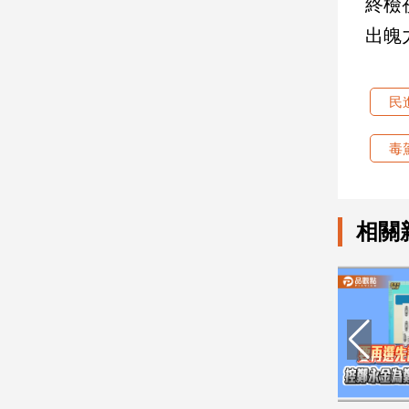
終檢
寵
物
出魄
Pet
民
影
音
毒
專
區
相關
合
作
媒
體
投
稿