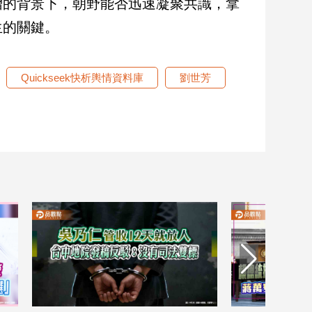
增的背景下，朝野能否迅速凝聚共識，拿
生的關鍵。
Quickseek快析輿情資料庫
劉世芳