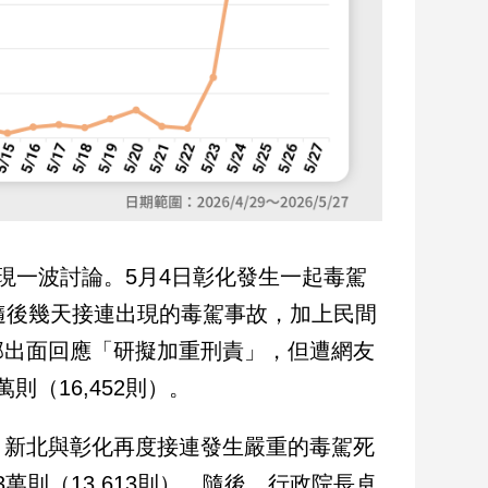
現一波討論。5月4日彰化發生一起毒駕
隨後幾天接連出現的毒駕事故，加上民間
部出面回應「研擬加重刑責」，但遭網友
則（16,452則）。
，新北與彰化再度接連發生嚴重的毒駕死
萬則（13,613則）。隨後，行政院長卓