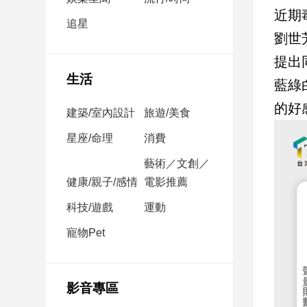
民
近期
調
追星
劉世
國
會
提出
焦
生活
藍綠
點
的好
建築/室內設計
旅遊/美食
觀
星座/命理
消費
點
藝術／文創／
健康/親子/感情
電影推薦
兩
岸/
科技/遊戲
運動
國
際
寵物Pet
社
會/
地
影音專區
方