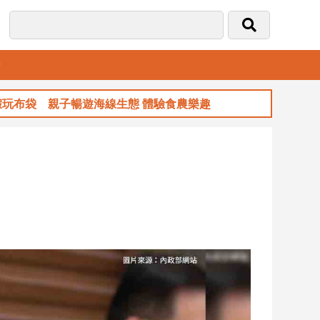
音
 親子暢遊海線生態 體驗食農樂趣
玉山金前7