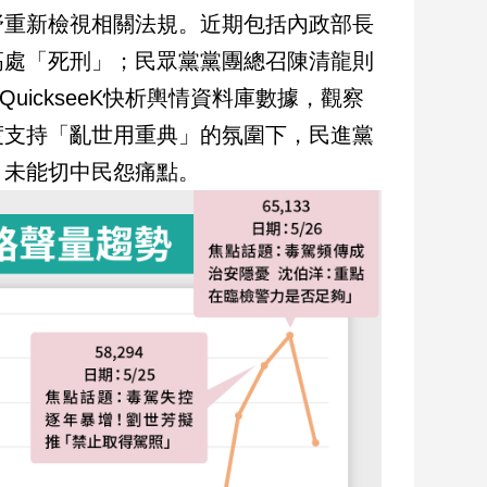
野重新檢視相關法規。近期包括內政部長
高處「死刑」；民眾黨黨團總召陳清龍則
ickseeK快析輿情資料庫數據，觀察
度支持「亂世用重典」的氛圍下，民進黨
，未能切中民怨痛點。