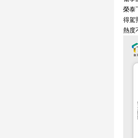
榮泰
娛
得駕
樂
熱度
娛
樂
星
聞
流
行/
時
尚
追
星
生
活