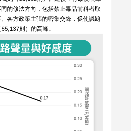
不同的修法方向，包括禁止毒品前科者取
等。各方政策主張的密集交鋒，促使議題
5,137則）的高峰。