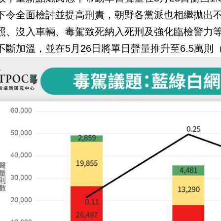
下令全面檢討並提高刑責，朝野各黨派也相繼拋出
照、沒入車輛、毒駕致死納入死刑及強化臨檢警力
不斷加溫，並在5月26日將單日聲量推升至6.5萬則（6