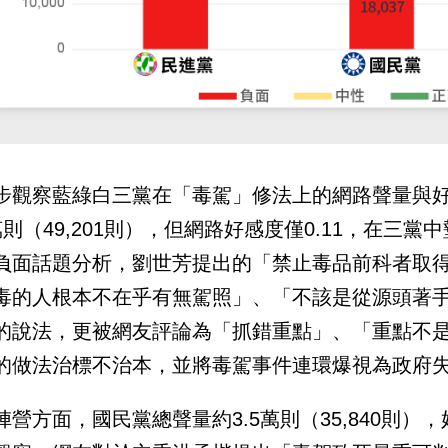
步觀察藍綠白三黨在「毒駕」修法上的網路聲量與
萬則（49,201則），但網路好感度僅0.11，在三黨
負面話題分析，劉世芳提出的「禁止毒品前科者取
毒的人根本不在乎有無駕照」、「不該是從源頭著
的說法，更被網友評論為「抓錯重點」、「重點不
的做法治標不治本，並將毒駕事件連環爆視為政府
陣營方面，國民黨總聲量約3.5萬則（35,840則）