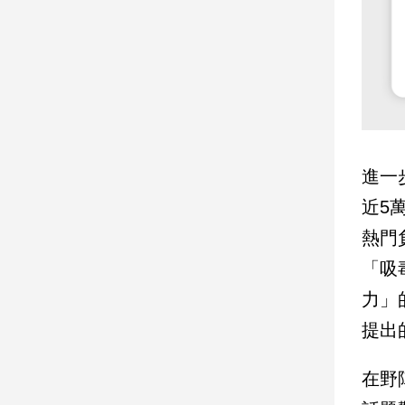
建
築/
室
內
設
計
旅
遊/
進一
美
食
近5
星
熱門
座/
「吸
命
理
力」
消
提出
費
健
在野
康/
親