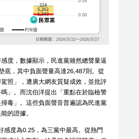
好感度，數據顯示，民進黨雖然總聲量逼
中墊底，其中負面聲量高達26,487則。從
得駕照」，遭廣大網友質疑成效，並批評
手嗎」。而沈伯洋提出「重點在於臨檢警
是掃毒」。這些負面聲音普遍認為民進黨
失能的證據。
，好感度為0.25，為三黨中最高。從熱門