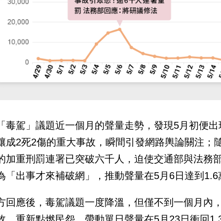
「毒駕」議題近一個月的聲量走勢，發現5月初便出
釀成2死2傷的重大事故，瞬間引發網路輿論關注；
的加重刑罰連署已突破六千人，迫使交通部與法務
為「出事才來補破網」，推動聲量在5月6日達到1.6萬
方回應後，毒駕議題一度降溫，但僅不到一個月內
故，重新點燃民怨，帶動單日聲量在5月23日衝回1.3