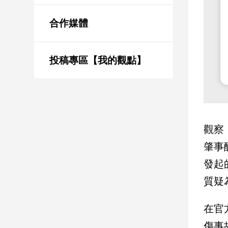
新
冠
合作媒體
病
毒
專
區
投稿專區【我的觀點】
南
台
灣
觀察
觀
肇事
點
發起
南
質疑
台
灣
觀
在官
點
傷事