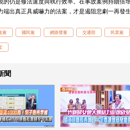
視的仍是修法速度與執行效率。在事故案例持續倍
力端出真正具威嚇力的法案，才是遏阻悲劇一再發
進黨
國民黨
網路聲量
交通部
民眾黨
駕
新聞