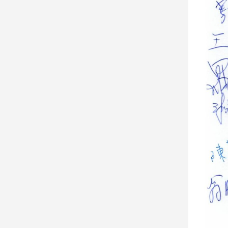
娛
樂
娛
樂
星
聞
流
行/
時
尚
追
星
生
活