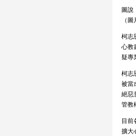
建
圖說
築/
（圖
室
內
設
柯志
計
心教
旅
遊/
疑專
美
食
柯志
星
被當
座/
命
絕惡
理
管教
消
費
目前
健
康/
擴大
親