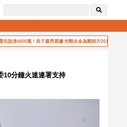
音
00萬！吳子嘉秀票據 控鄭永金為鄭朝方2018選縣長籌錢至今未
委10分鐘火速連署支持