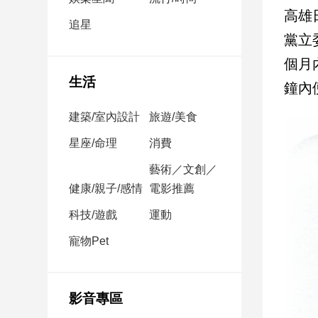
民
高雄
調
追星
黨立
國
會
個月
焦
生活
鐘內
點
建築/室內設計
旅遊/美食
觀
星座/命理
消費
點
藝術／文創／
健康/親子/感情
電影推薦
兩
岸/
科技/遊戲
運動
國
際
寵物Pet
社
會/
地
影音專區
方