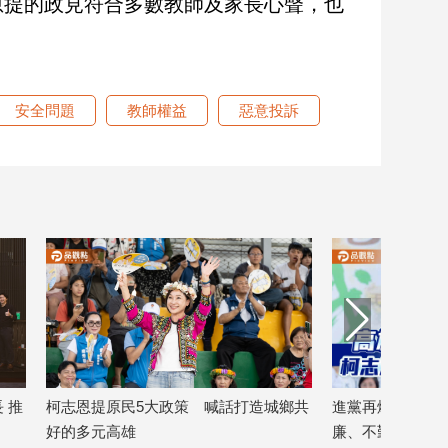
恩提的政見符合多數教師及家長心聲，也
安全問題
教師權益
惡意投訴
 推
柯志恩提原民5大政策 喊話打造城鄉共
進黨再爆綠能弊案
好的多元高雄
廉、不勤政、不