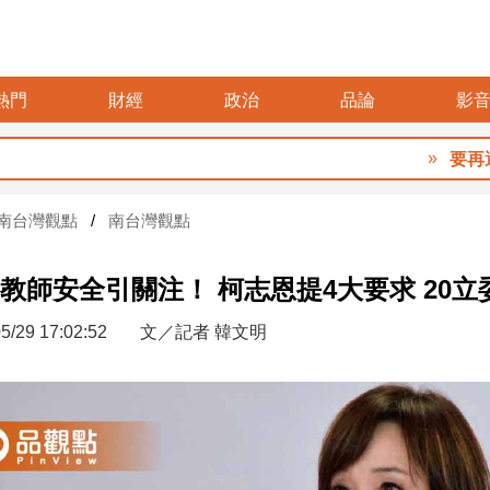
熱門
財經
政治
品論
影
要再選先說清40
南台灣觀點
南台灣觀點
教師安全引關注！ 柯志恩提4大要求 20立
5/29 17:02:52
文／記者 韓文明