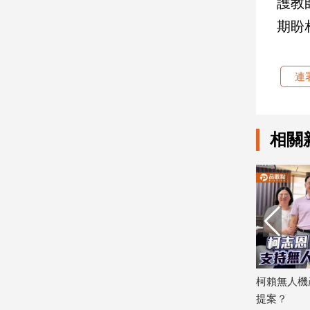
護教
寵
物
期盼
Pet
連
影
音
專
相關
區
合
作
媒
體
志恩籲勞
落實「夢想海港，世界雄心」 柯志恩
柯賴無人機
投
打造數位選戰新平台
提案？
稿