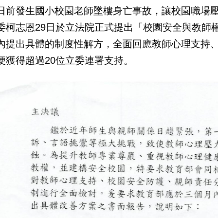
日前發生國小校園老師墜樓身亡事故，讓校園職場
委柯志恩29日於立法院正式提出「校園安全與教師
內提出具體的制度性解方，全面回應教師心理支持、
便獲得超過20位立委連署支持。