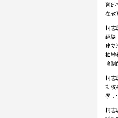
育部
子/
感
在教
情
藝
柯志
術
／
經驗
文
建立
創
／
抽離
電
影
強制
推
薦
柯志
科
動校
技/
遊
學，
戲
運
柯志
動