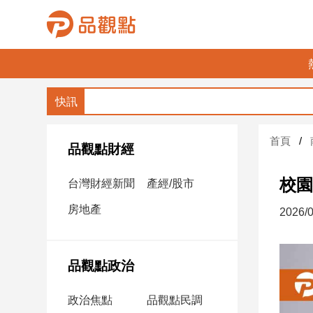
品
觀
點
財
首頁
經
品觀點財經
台
校園
台灣財經新聞
產經/股市
灣
財
房地產
2026/0
經
新
聞
品觀點政治
產
經/
政治焦點
品觀點民調
股