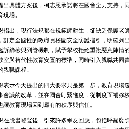
提出具體方案後，柯志恩承諾將在國會全力支持，
育現場。
恩指出，現行法規都在規範師對生，卻缺乏保護老
，訂定全國性的教職員校園安全防護指引，明確列
濫訴篩檢與列管機制，賦予學校拒絕重複惡意陳情
教室與替代性教育安置的標準，同時引入親職共同
的親職課程。
恩表示今天提出的四大要求只是第一步，教育現場
事會議的改革，並在國會盯緊進度，從制度面補強
也讓教育現場回到應有的秩序與信任。
恩在臉書發聲後，引來許多網友回應，包括呼籲廢