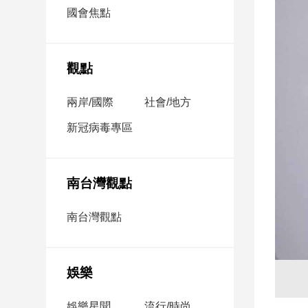
市
國會焦點
房
地
產
觀點
兩岸/國際
社會/地方
品
觀
新冠病毒專區
點
政
治
南台灣觀點
政
南台灣觀點
治
焦
點
娛樂
品
觀
點
娛樂星聞
流行/時尚