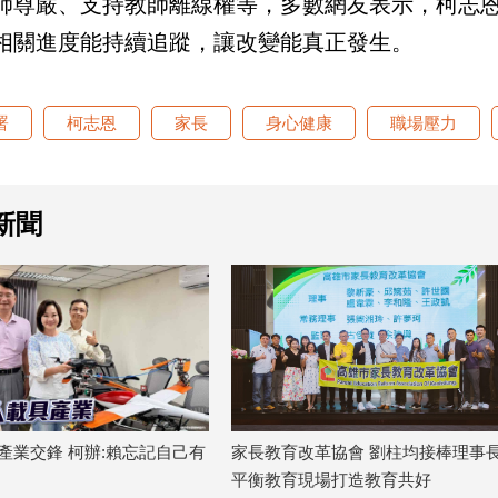
師尊嚴、支持教師離線權等，多數網友表示，柯志
相關進度能持續追蹤，讓改變能真正發生。
署
柯志恩
家長
身心健康
職場壓力
新聞
產業交鋒 柯辦:賴忘記自己有
家長教育改革協會 劉柱均接棒理事長
平衡教育現場打造教育共好