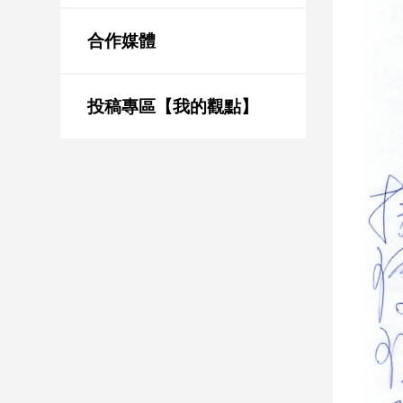
新
冠
合作媒體
病
毒
專
區
投稿專區【我的觀點】
南
台
灣
觀
點
南
台
灣
觀
點