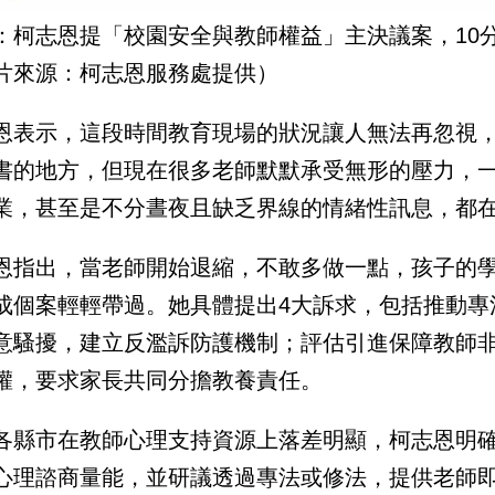
：柯志恩提「校園安全與教師權益」主決議案，10
片來源：柯志恩服務處提供）
恩表示，這段時間教育現場的狀況讓人無法再忽視
書的地方，但現在很多老師默默承受無形的壓力，
業，甚至是不分晝夜且缺乏界線的情緒性訊息，都
恩指出，當老師開始退縮，不敢多做一點，孩子的
成個案輕輕帶過。她具體提出4大訴求，包括推動專
意騷擾，建立反濫訴防護機制；評估引進保障教師
權，要求家長共同分擔教養責任。
各縣市在教師心理支持資源上落差明顯，柯志恩明
心理諮商量能，並研議透過專法或修法，提供老師