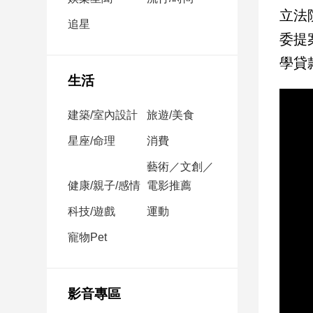
民
立法
調
追星
委提
國
會
學貸
焦
生活
點
建築/室內設計
旅遊/美食
觀
星座/命理
消費
點
藝術／文創／
健康/親子/感情
電影推薦
兩
岸/
科技/遊戲
運動
國
際
寵物Pet
社
會/
地
影音專區
方