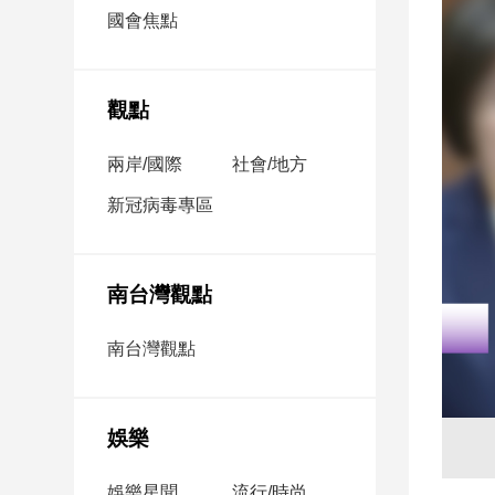
市
國會焦點
房
地
產
觀點
兩岸/國際
社會/地方
品
觀
新冠病毒專區
點
政
治
南台灣觀點
政
南台灣觀點
治
焦
點
娛樂
品
觀
點
娛樂星聞
流行/時尚