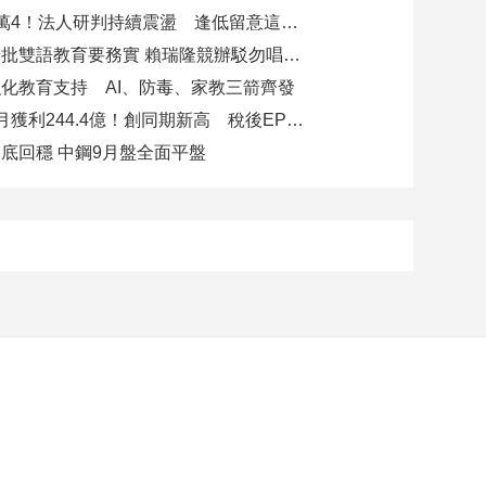
台股力守4萬4！法人研判持續震盪 逢低留意這些族群
柯志恩競辦批雙語教育要務實 賴瑞隆競辦駁勿唱衰高雄
化教育支持 AI、防毒、家教三箭齊發
玉山金前7月獲利244.4億！創同期新高 稅後EPS自結1.51元
底回穩 中鋼9月盤全面平盤