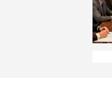
子/
感
情
藝
術
／
文
創
／
電
影
推
薦
科
技/
遊
戲
運
動