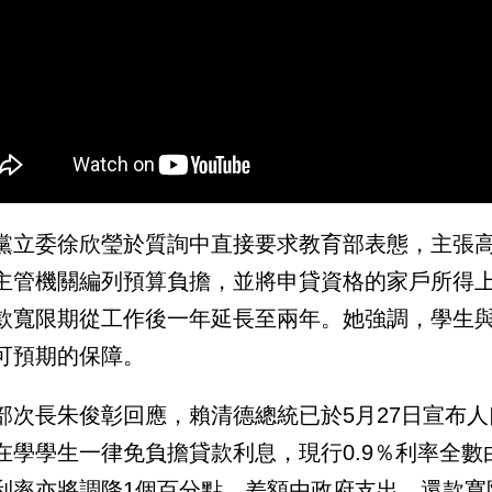
黨立委徐欣瑩於質詢中直接要求教育部表態，主張高
主管機關編列預算負擔，並將申貸資格的家戶所得上限
款寬限期從工作後一年延長至兩年。她強調，學生
可預期的保障。
部次長朱俊彰回應，賴清德總統已於5月27日宣布人
在學學生一律免負擔貸款利息，現行0.9％利率全
利率亦將調降1個百分點、差額由政府支出，還款寬