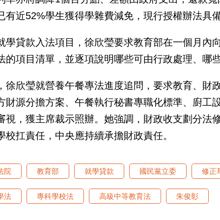
已有近52%學生獲得學雜費減免，現行授權辦法具
就學貸款入法項目，徐欣瑩要求教育部在一個月內向
法的項目清單，並逐項說明哪些可由行政處理、哪
，徐欣瑩就營養午餐專法進度追問，要求教育、財
方財源分擔方案、午餐執行秘書專職化標準、廚工
審視，獲主席裁示照辦。她強調，財政收支劃分法
學校扛責任，中央應持續承擔財政責任。
法院
教育部
就學貸款
國民黨立委
修正
學法
專科學校法
高級中等教育法
朱俊彰