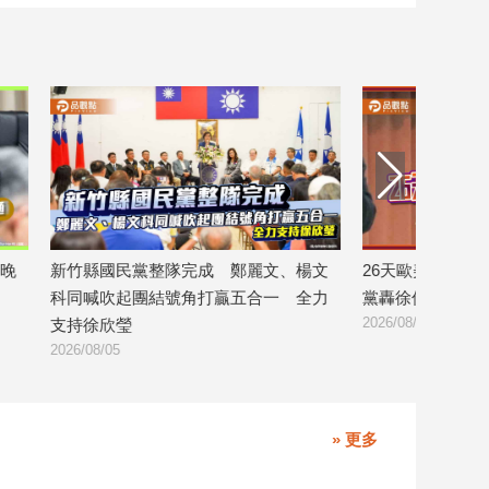
晚
新竹縣國民黨整隊完成 鄭麗文、楊文
26天歐美行花11
科同喊吹起團結號角打贏五合一 全力
黨轟徐佳青：立
2026/08/05
支持徐欣瑩
2026/08/05
» 更多