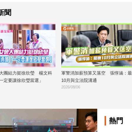
新聞
大團結力挺徐欣瑩 楊文科
軍警消加薪預算又落空 張惇涵：最
一定要讓徐欣瑩當選」
10月與立法院溝通
2026/08/06
熱門