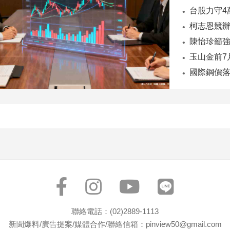
陳怡珍籲強
國際鋼價落
聯絡電話：(02)2889-1113
新聞爆料/廣告提案/媒體合作/聯絡信箱：pinview50@gmail.com