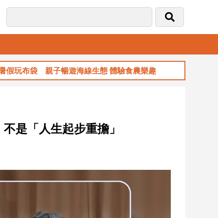
音
布袋 親子暢遊海線生態 體驗食農樂趣
玉山
 不是「人生起步重擔」