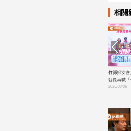
建
相關
築/
室
內
設
計
旅
遊/
美
食
：陳見賢
從昔日高中女籃校隊到「資深獅迷」
竹縣婦女會
星
徐欣瑩現身攻城獅開訓為球隊加油
縣長再喊「
座/
2026/08/07
2026/08/06
命
理
消
費
健
康/
親