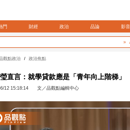
熱門
財經
政治
品論
影
暑假玩
品觀點政治
政治焦點
瑩直言：就學貸款應是「青年向上階梯」
6/12 15:18:14
文／品觀點編輯中心