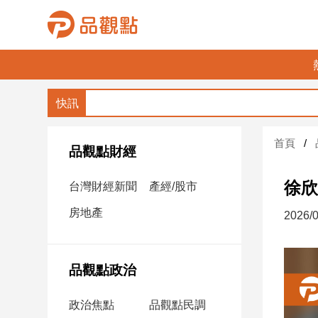
品
觀
點
財
首頁
經
品觀點財經
台
徐欣
台灣財經新聞
產經/股市
灣
財
房地產
2026/0
經
新
聞
品觀點政治
產
經/
政治焦點
品觀點民調
股