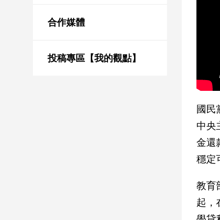
新
冠
合作媒體
病
毒
專
區
投稿專區【我的觀點】
南
台
國民
灣
中央
觀
金還
點
穩定
南
台
教育
灣
觀
起，
點
學貸