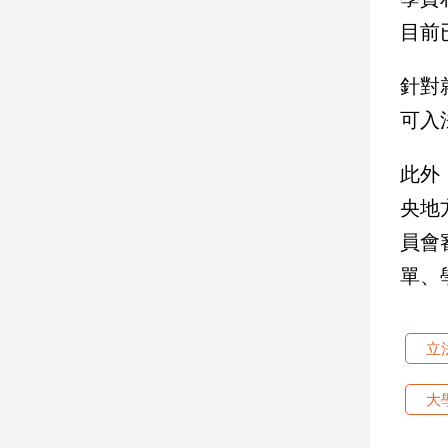
目前
娛
樂
針對
可入
娛
樂
星
此外
聞
央地
流
行/
員會
時
單、
尚
追
星
立
大
生
活