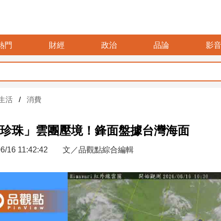
熱門
財經
政治
品論
影
生活
消費
珍珠」雲團壓境！鋒面盤據台灣海面
6/16 11:42:42
文／品觀點綜合編輯