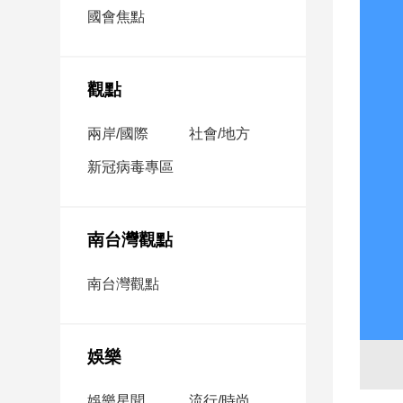
市
國會焦點
房
地
產
觀點
兩岸/國際
社會/地方
品
觀
新冠病毒專區
點
政
治
南台灣觀點
政
南台灣觀點
治
焦
點
娛樂
品
觀
點
娛樂星聞
流行/時尚