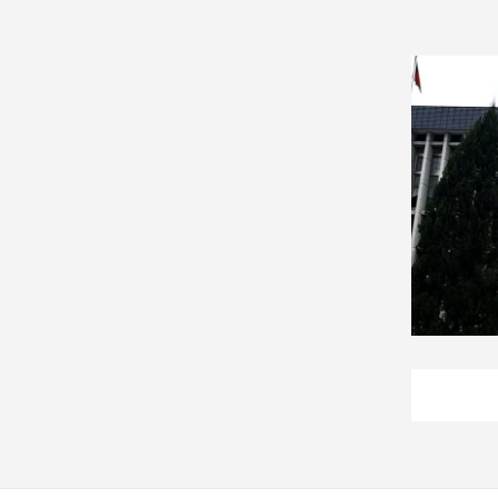
娛
樂
娛
樂
星
聞
流
行/
時
尚
追
星
生
活