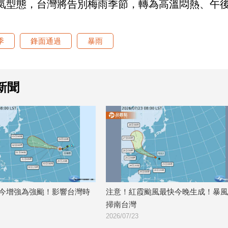
氣型態，台灣將告別梅雨季節，轉為高溫悶熱、午
季
鋒面通過
暴雨
新聞
今增強為強颱！影響台灣時
注意！紅霞颱風最快今晚生成！暴風
掃南台灣
2026/07/23