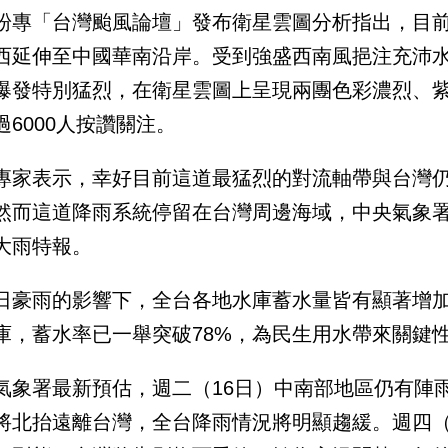
粉專「台灣颱風論壇」發布衛星雲圖分析指出，目
西延伸至中國華南沿岸。受到強盛西南風挹注充沛
爆發特別猛烈，在衛星雲圖上呈現兩團色彩濃烈、
過6000人按讚關注。
專家表示，幸好目前這道最猛烈的對流軸帶與台灣
然而這道降雨系統停留在台灣周邊海域，中央氣象署
大雨特報。
日豪雨的影響下，全台各地水庫蓄水量皆有顯著增
庫，蓄水率已一舉突破78%，為民生用水帶來關鍵
氣象署最新預估，週二（16日）中南部地區仍有陣
將北抬遠離台灣，全台降雨情況將明顯趨緩。週四（