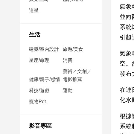
民
氣象
調
追星
並向
國
會
系統
焦
生活
引超
點
建築/室內設計
旅遊/美食
氣象
觀
星座/命理
消費
空。
點
藝術／文創／
發布
健康/親子/感情
電影推薦
兩
岸/
在連
科技/遊戲
運動
國
化水
際
寵物Pet
社
根據
會/
地
影音專區
系統
方