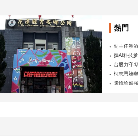
熱門
陳怡珍籲強