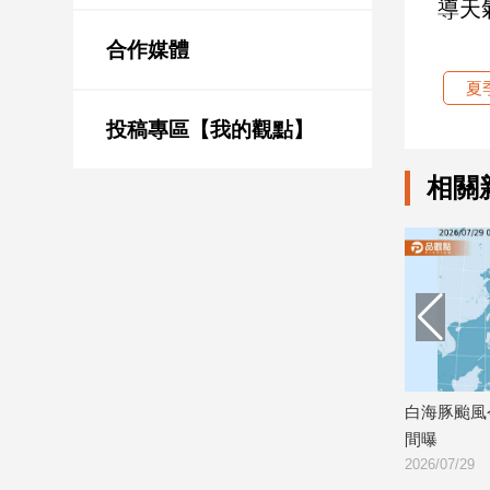
導天
新
冠
合作媒體
病
毒
夏
專
區
投稿專區【我的觀點】
相關
南
台
灣
觀
點
南
台
陣風 一路
白海豚增強挑戰風王！路徑南修直衝沖
白海豚颱風
灣
繩 下週恐影響台灣
間曝
觀
點
2026/07/30
2026/07/29