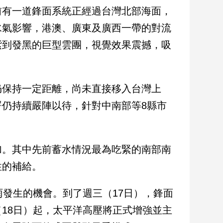
前有一道鋒面系統正經過台灣北部海面，
水氣影響，港澳、廣東及廣西一帶的對流
紫到發黑的巨型雲團，視覺效果震撼，吸
仍保持一定距離，尚未直接移入台灣上
仍持續嚴陣以待，針對中南部等8縣市
加。其中先前蓄水情況最為吃緊的南部南
性的補給。
雨發生的機會。到了週三（17日），鋒面
18日）起，太平洋高壓將正式增強並主