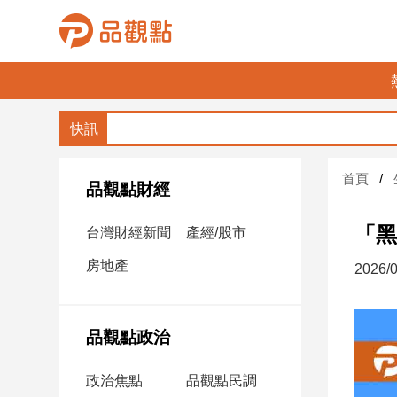
品
觀
點
財
首頁
經
品觀點財經
台
「黑
台灣財經新聞
產經/股市
灣
財
房地產
2026/0
經
新
聞
品觀點政治
產
經/
政治焦點
品觀點民調
股