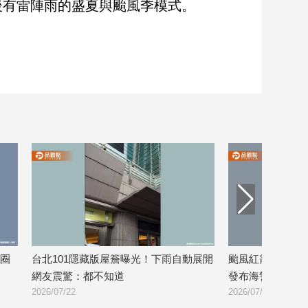
後有雷陣雨的盛夏與颱風季模式。
圈
台北101隱藏版屋簷曝光！下雨自動展開
颱風紅霞來勢洶
網友震驚：都不知道
發布海警
2026/07/22
2026/07/22