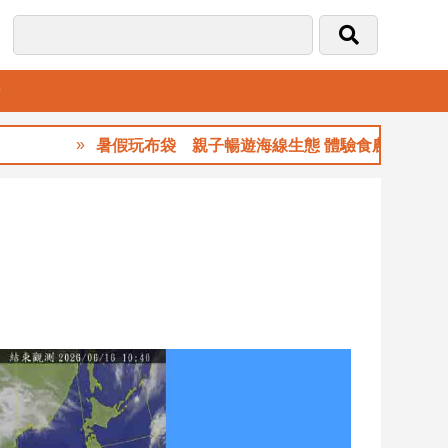
音
暑假玩布袋 親子暢遊海線生態 體驗食農樂趣