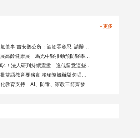
» 更多
副主任涉酒駕肇事 吉安鄉公所：酒駕零容忍 請辭獲准
攜AI科技參展高齡健康展 馬光中醫推動預防醫學迎接長壽新經濟
台股力守4萬4！法人研判持續震盪 逢低留意這些族群
柯志恩競辦批雙語教育要務實 賴瑞隆競辦駁勿唱衰高雄
化教育支持 AI、防毒、家教三箭齊發