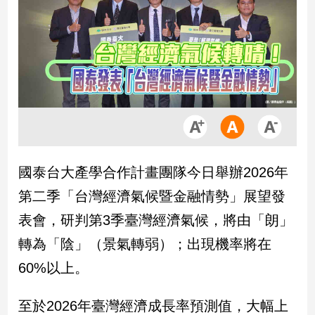
市
房
地
產
品
觀
點
政
國泰台大產學合作計畫團隊今日舉辦2026年
治
第二季「台灣經濟氣候暨金融情勢」展望發
政
表會，研判第3季臺灣經濟氣候，將由「朗」
治
轉為「陰」（景氣轉弱）；出現機率將在
焦
點
60%以上。
品
觀
至於2026年臺灣經濟成長率預測值，大幅上
點