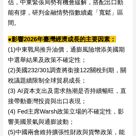
估，中東緊張局勢有機會緩解，搭配出口動
建
能有撐，研判金融情勢指數續處「寬鬆」區
築/
室
間。
內
設
●影響2026年臺灣經濟成長的主要因素：
計
(1)中東戰局推升油價，通膨風險增添美國期
旅
遊/
中選舉結果及政策不確定性；
美
食
(2)美國232/301調查將銜接122關稅到期，關
星
稅議題續限制全球貿易成長；
座/
(3) AI資本支出及需求熱潮是否持續暢旺，直
命
理
接帶動臺灣投資與出口表現；
消
(4) Fed主席Warsh政策立場的不確定性，影
費
響美國景氣與通膨波動；
健
康/
(5)中國兩會維持擴張性財政與貨幣政策，能
親