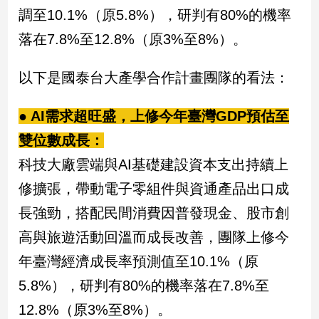
民
調至10.1%（原5.8%），研判有80%的機率
調
落在7.8%至12.8%（原3%至8%）。
國
會
焦
以下是國泰台大產學合作計畫團隊的看法：
點
● AI需求超旺盛，上修今年臺灣GDP預估至
雙位數成長：
觀
點
科技大廠雲端與AI基礎建設資本支出持續上
修擴張，帶動電子零組件與資通產品出口成
兩
岸/
長強勁，搭配民間消費因普發現金、股市創
國
高與旅遊活動回溫而成長改善，團隊上修今
際
年臺灣經濟成長率預測值至10.1%（原
社
會/
5.8%），研判有80%的機率落在7.8%至
地
方
12.8%（原3%至8%）。