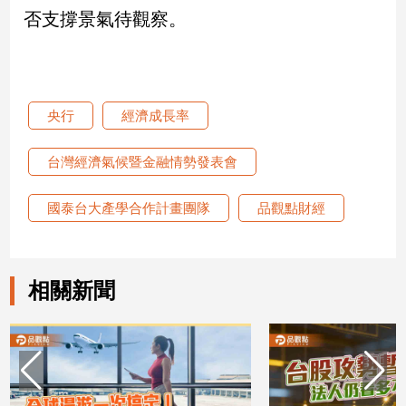
子/
否支撐景氣待觀察。
感
情
藝
術
央行
經濟成長率
／
文
創
台灣經濟氣候暨金融情勢發表會
／
電
國泰台大產學合作計畫團隊
品觀點財經
影
推
薦
科
相關新聞
技/
遊
戲
運
動