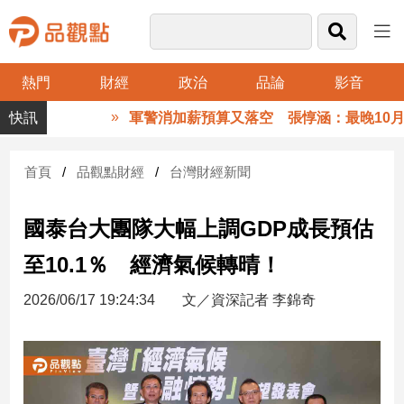
熱門
財經
政治
品論
影音
品
軍警消加薪預算又落空 張惇涵：最晚10月與
觀
點
財
首頁
品觀點財經
台灣財經新聞
經
國泰台大團隊大幅上調GDP成長預估
台
灣
至10.1％ 經濟氣候轉晴！
財
經
2026/06/17 19:24:34
文／資深記者 李錦奇
新
聞
產
經/
股