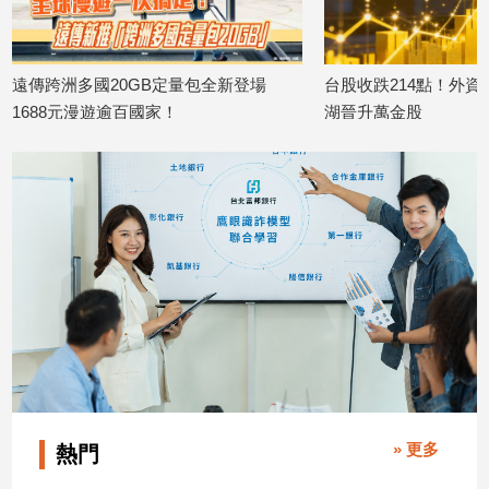
寵
物
Pet
B定量包全新登場
台股收跌214點！外資小買20億 股后川
美
！
湖晉升萬金股
台
影
2026/08/06
202
音
專
區
合
作
媒
體
» 更多
熱門
投
稿