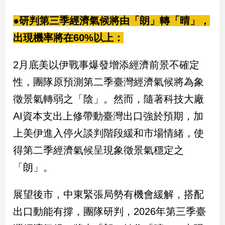
新
冠
●研判第三季經濟氣候將由「朗」轉「晴」，
病
出現機率將在60%以上：
毒
專
區
2月底美以伊戰事爆發增添經濟前景不確定
性，團隊原預測第二季臺灣經濟氣候將為象
南
徵景氣轉弱之「陰」。然而，隨著科技大廠
台
AI資本支出上修帶動臺灣出口強於預期，加
灣
上美伊進入停火談判階段緩和市場情緒，使
觀
點
得第二季經濟氣候呈現象徵景氣穩定之
「朗」。
南
台
灣
展望後市，中東緊張局勢有機會緩解，搭配
觀
出口動能有撐，團隊研判，2026年第三季臺
點