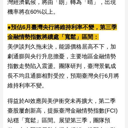
灣經濟氣候，將由「朗」轉為「晴」，出現
機率將在60%以上。
娛
樂
●預估6月臺灣央行將維持利率不變，第三季
娛
金融情勢指數將續處「寬鬆」區間：
樂
美伊談判久拖未決，能源價格居高不下，加
星
聞
劇通膨與央行升息擔憂，主要地區金融情勢
流
指數走勢陷入震盪。團隊研判，臺灣景氣成
行/
時
長不均且通膨相對受控，預期臺灣央行6月將
尚
維持利率不變。
追
星
得益於AI效應與美伊衝突未再擴大，第二季
臺股屢創新高，提振臺灣金融情勢指數(FCI)
生
站穩「寬鬆」區間。展望第三季，團隊預
活