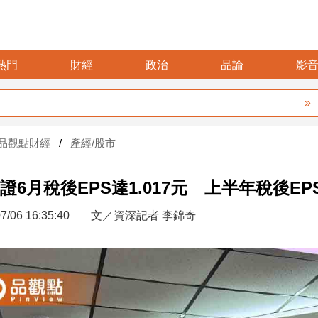
熱門
財經
政治
品論
影
暑假
品觀點財經
產經/股市
證6月稅後EPS達1.017元 上半年稅後EPS
7/06 16:35:40
文／資深記者 李錦奇