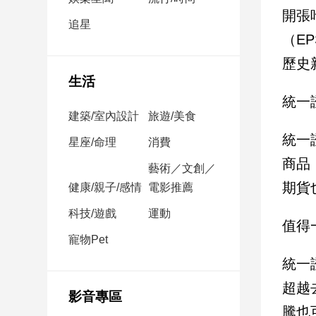
民
開張
調
追星
（E
國
會
歷史
焦
生活
點
統一證
建築/室內設計
旅遊/美食
統一
觀
星座/命理
消費
點
商品
藝術／文創／
期貨
健康/親子/感情
電影推薦
兩
岸/
科技/遊戲
運動
國
值得
際
寵物Pet
社
統一
會/
超越
地
影音專區
方
騰也