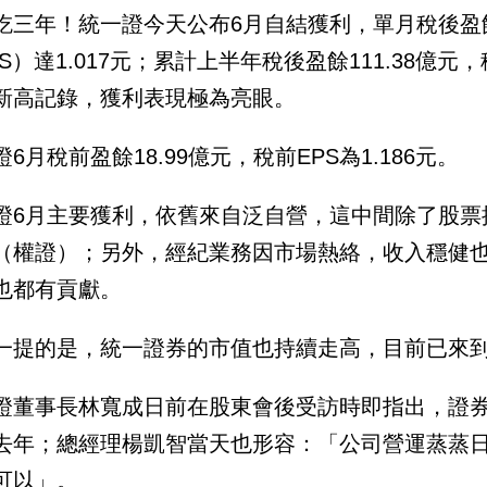
吃三年！統一證今天公布6月自結獲利，單月稅後盈餘
PS）達1.017元；累計上半年稅後盈餘111.38億元
新高記錄，獲利表現極為亮眼。
6月稅前盈餘18.99億元，稅前EPS為1.186元。
證6月主要獲利，依舊來自泛自營，這中間除了股票
（權證）；另外，經紀業務因市場熱絡，收入穩健
也都有貢獻。
一提的是，統一證券的市值也持續走高，目前已來到
證董事長林寬成日前在股東會後受訪時即指出，證
去年；總經理楊凱智當天也形容：「公司營運蒸蒸
可以」。