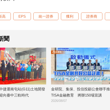
新高
EPS
統一證券
獲利
證券商
新聞
中捷運南屯站(G11)土地開發
金研院、集保、投信投顧公會聯手推
迎向臺中三軌時代
TISA金融教育 將辦150場宣講
2026/08/07