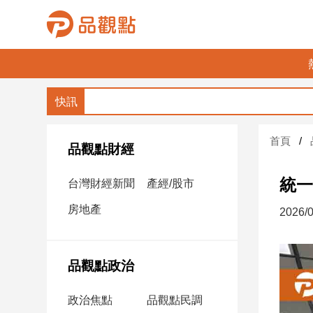
品
觀
點
財
首頁
經
品觀點財經
台
統一
台灣財經新聞
產經/股市
灣
財
房地產
2026/0
經
新
聞
品觀點政治
產
經/
政治焦點
品觀點民調
股