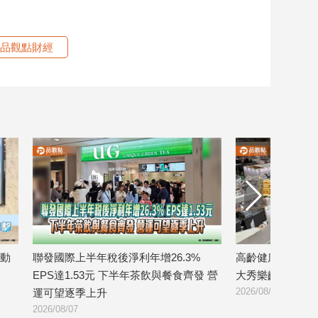
品觀點財經
動
聯發國際上半年稅後淨利年增26.3%
高齡健康產業博
EPS達1.53元 下半年茶飲與餐食齊發 營
大秀樂齡金融服
2026/08/07
運可望逐季上升
2026/08/07