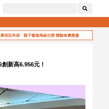
音
玩布袋 親子暢遊海線生態 體驗食農樂趣
玉
創新高6.956元！