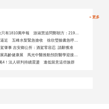
» 更多
4000萬借款只有1810萬申報 游淑慧追問鄭朝方：2190萬差額去哪了
白海豚颱風逼近 五峰水梨緊急搶收 徐欣瑩臉書急呼「搶救五峰水梨」
駕肇事 吉安鄉公所：酒駕零容忍 請辭獲准
攜AI科技參展高齡健康展 馬光中醫推動預防醫學迎接長壽新經濟
萬4！法人研判持續震盪 逢低留意這些族群