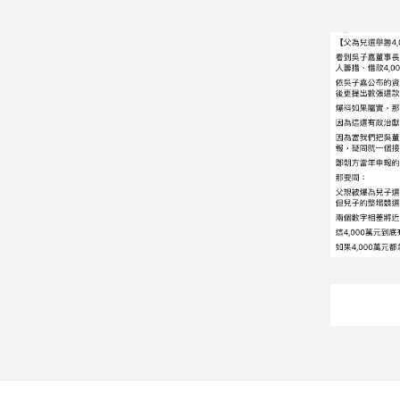
娛
樂
娛
樂
星
聞
流
行/
時
尚
追
星
生
活