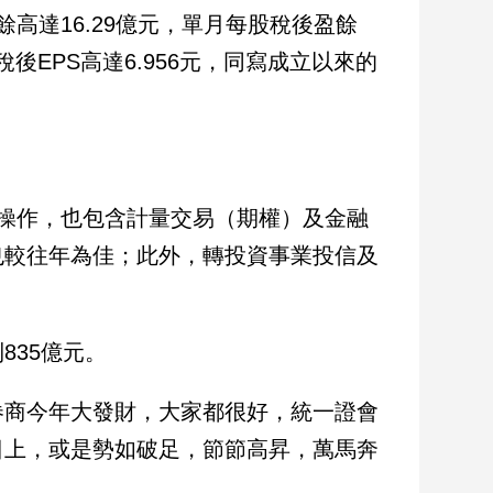
高達16.29億元，單月每股稅後盈餘
，稅後EPS高達6.956元，同寫成立以來的
操作，也包含計量交易（期權）及金融
也較往年為佳；此外，轉投資事業投信及
835億元。
券商今年大發財，大家都很好，統一證會
日上，或是勢如破足，節節高昇，萬馬奔