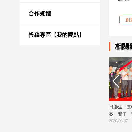
新
冠
合作媒體
病
創
毒
專
區
投稿專區【我的觀點】
相關
南
台
灣
觀
點
南
台
震盪 逢
玉山金前7月獲利244.4億！創同期新
日勝生「臺
灣
高 稅後EPS自結1.51元
案」開工 
觀
2026/08/07
2026/08/07
點