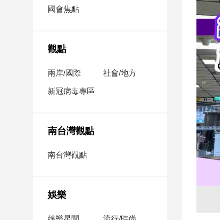
市
國會焦點
房
地
產
觀點
兩岸/國際
社會/地方
品
觀
新冠病毒專區
點
政
治
南台灣觀點
政
南台灣觀點
治
焦
點
娛樂
品
觀
點
娛樂星聞
流行/時尚