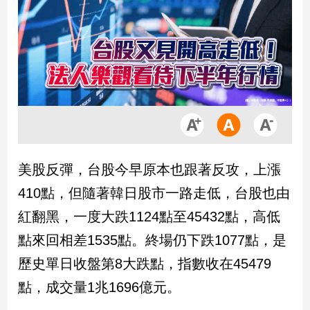
市
房
地
產
品
觀
點
政
美股反彈，台股今早原本也跟著反攻，上漲
治
410點，但隨著韓日股市一路走低，台股也由
政
紅翻黑，一度大跌1124點至45432點，高低
治
點來回相差1535點。終場仍下跌1077點，是
焦
點
歷史單日收盤第8大跌點，指數收在45479
品
點，成交量1兆1696億元。
觀
點