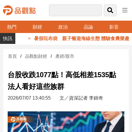
熱門
財經
政治
品論
影音
品
暑假玩布袋 親子暢遊海線生態 體驗食農樂趣
觀
點
財
首頁
品觀點財經
產經/股市
經
台股收跌1077點！高低相差1535點
台
灣
法人看好這些族群
財
經
2026/07/07 13:40:55
文／資深記者 李錦奇
新
聞
產
經/
股