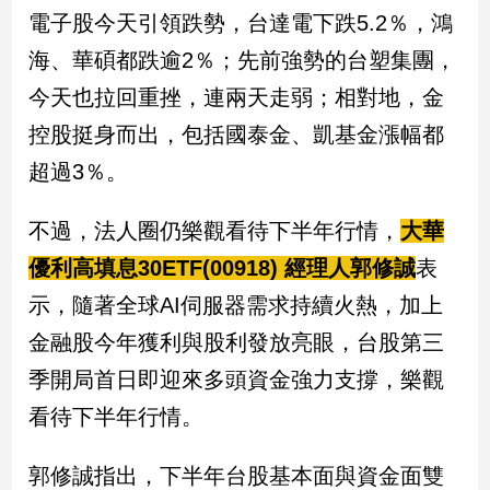
民
電子股今天引領跌勢，台達電下跌5.2％，鴻
調
海、華碩都跌逾2％；先前強勢的台塑集團，
國
會
今天也拉回重挫，連兩天走弱；相對地，金
焦
控股挺身而出，包括國泰金、凱基金漲幅都
點
超過3％。
觀
不過，法人圈仍樂觀看待下半年行情，
大華
點
優利高填息30ETF(00918) 經理人郭修誠
表
兩
示，隨著全球AI伺服器需求持續火熱，加上
岸/
金融股今年獲利與股利發放亮眼，台股第三
國
際
季開局首日即迎來多頭資金強力支撐，樂觀
社
看待下半年行情。
會/
地
方
郭修誠指出，下半年台股基本面與資金面雙