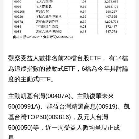
專
區
【我
的
觀
點】
觀察受益人數排名前20檔台股ETF， 有14檔
為追蹤指數的被動式ETF，6檔為今年具討論
度的主動式ETF。
主動凱基台灣(00407A)、主動復華未來
50(00991A)、群益台灣精選高息(00919)、凱
基台灣TOP50(009816)，及元大台灣
50(0050)等，近一周受益人數均呈現正成
長。