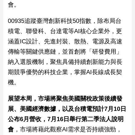
會。
子/
感
情
00935追蹤臺灣創新科技50指數，除布局台
藝
積電、聯發科、台達電等AI核心企業外，更
術
／
涵蓋IC設計、先進封裝、散熱、電源及高速
文
傳輸等關鍵供應鏈，並首創將「研發費用」
創
／
納入選股機制，聚焦具備持續創新能力與長
電
期競爭優勢的科技企業，掌握AI長線成長契
影
推
機。
薦
科
展望本周，市場將聚焦美國關稅政策後續發
技/
遊
展、美國經濟數據，以及台積電預計7月10日
戲
公布6月營收，7月16日舉行第二季法人說明
運
動
會
，市場將藉此觀察AI需求是否持續強勁，