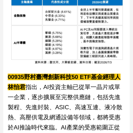
娛
樂
娛
樂
星
聞
流
行/
00935野村臺灣創新科技50 ETF基金經理人
時
尚
林怡君
指出，AI投資主軸已從單一晶片或單
追
一企業，逐步擴展至完整供應鏈，包括先進
星
製程、先進封裝、ASIC、高速互連、液冷散
熱、高壓供電及網通設備等領域，都將受惠
生
於AI推論時代來臨。AI產業的受惠範圍正從
活