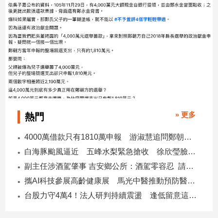
» 更多
熱門
4000萬借款只有1810萬申報 游淑慧追問鄭朝方：2190萬差額去哪了
白海豚颱風逼近 五峰水梨緊急搶收 徐欣瑩臉書急呼「搶救五峰水梨」
副主任涉酒駕肇事 吉安鄉公所：酒駕零容忍 請辭獲准
攜AI科技參展高齡健康展 馬光中醫推動預防醫學迎接長壽新經濟
台股力守4萬4！法人研判持續震盪 逢低留意這些族群