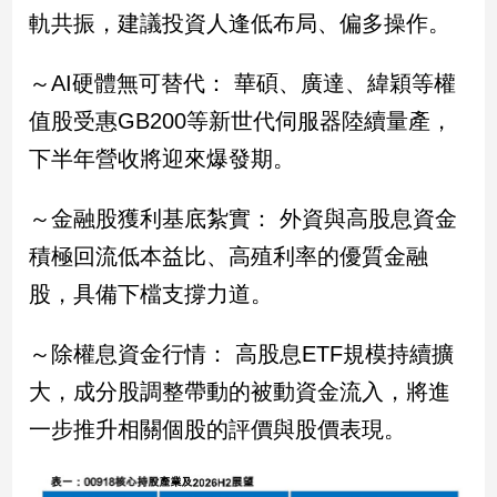
新
軌共振，建議投資人逢低布局、偏多操作。
冠
病
～AI硬體無可替代： 華碩、廣達、緯穎等權
毒
專
值股受惠GB200等新世代伺服器陸續量產，
區
下半年營收將迎來爆發期。
南
～金融股獲利基底紮實： 外資與高股息資金
台
積極回流低本益比、高殖利率的優質金融
灣
股，具備下檔支撐力道。
觀
點
～除權息資金行情： 高股息ETF規模持續擴
南
大，成分股調整帶動的被動資金流入，將進
台
灣
一步推升相關個股的評價與股價表現。
觀
點