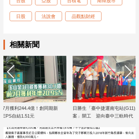
台股
亞股
台積電
南韓股市
日股
法說會
品觀點財經
相關新聞
日勝生「臺中捷運南屯站(G11)土地開發
金研院、集保、投信
案」開工 迎向臺中三軌時代
TISA金融教育 將辦
2026/08/07
2026/08/07