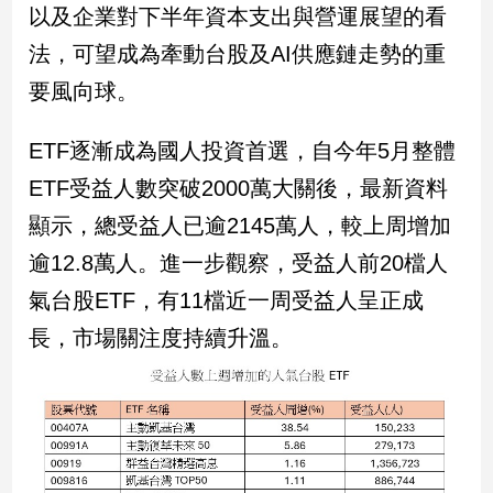
寵
以及企業對下半年資本支出與營運展望的看
物
法，可望成為牽動台股及AI供應鏈走勢的重
Pet
要風向球。
影
ETF逐漸成為國人投資首選，自今年5月整體
音
ETF受益人數突破2000萬大關後，最新資料
專
區
顯示，總受益人已逾2145萬人，較上周增加
逾12.8萬人。進一步觀察，受益人前20檔人
合
氣台股ETF，有11檔近一周受益人呈正成
作
長，市場關注度持續升溫。
媒
體
投
稿