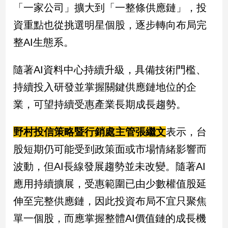
「一家公司」擴大到「一整條供應鏈」，投
建
資重點也從挑選明星個股，逐步轉向布局完
築/
室
整AI生態系。
內
設
計
隨著AI資料中心持續升級，具備技術門檻、
旅
持續投入研發並掌握關鍵供應鏈地位的企
遊/
業，可望持續受惠產業長期成長趨勢。
美
食
野村投信策略暨行銷處主管張繼文
表示，台
星
座/
股短期仍可能受到政策面或市場情緒影響而
命
理
波動，但AI長線發展趨勢並未改變。隨著AI
消
應用持續擴展，受惠範圍已由少數權值股延
費
伸至完整供應鏈，因此投資布局不宜只聚焦
健
康/
單一個股，而應掌握整體AI價值鏈的成長機
親