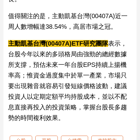
值得關注的是，主動凱基台灣(00407A)近一
周人數增幅達38.54%，高居市場之冠。
主動凱基台灣(00407A)ETF研究團隊
表示，
台股今年以來的多頭格局由強勁的總經數據
所支撐，預估未來一年台股EPS持續上揚機
率高；惟資金過度集中於單一產業，市場只
要出現雜音就容易引發短線價格波動，建議
投資人以定期定額平均持股成本，並以不配
息直接再投入的投資策略，掌握台股長多趨
勢的時間複利效果。