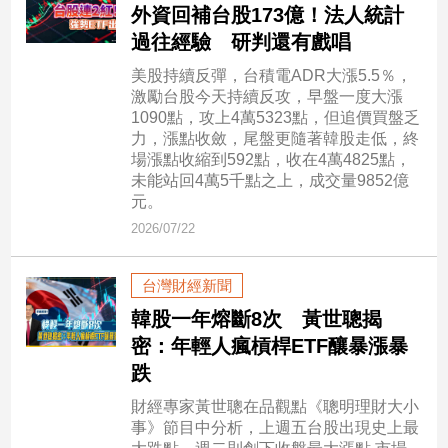
外資回補台股173億！法人統計
過往經驗 研判還有戲唱
娛
樂
美股持續反彈，台積電ADR大漲5.5％，
激勵台股今天持續反攻，早盤一度大漲
1090點，攻上4萬5323點，但追價買盤乏
娛
力，漲點收斂，尾盤更隨著韓股走低，終
樂
場漲點收縮到592點，收在4萬4825點，
星
未能站回4萬5千點之上，成交量9852億
聞
元。
流
2026/07/22
行/
時
尚
台灣財經新聞
追
韓股一年熔斷8次 黃世聰揭
星
密：年輕人瘋槓桿ETF釀暴漲暴
跌
生
財經專家黃世聰在品觀點《聰明理財大小
事》節目中分析，上週五台股出現史上最
活