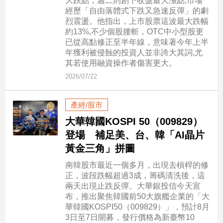
大跌點，週二則創下收盤最大漲點,市場
經歷「自由落體式下跌又急速反彈」的劇
建
烈震盪。他指出，上市股票這波最大跌幅
築/
約13%,不少個股腰斬，OTC中小型股更
室
已從高點修正至半年線，意味著今年上半
內
年獲利被侵蝕的投資人並非誇大其詞,尤
設
其若使用融資操作者傷害更大。
計
2026/07/22
旅
遊/
美
產經/股市
食
大華韓國KOSPI 50（009829）
星
登場 補足美、台、韓「AI晶片
座/
黃金三角」拼圖
命
理
南韓股市最近一個多月，出現去槓桿的修
消
正，波段跌幅超過3成，籌碼清洗後，這
費
兩天出現止跌反彈。大華銀投信今天宣
布，推出聚焦韓國前50大旗艦企業的「大
健
華韓國KOSPI50（009829）」，預計8月
康/
3日至7日開募，發行價格為新臺幣10
親