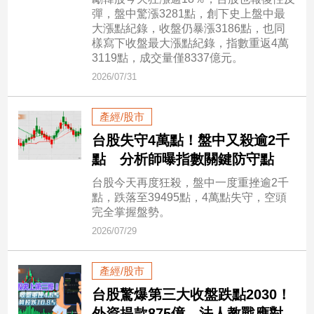
市
彈，盤中驚漲3281點，創下史上盤中最
房
大漲點紀錄，收盤仍暴漲3186點，也同
地
樣寫下收盤最大漲點紀錄，指數重返4萬
產
3119點，成交量僅8337億元。
2026/07/31
品
產經/股市
觀
台股失守4萬點！盤中又殺逾2千
點
點 分析師曝指數關鍵防守點
政
治
台股今天再度狂殺，盤中一度重挫逾2千
點，跌落至39495點，4萬點失守，空頭
政
完全掌握盤勢。
治
2026/07/29
焦
點
產經/股市
品
觀
台股驚爆第三大收盤跌點2030！
點
外資提款875億 法人教戰應對