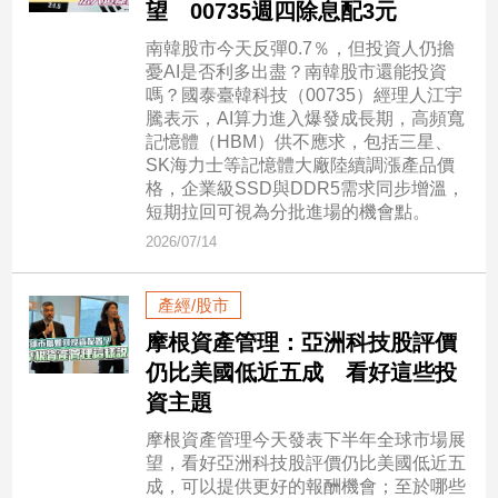
望 00735週四除息配3元
寵
物
南韓股市今天反彈0.7％，但投資人仍擔
Pet
憂AI是否利多出盡？南韓股市還能投資
嗎？國泰臺韓科技（00735）經理人江宇
騰表示，AI算力進入爆發成長期，高頻寬
影
記憶體（HBM）供不應求，包括三星、
音
SK海力士等記憶體大廠陸續調漲產品價
格，企業級SSD與DDR5需求同步增溫，
專
短期拉回可視為分批進場的機會點。
區
2026/07/14
合
產經/股市
作
摩根資產管理：亞洲科技股評價
媒
仍比美國低近五成 看好這些投
體
資主題
摩根資產管理今天發表下半年全球市場展
投
望，看好亞洲科技股評價仍比美國低近五
成，可以提供更好的報酬機會；至於哪些
稿