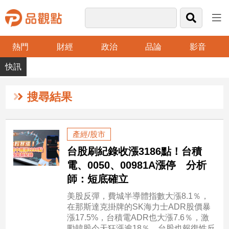
熱門
財經
政治
品論
影音
品
觀
點
財
搜尋結果
經
台
產經/股市
灣
台股刷紀錄收漲3186點！台積
財
經
電、0050、00981A漲停 分析
新
師：短底確立
聞
美股反彈，費城半導體指數大漲8.1％，
產
在那斯達克掛牌的SK海力士ADR股價暴
經/
漲17.5%，台積電ADR也大漲7.6％，激
股
勵韓股今天狂漲逾18％，台股也報復性反