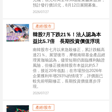
新
預計發行價10元，8月12日展開募集。
冠
2026/07/27
病
毒
專
產經/股市
區
韓股7月下跌21％！法人認為本
益比5.7倍 長期投資價值浮現
南
南韓股市七月以來急殺修正，累計跌幅高
台
達21％。展望後市，摩根南韓基金產品經
理黃珈瑜認為，儘管短期仍面臨獲利驗證
灣
風險，但修正後南韓股市本益比約5.7
觀
倍，接近20年低點；在市場預估2026年
點
企業獲利年增293%的情境下，評價面已
較先前明顯修正，長期投資價值逐步浮
南
現。
台
2026/07/27
灣
觀
點
產經/股市