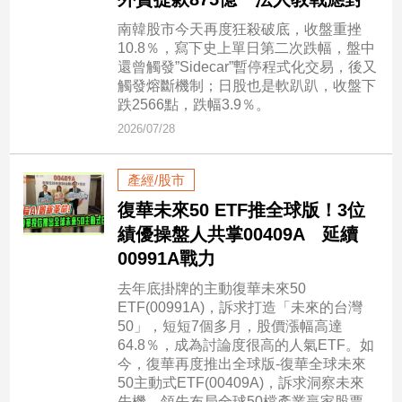
民
調
南韓股市今天再度狂殺破底，收盤重挫
10.8％，寫下史上單日第二次跌幅，盤中
國
還曾觸發”Sidecar”暫停程式化交易，後又
會
觸發熔斷機制；日股也是軟趴趴，收盤下
焦
跌2566點，跌幅3.9％。
點
2026/07/28
觀
產經/股市
點
復華未來50 ETF推全球版！3位
績優操盤人共掌00409A 延續
兩
00991A戰力
岸/
國
去年底掛牌的主動復華未來50
際
ETF(00991A)，訴求打造「未來的台灣
50」，短短7個多月，股價漲幅高達
社
64.8％，成為討論度很高的人氣ETF。如
會/
今，復華再度推出全球版-復華全球未來
地
50主動式ETF(00409A)，訴求洞察未來
方
先機，領先布局全球50檔產業贏家股票，