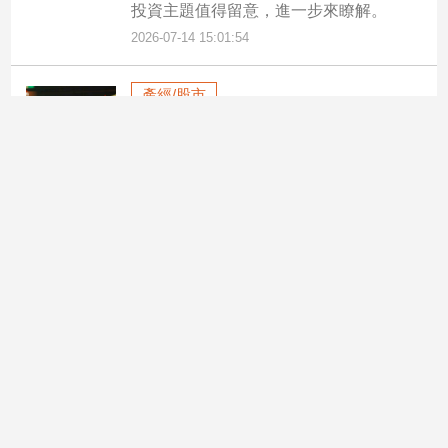
投資主題值得留意，進一步來瞭解。
專
2026-07-14 15:01:54
區
【我
產經/股市
的
觀
台股一度狂殺逾1700點！史上第
點】
6慘 分析師曝3大止跌訊號
美伊戰火再起，美股持續下修，費城半導
體更下跌4.7％，台積電ADR下跌2.8％，
使得台股多頭氣虛，今天一路走低，盤中
一度重挫1726點，是史上單日盤中第6大
跌點，跌落至4萬3654點，失守4萬4千點
整數關卡，跌幅約3.8％。
2026-07-14 11:33:27
產經/股市
台股收跌379點！法人認無泡沫
跡象 建議這樣佈局