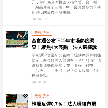
元，主打為台灣投資人補齊美、台、韓
子/
「AI晶片黃金三角」中，最具爆發力且基
感
期最低的最後一塊拼圖。
情
2026/07/22
藝
術
／
產經/股市
文
基富通公布下半年市場熱度調
創
查！聚焦4大亮點 法人這樣說
／
電
基富通證券最新公布的市場熱度調查數據
影
顯示，基金經理人普遍對下半年股市行情
推
維持審慎樂觀態度，並且看好「科技」、
薦
「台股」、「美股」與「亞太股票」4大
科
投資亮點。
技/
2026/07/15
遊
戲
產經/股市
運
動
韓股反彈0.7％！法人曝後市展