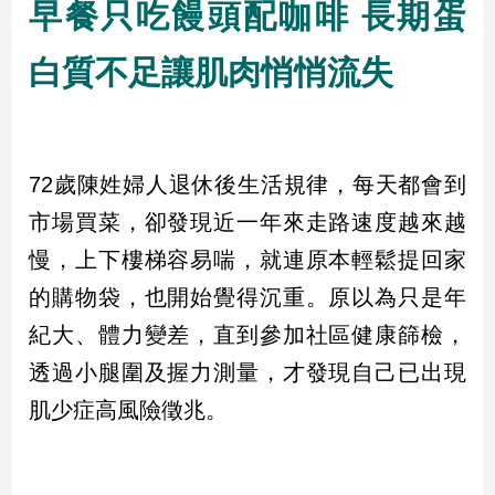
早餐只吃饅頭配咖啡 長期蛋
民
調
白質不足讓肌肉悄悄流失
國
會
焦
點
72歲陳姓婦人退休後生活規律，每天都會到
市場買菜，卻發現近一年來走路速度越來越
觀
點
慢，上下樓梯容易喘，就連原本輕鬆提回家
的購物袋，也開始覺得沉重。原以為只是年
兩
岸/
紀大、體力變差，直到參加社區健康篩檢，
國
透過小腿圍及握力測量，才發現自己已出現
際
社
肌少症高風險徵兆。
會/
地
方