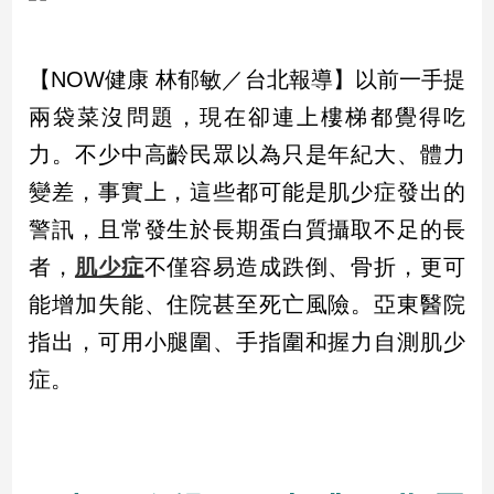
市
房
地
【NOW健康 林郁敏／台北報導】以前一手提
產
兩袋菜沒問題，現在卻連上樓梯都覺得吃
力。不少中高齡民眾以為只是年紀大、體力
品
變差，事實上，這些都可能是肌少症發出的
觀
警訊，且常發生於長期蛋白質攝取不足的長
點
政
者，
肌少症
不僅容易造成跌倒、骨折，更可
治
能增加失能、住院甚至死亡風險。亞東醫院
政
指出，可用小腿圍、手指圍和握力自測肌少
治
症。
焦
點
品
觀
點