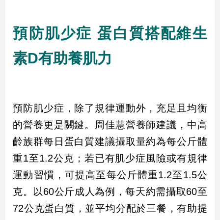
建
築/
預防肌少症 蛋白質搭配維生
室
內
設
素D有助養肌力
計
旅
遊/
美
預防肌少症，除了規律運動外，充足且均衡
食
的營養更是關鍵。周佳慧營養師建議，中高
星
座/
齡族群每日蛋白質建議攝取量約為每公斤體
命
理
重1至1.2公克；若已有肌少症風險或有規律
消
運動習慣，可提高至每公斤體重1.2至1.5公
費
克。以60公斤成人為例，每天約需攝取60至
健
72公克蛋白質，並平均分配於三餐，有助提
康/
親