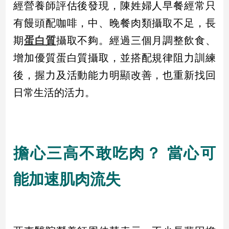
經營養師評估後發現，陳姓婦人早餐經常只
新
冠
有饅頭配咖啡，中、晚餐肉類攝取不足，長
病
毒
期
蛋白質
攝取不夠。經過三個月調整飲食、
專
增加優質蛋白質攝取，並搭配規律阻力訓練
區
後，握力及活動能力明顯改善，也重新找回
日常生活的活力。
南
台
灣
觀
擔心三高不敢吃肉？ 當心可
點
南
能加速肌肉流失
台
灣
觀
點