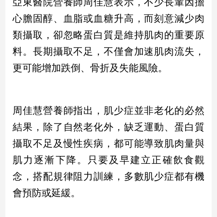
亞東醫院營養師周佳慧表示，不少長輩因擔
心膽固醇、血脂或血糖升高，而刻意減少肉
娛
類攝取，卻忽略蛋白質是維持肌肉的重要原
樂
料。長期攝取不足，不僅會加速肌肉流失，
娛
更可能增加跌倒、骨折及失能風險。
樂
星
聞
流
周佳慧營養師指出，肌少症並非老化的必然
行/
時
結果，除了自然老化外，缺乏運動、蛋白質
尚
攝取不足及慢性疾病，都可能導致肌肉量與
追
肌力逐漸下降。只要及早建立正確飲食觀
星
念，搭配規律阻力訓練，多數肌少症都有機
會預防或延緩。
生
活