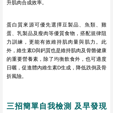
升肌肉合成效率。
子/
感
情
藝
蛋白質來源可優先選擇豆製品、魚類、雞
術
蛋、乳製品及瘦肉等優質食物，搭配規律阻
／
文
力訓練，更能有效維持肌肉量與肌力。此
創
／
外，維生素D與鈣質也是維持肌肉及骨骼健康
電
的重要營養素，除了均衡飲食外，也可適度
影
推
日曬，促進體內維生素D生成，降低跌倒及骨
薦
折風險。
科
技/
遊
戲
運
三招簡單自我檢測 及早發現
動