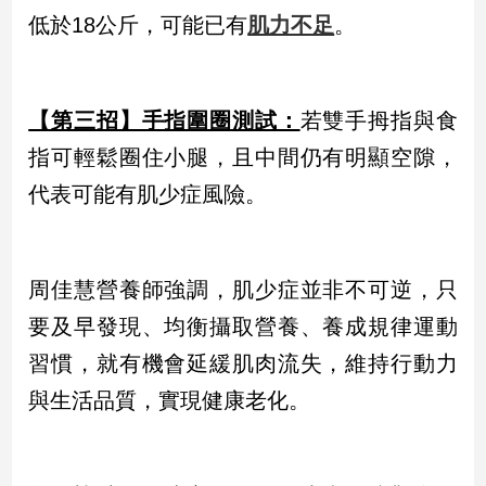
專
低於18公斤，可能已有
肌力不足
。
區
【我
的
【第三招】手指圍圈測試：
若雙手拇指與食
觀
指可輕鬆圈住小腿，且中間仍有明顯空隙，
點】
代表可能有肌少症風險。
周佳慧營養師強調，肌少症並非不可逆，只
要及早發現、均衡攝取營養、養成規律運動
習慣，就有機會延緩肌肉流失，維持行動力
與生活品質，實現健康老化。