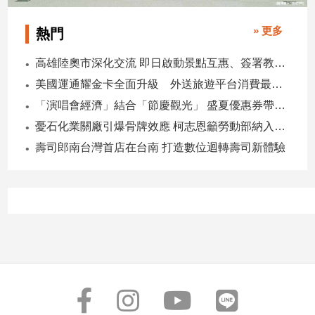
» 更多
熱門
高雄陸奧市深化交流 即日啟動景點互惠、簽署教育合作MOU
美國運通耀金卡全面升級 外送旅遊平台消費最高回饋4400刷卡金！
「演唱會經濟」結合「節慶觀光」 盛夏優惠券帶動商圈消費升溫
憂石化業關廠引爆骨牌效應 柯志恩籲勞動部納入僱用安定第十類
壽司郎南台灣首店在台南 打造數位迴轉壽司新體驗