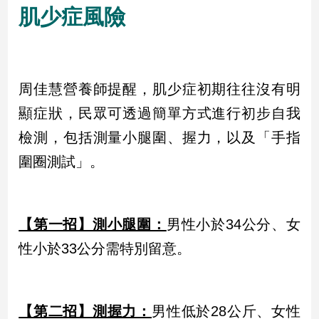
寵
肌少症風險
物
Pet
影
周佳慧營養師提醒，肌少症初期往往沒有明
音
顯症狀，民眾可透過簡單方式進行初步自我
專
檢測，包括測量小腿圍、握力，以及「手指
區
圍圈測試」。
合
作
【第一招】測小腿圍：
男性小於34公分、女
媒
體
性小於33公分需特別留意。
投
【第二招】測握力：
男性低於28公斤、女性
稿