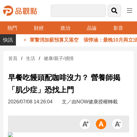
熱門
財經
政治
品論
影音
品
軍警消加薪預算又落空 張惇涵：最晚10月與立法院
觀
點
財
首頁
生活
健康/親子/感情
經
早餐吃饅頭配咖啡沒力？ 營養師揭
台
灣
「肌少症」恐找上門
財
經
2026/07/08 14:26:04
文／由NOW健康授權轉載
新
聞
產
經/
股