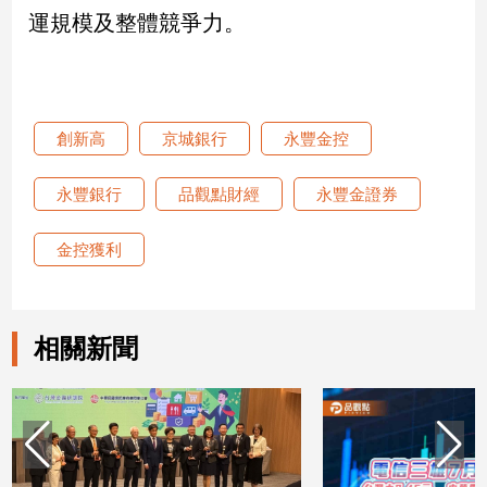
子/
運規模及整體競爭力。
感
情
藝
術
創新高
京城銀行
永豐金控
／
文
創
永豐銀行
品觀點財經
永豐金證券
／
電
金控獲利
影
推
薦
科
相關新聞
技/
遊
戲
運
動