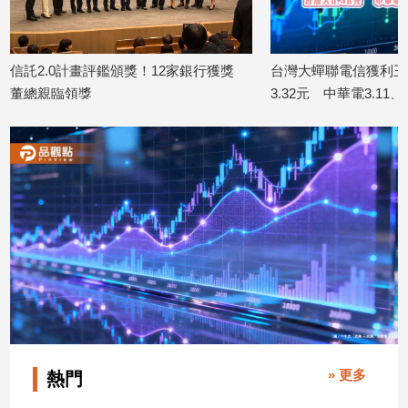
寵
物
Pet
頒獎！12家銀行獲獎
台灣大蟬聯電信獲利王！前7月EPS達
3.32元 中華電3.11、遠傳2.46元
影
2026/08/10
音
專
區
合
作
媒
體
» 更多
投
熱門
稿