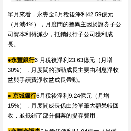
單月來看，永豐金6月稅後淨利42.59億元
娛
樂
（月減4%），月度間的差異主因於證券子公
司資本利得減少，抵銷銀行子公司獲利成
娛
樂
長。
星
聞
●永豐銀行
6 月稅後淨利23.63億元（月增
流
行/
30%），月度間的強勁成長主要由利息淨收
時
益與手續費淨收益成長帶動。
尚
追
● 京城銀行
6月稅後淨利9.24億元（月增
星
15%），月度間成長係由於單筆大額呆帳回
收，並抵銷了部分個案的提存費用。
生
活