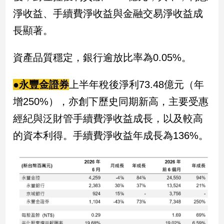
新
淨收益、手續費淨收益與金融交易淨收益成
冠
病
長顯著。
毒
專
資產品質穩定，銀行逾放比率為0.05%。
區
●永豐金證券
上半年稅後淨利73.48億元（年
南
增250%），亦創下歷史同期新高，主要受惠
台
經紀與泛財管手續費淨收益成長，以及較高
灣
的資本利得。手續費淨收益年成長為136%。
觀
點
南
台
灣
觀
點