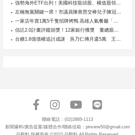
強勢海外ETF出列！美國科技龍頭股、權值股領軍 專家這樣說
專
左楠無黨關鍵一席！市議員陳善慧交棒兒子陳冠宇 一人參選 兩代服務
區
【我
一家店年賣1萬5千隻招牌烤鴨 高雄人氣餐廳「鴨點棧」展新店
的
信託2.0計畫評鑑頒獎！12家銀行獲獎 董總親臨領獎
觀
台糖1.8億債權追討成謎 吳乃仁傳月還5萬 王鴻薇轟：要還到379歲
點】
聯絡電話：(02)2889-1113
新聞爆料/廣告提案/媒體合作/聯絡信箱：pinview50@gmail.com
品觀點 版權所有 ©2022 品觀點 All Rights Reserved.