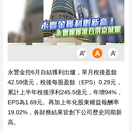
市
房
地
產
品
觀
點
政
永豐金控6月自結獲利出爐，單月稅後盈餘
治
42.59億元，稅後每股盈餘（EPS）0.29元，
政
累計上半年稅後淨利245.5億元，年增94%，
治
EPS為1.69元。再加上年化股東權益報酬率
焦
點
19.02%，各財務結果皆創下公司歷史同期新
品
高。
觀
點