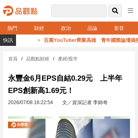
熱門
財經
政治
品論
影音
品
百萬YouTuber齊聚高雄 青年國際論壇揭密
觀
點
財
首頁
品觀點財經
產經/股市
經
永豐金6月EPS自結0.29元 上半年
台
灣
EPS創新高1.69元！
財
經
2026/07/08 16:22:54
文／資深記者 李錦奇
新
聞
產
經/
股