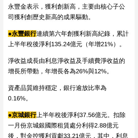
民
永豐金表示，獲利創新高，主要由核心子公
調
司獲利創歷史新高的成果驅動。
國
會
焦
●永豐銀行
連續第六年創獲利新高紀錄，累計
點
上半年稅後淨利135.24億元（年增21%）。
淨收益成長由利息淨收益及手續費淨收益的
觀
點
增長所帶動，年增長各為26%與12%。
兩
資產品質維持穩定，銀行逾放比率為
岸/
國
0.16%。
際
社
●京城銀行
上半年稅後淨利37.56億元。扣除
會/
一月份京城銀國際租賃處分利得2.88億元
地
方
後，對金控獲利貢獻33.21億元，其中，利息