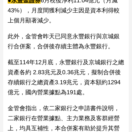
●永豐金證券
6月稅後淨利11.04億元（月減
建
43%），月度間獲利減少主因是資本利得較
築/
上個月顯著減少。
室
內
設
此外，金管會昨天已同意永豐銀行與京城銀
計
行合併案，合併後存續主體為永豐銀行。
旅
遊/
美
截至114年12月底，永豐銀行及京城銀行之總
食
資產各約 2.83兆元及0.36兆元，擬制合併後
星
存續銀行之總資產3.19兆元，資本額約1294
座/
命
億元，國內營業據點為191處。
理
消
金管會指出，依二家銀行之申請書件說明，
費
二家銀行在營業據點、主力業務及客群經營
健
康/
上，均具互補性，本合併案有助於提升其營
親