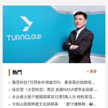
2026/08/07
2026/08/0
子/
感
情
藝
術
／
文
創
／
電
影
推
薦
» 更多
熱門
科
技/
騰雲科技7月營收年增逾35% 董座看好指標場域複製動能
遊
徐欣瑩《大雲時堂》專訪 放棄NASA獎學金留家鄉 主張雙AI治縣讓城市更科技更有愛
戲
全台最大親子樂園開幕首日湧3萬人次 輕軌客流增20倍
運
動
大崗山龍眼蜂蜜文化節開幕 「蜜汁鹽酥雞」鹹甜跨界搶話題