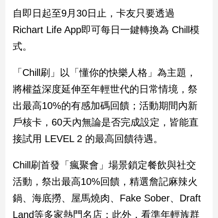
民
自即日起至9月30日止，卡友只要透過
調
Richart Life App即可每日一鍵轉換為 Chill模
國
會
式。
焦
點
「Chill刷」以「懂你的快樂人格」為主題，
將權益深度延伸至年輕世代的日常情境，祭
觀
出最高10%的有感加碼回饋；活動期間內新
點
戶核卡，60天內無論是否完成設定，皆能直
兩
接試用 LEVEL 2 的最高回饋待遇。
岸/
國
際
Chill刷首發「瘋聚會」場景鎖定餐飲與社交
社
活動，祭出最高10%回饋，精選詹記麻辣火
會/
鍋、海底撈、屋馬燒肉、Fake Sober、Draft
地
方
Land等多家熱門名店；此外，看準年輕族群