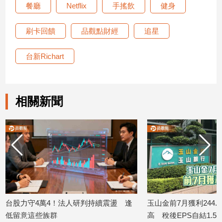
餐廳
Netflix
手搖飲
健身
建
築/
刷卡回饋
品觀點財經
追星
室
內
設
台新Richart
計
旅
遊/
相關新聞
美
食
星
座/
命
理
消
費
健
持續震盪 逢
玉山金前7月獲利244.4億！創同期新
日勝生「
康/
高 稅後EPS自結1.51元
案」開
親