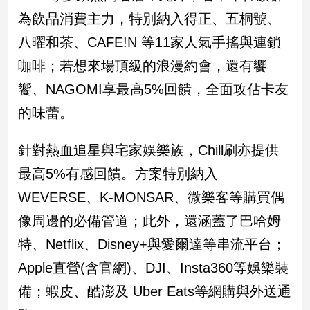
新
為飲品消費主力，特別納入得正、五桐號、
冠
病
八曜和茶、CAFE!N 等11家人氣手搖與連鎖
毒
咖啡；若想來場頂級的浪漫約會，還有饗
專
區
饗、NAGOMI享最高5%回饋，全面攻佔卡友
的味蕾。
南
針對熱血追星與宅家娛樂族，Chill刷亦提供
台
灣
最高5%有感回饋。方案特別納入
觀
WEVERSE、K-MONSAR、微樂客等購買偶
點
像周邊的必備管道；此外，還涵蓋了巴哈姆
南
特、Netflix、Disney+與愛爾達等串流平台；
台
灣
Apple直營(含官網)、DJI、Insta360等娛樂裝
觀
備；蝦皮、酷澎及 Uber Eats等網購與外送通
點