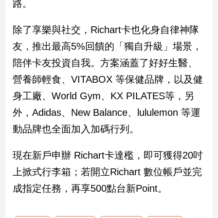
路。
娛
除了享樂與社交，Richart卡也化身自律神隊
樂
友，推出最高5%回饋的「獨自升級」場景，
娛
陪伴卡友投資自我。方案涵蓋了好好生醫、
樂
營養師輕食、VITABOX 等保健品牌，以及健
星
聞
身工廠、World Gym、KX PILATES等，另
流
外，Adidas、New Balance、lululemon 等運
行/
時
動品牌也全面加入加碼行列。
尚
追
現在新戶申辦 Richart卡達檻，即可獲得20吋
星
上掀式行李箱；若開立Richart 數位帳戶並完
成指定任務，再享500點台新Point。
生
活