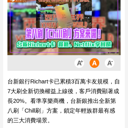
市
房
地
產
品
觀
點
政
治
台新銀行Richart卡已累積3百萬卡友規模，自
政
7大刷全新切換權益上線後，客戶消費顯著成
治
焦
長20%。看準享樂商機，台新銀推出全新第
點
八刷「Chill刷」方案，鎖定年輕族群最有感
品
觀
的三大消費場景。
點