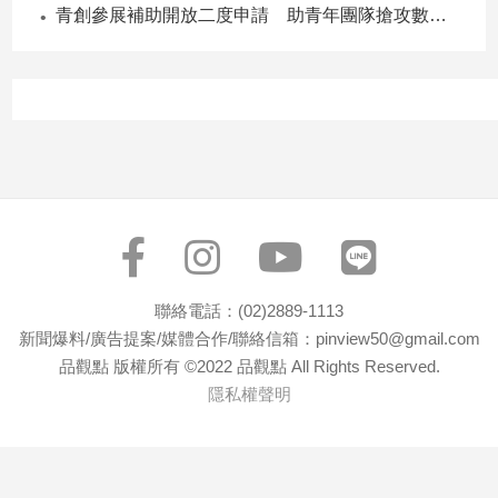
寵
青創參展補助開放二度申請 助青年團隊搶攻數位轉型商機
物
Pet
影
音
專
區
合
聯絡電話：(02)2889-1113
作
新聞爆料/廣告提案/媒體合作/聯絡信箱：pinview50@gmail.com
媒
品觀點 版權所有 ©2022 品觀點 All Rights Reserved.
體
隱私權聲明
投
稿