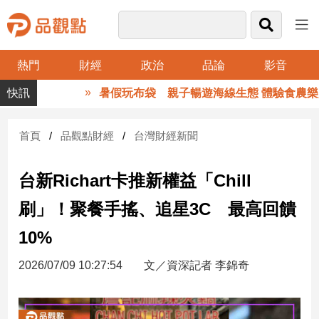
熱門
財經
政治
品論
影音
品
暑假玩布袋 親子暢遊海線生態 體驗食農樂趣
觀
點
財
首頁
品觀點財經
台灣財經新聞
經
台新Richart卡推新權益「Chill
台
灣
刷」！聚餐手搖、追星3C 最高回饋
財
經
10%
新
聞
2026/07/09 10:27:54
文／資深記者 李錦奇
產
經/
股