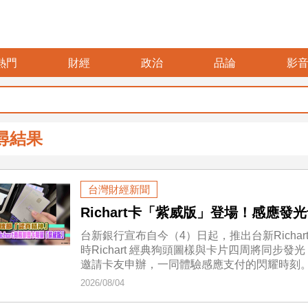
熱門
財經
政治
品論
影
尋結果
台灣財經新聞
Richart卡「紫威版」登場！感應發
台新銀行宣布自今（4）日起，推出台新Rich
時Richart 經典狗頭圖樣與卡片四周將同步
邀請卡友申辦，一同體驗感應支付的閃耀時刻
2026/08/04