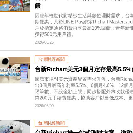
饋
因應年輕世代對精緻生活與數位理財需求，台新銀行
期優惠，凡於LINE Pay綁定Richart Mas
戶於指定通路消費再享最高10%回饋；青年新開立
獲得500元用戶禮。
2026/06/25
台灣財經新聞
台新Richart美元3個月定存最高5.
因應市場對美元資產配置需求升溫，台新Rich
出3個月最高年利率5.5%、6個月4.6%、12
限筆數、不設金額上限；同步搭配外幣收款優惠
幣200元手續費優惠，協助客戶以更低成本、
2026/06/09
台灣財經新聞
台新Richart推一站式理財方案 繳