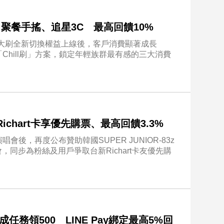
刷」！聚餐手搖、追星3C 最高回饋10%
自7大刷全新切換權益上線後，客戶消費顯著成長
Chill刷」方案，鎖定年輕族群最有感的三大消費
ichart卡享優先購票、最高回饋3.3%
後，再度公布贊助韓國SUPER JUNIOR-83z
NG演唱會，同步為粉絲及用戶爭取台新Richart卡友優先購
任務領500 LINE Pay綁定最高5%回