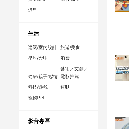
民
調
追星
國
會
焦
生活
點
建築/室內設計
旅遊/美食
觀
星座/命理
消費
點
藝術／文創／
健康/親子/感情
電影推薦
兩
岸/
科技/遊戲
運動
國
際
寵物Pet
社
會/
地
影音專區
方