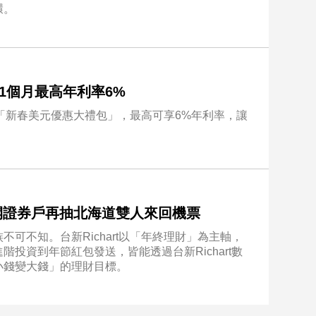
環。
存1個月最高年利率6%
推出「新春美元優惠大禮包」，最高可享6%年利率，讓
% 開證券戶再抽北海道雙人來回機票
可不知。台新Richart以「年終理財」為主軸，
投資到年節紅包發送，皆能透過台新Richart數
小錢變大錢」的理財目標。