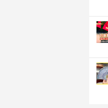
娛
樂
娛
樂
星
聞
流
行/
時
尚
追
星
生
活