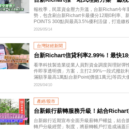
報稅季，民眾資金壓力升溫，台新Richart
勢，包含刷台新Richart卡最優分12期0利率
POINTS 300點與最高3.5%優利活儲，打
2026/05/14
台灣財經新聞
台新Richart信貸利率2.99%！最
看準科技製造業從業人員對資金調度與理財彈性的
件即享透明價」方案，主打2.99%一段式撥款
滿額享最高1萬點台新Point(價值1萬元)等四
2026/04/10
產經/股市
台新銀行薪轉服務升級！結合Richa
台新銀行近期宣布全面升級薪轉戶權益，結合旗下
轉戶分級經營」制度，將薪轉帳戶打造成涵蓋