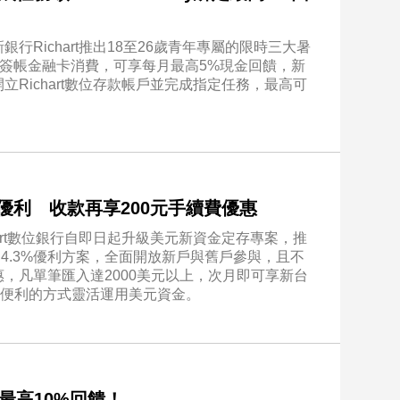
Richart推出18至26歲青年專屬的限時三大暑
tercard簽帳金融卡消費，可享每月最高5%現金回饋，新
Richart數位存款帳戶並完成指定任務，最高可
5%優利 收款再享200元手續費優惠
art數位銀行自即日起升級美元新資金定存專案，推
個月4.3%優利方案，全面開放新戶與舊戶參與，且不
，凡單筆匯入達2000美元以上，次月即可享新台
更便利的方式靈活運用美元資金。
稅最高10%回饋！