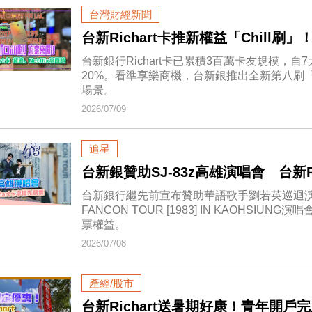
台灣財經新聞
台新Richart卡推新權益「Chill
台新銀行Richart卡已累積3百萬卡友規模，
20%。看準享樂商機，台新銀推出全新第八刷「
場景。
2026/07/09
追星
台新銀贊助SJ-83z高雄演唱會 台新R
台新銀行繼先前宣布贊助華語歌手劉若英巡迴演唱會
FANCON TOUR [1983] IN KAOHSIU
票權益。
2026/07/08
產經/股市
台新Richart送暑期好康！青年開戶完成