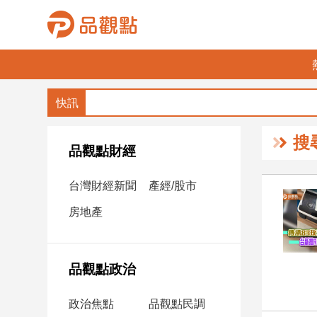
品
觀
點
財
搜
經
品觀點財經
台
台灣財經新聞
產經/股市
灣
財
房地產
經
新
聞
品觀點政治
產
經/
政治焦點
品觀點民調
股