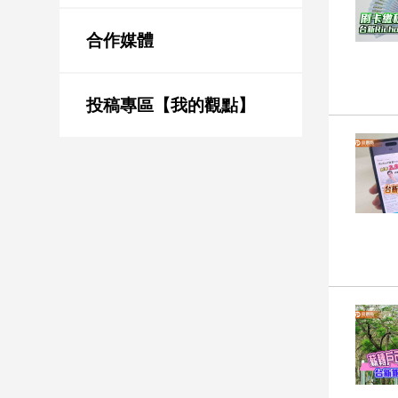
新
冠
合作媒體
病
毒
專
區
投稿專區【我的觀點】
南
台
灣
觀
點
南
台
灣
觀
點