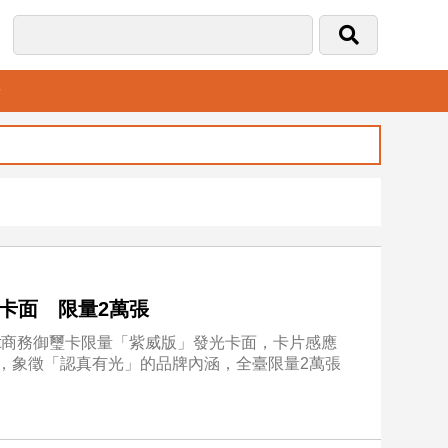
音
光卡面 限量2萬張
art商務御璽卡限量「紫威版」發光卡面，卡片感應
發光，象徵「認真有光」的品牌內涵，全臺限量2萬張
。