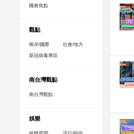
市
國會焦點
房
地
產
觀點
兩岸/國際
社會/地方
品
觀
新冠病毒專區
點
政
治
南台灣觀點
政
南台灣觀點
治
焦
點
娛樂
品
觀
點
娛樂星聞
流行/時尚