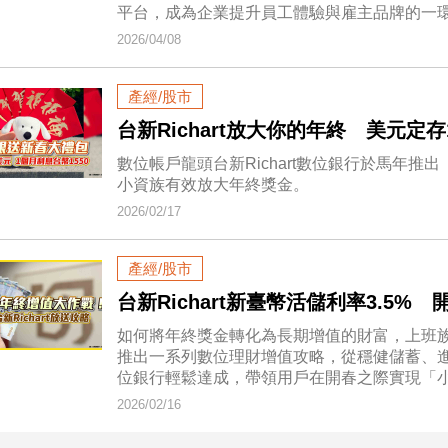
平台，成為企業提升員工體驗與雇主品牌的一
2026/04/08
產經/股市
台新Richart放大你的年終 美元定
數位帳戶龍頭台新Richart數位銀行於馬年
小資族有效放大年終獎金。
2026/02/17
產經/股市
台新Richart新臺幣活儲利率3.5
如何將年終獎金轉化為長期增值的財富，上班族不
推出一系列數位理財增值攻略，從穩健儲蓄、進階
位銀行輕鬆達成，帶領用戶在開春之際實現「
2026/02/16