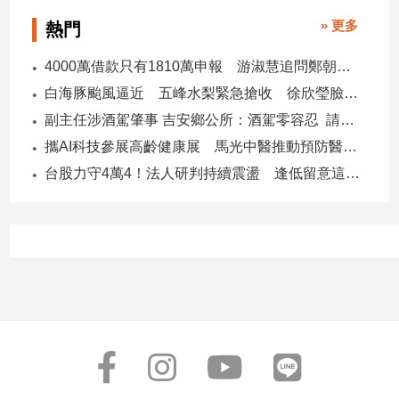
專
» 更多
熱門
區
【我
4000萬借款只有1810萬申報 游淑慧追問鄭朝方：2190萬差額去哪了
的
白海豚颱風逼近 五峰水梨緊急搶收 徐欣瑩臉書急呼「搶救五峰水梨」
觀
副主任涉酒駕肇事 吉安鄉公所：酒駕零容忍 請辭獲准
點】
攜AI科技參展高齡健康展 馬光中醫推動預防醫學迎接長壽新經濟
台股力守4萬4！法人研判持續震盪 逢低留意這些族群