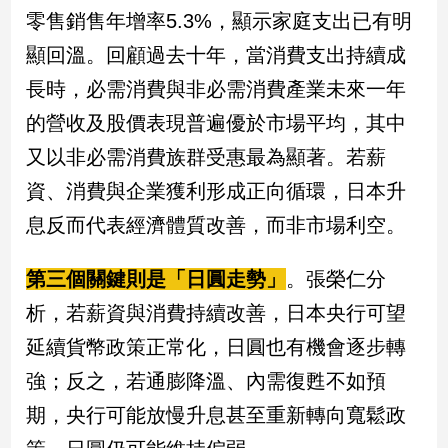
零售銷售年增率5.3%，顯示家庭支出已有明
娛
顯回溫。回顧過去十年，當消費支出持續成
樂
長時，必需消費與非必需消費產業未來一年
的營收及股價表現普遍優於市場平均，其中
娛
樂
又以非必需消費族群受惠最為顯著。若薪
星
聞
資、消費與企業獲利形成正向循環，日本升
流
息反而代表經濟體質改善，而非市場利空。
行/
時
第三個關鍵則是「日圓走勢」
。張榮仁分
尚
追
析，若薪資與消費持續改善，日本央行可望
星
延續貨幣政策正常化，日圓也有機會逐步轉
強；反之，若通膨降溫、內需復甦不如預
生
期，央行可能放慢升息甚至重新轉向寬鬆政
活