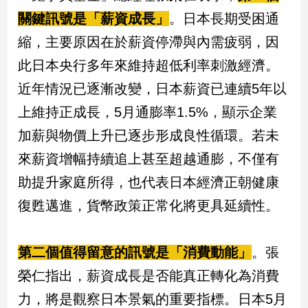
新
關鍵訊號是「薪資成長」
。日本長期受困通
冠
病
縮，主要原因在於薪資停滯與內需疲弱，因
毒
此日本央行多年來維持超低利率刺激經濟。
專
區
近年情況已逐漸改變，日本薪資已連續5年以
上維持正成長，5月通膨率1.5%，顯示企業
南
加薪與物價上升已逐步形成良性循環。若未
台
來薪資增幅持續追上甚至超越通膨，不僅有
灣
助提升家庭所得，也代表日本經濟正朝健康
觀
點
復甦邁進，貨幣政策正常化將更具延續性。
南
台
第二個值得留意的訊號是「消費動能」
。張
灣
榮仁指出，薪資成長是否能真正轉化為消費
觀
點
力，將是觀察日本景氣的重要指標。日本5月