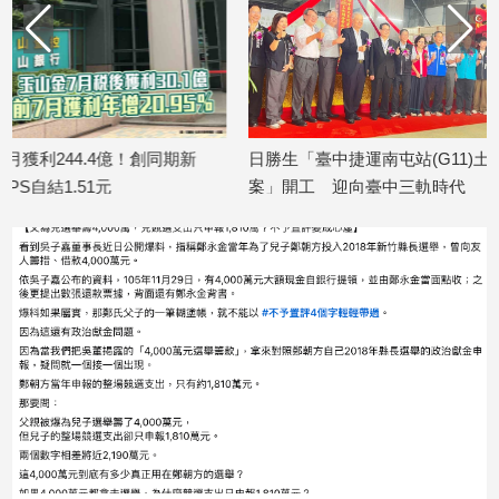
寵
物
Pet
影
新
日勝生「臺中捷運南屯站(G11)土地開發
金研院、集保、
音
案」開工 迎向臺中三軌時代
TISA金融教育 
專
2026/08/07
2026/08/07
區
合
作
媒
體
投
稿