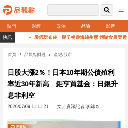
熱門
財經
政治
品論
影音
品
暑假玩布袋 親子暢遊海線生態 體驗食農樂趣
觀
點
財
首頁
品觀點財經
產經/股市
經
日股大漲2％！日本10年期公債殖利
台
灣
率近30年新高 鉅亨買基金：日銀升
財
經
息非利空
新
聞
2026/07/09 11:11:21
文／資深記者 李錦奇
產
經/
股