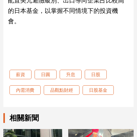
配置美元避險級別、出口導向企業占比較高
子/
的日本基金，以掌握不同情境下的投資機
感
情
會。
藝
術
／
文
創
／
電
影
薪資
日圓
升息
日股
推
薦
內需消費
品觀點財經
日股基金
科
技/
遊
戲
相關新聞
運
動