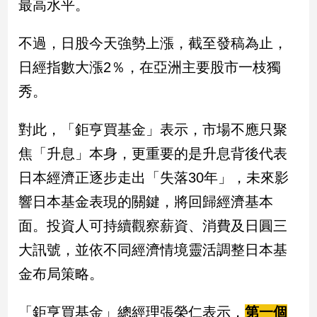
最高水平。
民
調
不過，日股今天強勢上漲，截至發稿為止，
國
會
日經指數大漲2％，在亞洲主要股市一枝獨
焦
秀。
點
對此，「鉅亨買基金」表示，市場不應只聚
觀
焦「升息」本身，更重要的是升息背後代表
點
日本經濟正逐步走出「失落30年」，未來影
兩
響日本基金表現的關鍵，將回歸經濟基本
岸/
國
面。投資人可持續觀察薪資、消費及日圓三
際
大訊號，並依不同經濟情境靈活調整日本基
社
金布局策略。
會/
地
方
「鉅亨買基金」總經理張榮仁表示，
第一個