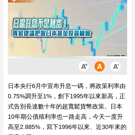
市
房
地
產
品
觀
點
政
治
日本央行6月中宣布升息一碼，將政策利率由
政
0.75%調升至1%，創下1995年以來新高，正
治
焦
式告別長達數十年的超寬鬆貨幣政策。日本
點
10年期公債殖利率也一路走高，今天一度升
品
觀
高至2.885%，寫下1996年以來、近30年來的
點