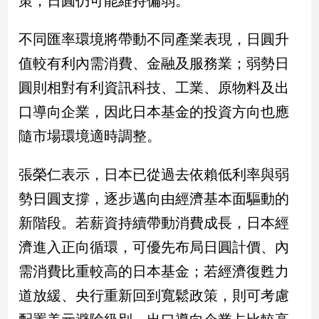
策，日圓仍可能維持偏弱。
建
築/
不同匯率環境將帶動不同產業表現，日圓升
室
值較有利內需消費、金融及服務業；弱勢日
內
設
圓則相對有利資訊科技、工業、原物料及出
計
口導向企業，因此日本基金的投資方向也應
旅
遊/
隨市場環境適時調整。
美
食
張榮仁表示，日本已從過去依賴低利率與弱
星
勢日圓支撐，逐步邁向由經濟基本面驅動的
座/
命
新階段。若薪資持續帶動消費成長，日本經
理
濟進入正向循環，可優先布局日圓計價、內
消
費
需消費比重較高的日本基金；若經濟復甦力
健
道放緩、央行重新回到寬鬆政策，則可考慮
康/
親