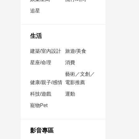
民
調
追星
國
會
焦
生活
點
建築/室內設計
旅遊/美食
觀
星座/命理
消費
點
藝術／文創／
健康/親子/感情
電影推薦
兩
岸/
科技/遊戲
運動
國
際
寵物Pet
社
會/
地
影音專區
方