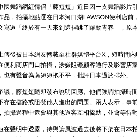
中國舞蹈網紅情侶「藤短短」近日因一支舞蹈影片
作品，拍攝地點選在日本河口湖LAWSON便利店
文寫道「終於有一天來到這裡跳了躍動青春」，原
上傳後被日本網友轉載至社群媒體平台X，短時間內
在便利商店門口拍攝，涉嫌阻礙顧客通行及影響店
，也有聲音為藤短短抱不平，批評日本過於排外。
爭議，藤短短隨即發布說明回應。他們強調拍攝時
不存在擋路或阻礙他人進出的問題。兩人表示，事
，拍攝過程中還會與其他遊客互相協助，並會等待
短在聲明中透露，待輿論風波過去後將下架在日本