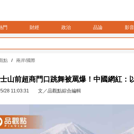
熱門
財經
政治
品論
影
觀點
兩岸/國際
士山前超商門口跳舞被罵爆！中國網紅：
5/28 11:03:31
文／品觀點綜合編輯