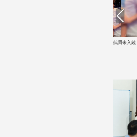
娛
樂
娛
打臉：根
梁赫群一家巧遇老高！小茉低調未入鏡
大暑來襲超
樂
星
引熱議
送一
聞
2026/07/28
2026/07/22
流
行/
時
尚
追
星
生
活