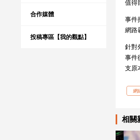
值得
新
冠
合作媒體
病
事件
毒
網路
專
區
投稿專區【我的觀點】
針對
事件
南
支原
台
灣
觀
網
點
南
台
相關
灣
觀
點