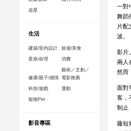
民
一對
調
追星
舞蹈
國
會
片配
焦
生活
波。
點
建築/室內設計
旅遊/美食
影片
觀
星座/命理
消費
兩人
點
藝術／文創／
然而
健康/親子/感情
電影推薦
兩
岸/
面對
科技/遊戲
運動
國
客，
際
寵物Pet
制止
社
會/
地
影音專區
藤短
方