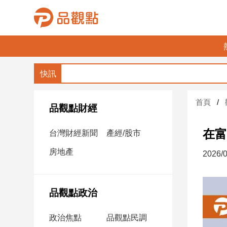
品
觀
點
財
首頁
經
品觀點財經
台
在富
台灣財經新聞
產經/股市
灣
財
房地產
2026/0
經
新
聞
品觀點政治
產
經/
政治焦點
品觀點民調
股