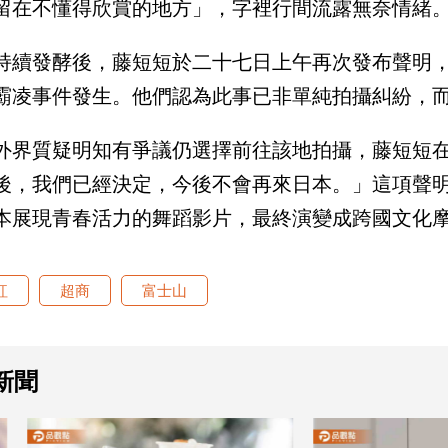
留在不懂得欣賞的地方」，字裡行間流露無奈情緒
持續發酵後，藤短短於二十七日上午再次發布聲明
霸凌事件發生。他們認為此事已非單純拍攝糾紛，
外界質疑明知有爭議仍選擇前往該地拍攝，藤短短
後，我們已經決定，今後不會再來日本。」這項聲
本展現青春活力的舞蹈影片，最終演變成跨國文化
紅
超商
富士山
新聞