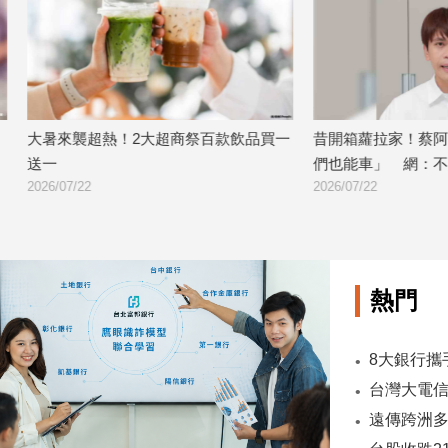
熱！2大超商祭百款飲品買一
昔開箱蘿拉家！蔡阿嘎嗆她名牌包「
們也能車」 網：不意外
2026/07/22
熱門