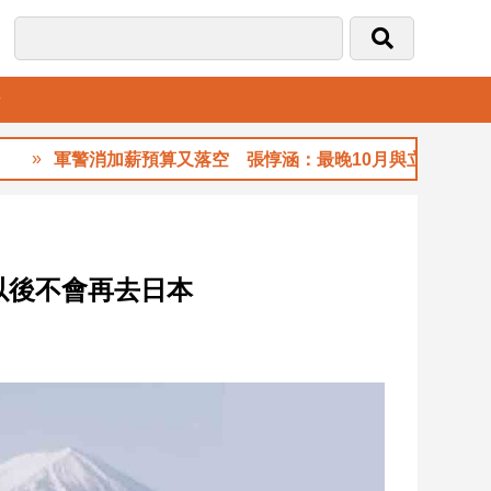
音
軍警消加薪預算又落空 張惇涵：最晚10月與立法院溝通
以後不會再去日本