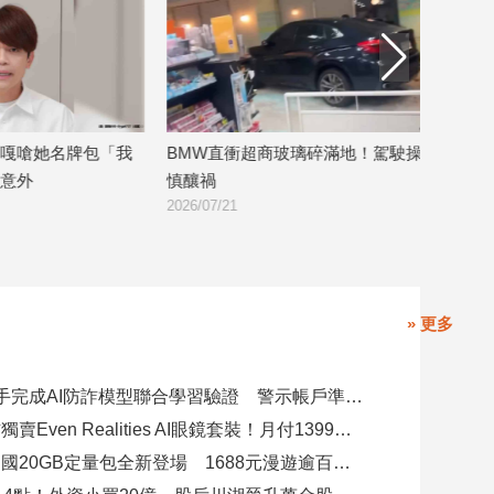
我
BMW直衝超商玻璃碎滿地！駕駛操作不
超商店員狂喝6杯
慎釀禍
啡換來7月刑期
2026/07/21
2026/07/20
» 更多
8大銀行攜手完成AI防詐模型聯合學習驗證 警示帳戶準確度提升2倍
台灣大電信獨賣Even Realities AI眼鏡套裝！月付1399元 專案價3990
遠傳跨洲多國20GB定量包全新登場 1688元漫遊逾百國家！