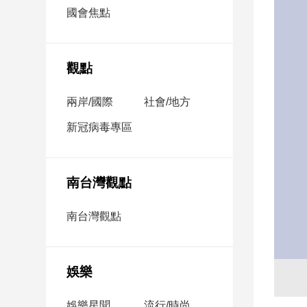
市
國會焦點
房
地
產
觀點
兩岸/國際
社會/地方
品
觀
新冠病毒專區
點
政
治
南台灣觀點
政
南台灣觀點
治
焦
點
娛樂
品
觀
點
娛樂星聞
流行/時尚