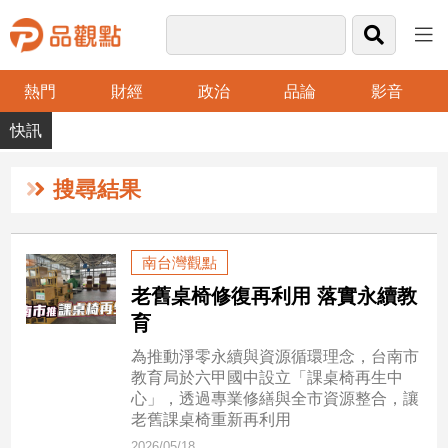
熱門
財經
政治
品論
影音
品
觀
點
財
搜尋結果
經
台
南台灣觀點
灣
老舊桌椅修復再利用 落實永續教
財
經
育
新
為推動淨零永續與資源循環理念，台南市
聞
教育局於六甲國中設立「課桌椅再生中
產
心」，透過專業修繕與全市資源整合，讓
經/
老舊課桌椅重新再利用
股
2026/05/18