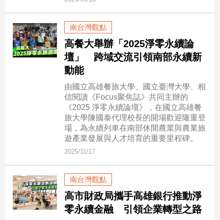
市
房
南台灣觀點
地
產
高餐大舉辦「2025淨零永續論
壇」 跨域交流引領南部永續新
動能
品
由國立高雄餐旅大學、國立臺灣大學、相
觀
信閱讀《Focus聚焦誌》共同主辦的
點
《2025 淨零永續論壇》，在國立高雄餐
政
旅大學陳國泰代理校長的開場歡迎隆重登
治
場，為永續列車在南部休閒農業與農業旅
遊產業發展與人才培育的重要里程碑。
政
2025/11/17
治
焦
點
南台灣觀點
品
高市財政局攜手高雄銀行推動淨
觀
零永續金融 引領企業轉型之路
點