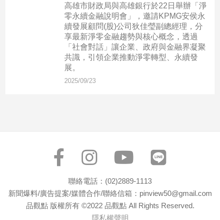
民
高雄市財政局與高雄銀行於22日舉辦「淨
調
零永續金融說明會」，邀請KPMG安侯永
續發展顧問(股)公司狄佳瑩副總經理，分
國
享最新淨零金融趨勢與核心概念，透過
會
「社會對話」讓企業、政府與金融界凝聚
焦
共識，引領企業推動淨零轉型、永續發
點
展。
2025/09/23
觀
點
兩
岸/
國
際
社
聯絡電話：(02)2889-1113
會/
新聞爆料/廣告提案/媒體合作/聯絡信箱：pinview50@gmail.com
地
品觀點 版權所有 ©2022 品觀點 All Rights Reserved.
方
隱私權聲明