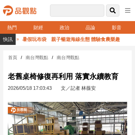
熱門
財經
政治
品論
影音
品
暑假玩布袋 親子暢遊海線生態 體驗食農樂趣
觀
點
財
首頁
南台灣觀點
南台灣觀點
經
老舊桌椅修復再利用 落實永續教育
台
灣
2026/05/18 17:03:43
文／記者 林薇安
財
經
新
聞
產
經/
股