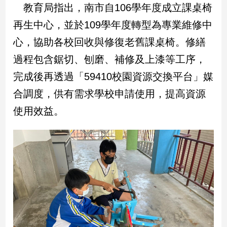
民
教育局指出，南市自106學年度成立課桌椅
調
再生中心，並於109學年度轉型為專業維修中
國
心，協助各校回收與修復老舊課桌椅。修繕
會
焦
過程包含鋸切、刨磨、補修及上漆等工序，
點
完成後再透過「59410校園資源交換平台」媒
合調度，供有需求學校申請使用，提高資源
觀
使用效益。
點
兩
岸/
國
際
社
會/
地
方