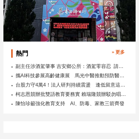
寵
物
Pet
影
音
» 更多
熱門
專
區
副主任涉酒駕肇事 吉安鄉公所：酒駕零容忍 請辭獲准
攜AI科技參展高齡健康展 馬光中醫推動預防醫學迎接長壽新經濟
合
台股力守4萬4！法人研判持續震盪 逢低留意這些族群
作
柯志恩競辦批雙語教育要務實 賴瑞隆競辦駁勿唱衰高雄
媒
陳怡珍籲強化教育支持 AI、防毒、家教三箭齊發
體
投
稿