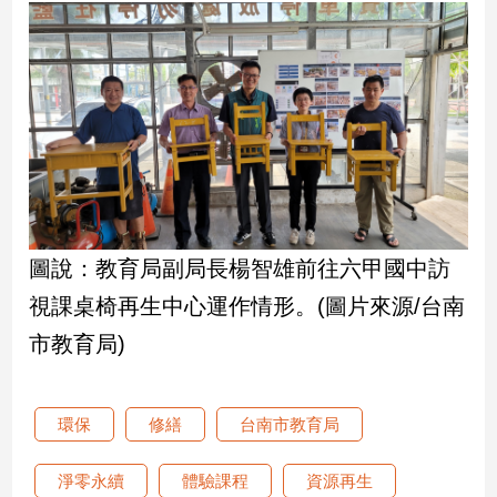
建
築/
室
內
設
計
旅
遊/
美
食
圖說：教育局副局長楊智雄前往六甲國中訪
星
視課桌椅再生中心運作情形。(圖片來源/台南
座/
命
市教育局)
理
消
費
環保
修繕
台南市教育局
健
康/
淨零永續
體驗課程
資源再生
親