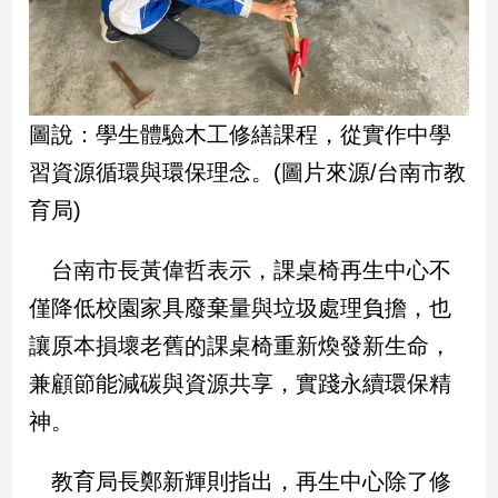
新
冠
病
毒
專
區
圖說：學生體驗木工修繕課程，從實作中學
習資源循環與環保理念。(圖片來源/台南市教
育局)
南
台
台南市長黃偉哲表示，課桌椅再生中心不
灣
觀
僅降低校園家具廢棄量與垃圾處理負擔，也
點
讓原本損壞老舊的課桌椅重新煥發新生命，
南
兼顧節能減碳與資源共享，實踐永續環保精
台
神。
灣
觀
點
教育局長鄭新輝則指出，再生中心除了修