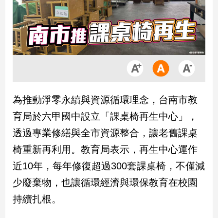
市
房
地
產
品
觀
為推動淨零永續與資源循環理念，台南市教
點
政
育局於六甲國中設立「課桌椅再生中心」，
治
透過專業修繕與全市資源整合，讓老舊課桌
政
椅重新再利用。教育局表示，再生中心運作
治
近10年，每年修復超過300套課桌椅，不僅減
焦
點
少廢棄物，也讓循環經濟與環保教育在校園
品
持續扎根。
觀
點