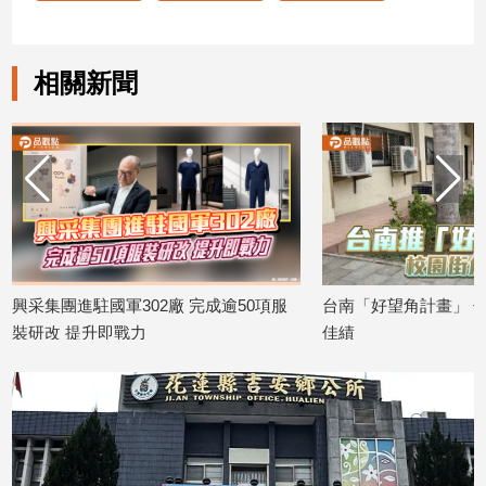
子/
感
情
相關新聞
藝
術
／
文
創
／
電
影
推
薦
興采集團進駐國軍302廠 完成逾50項服
台南「好望角計畫」 
裝研改 提升即戰力
佳績
科
2026/06/16
2026/05/14
技/
遊
戲
運
動