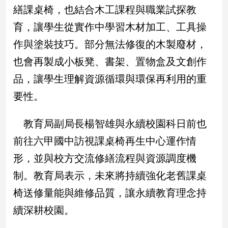
繕課桌椅，也結合木工課程與職業試探教
娛
育，讓學生從實作中學習木材加工、工具操
樂
作與塗裝技巧。部分無法修復的木製廢材，
也會再製成小板凳、書架、置物盒及文創作
娛
樂
品，讓學生理解資源循環與環保再利用的重
星
聞
要性。
流
行/
教育局副局長楊智雄與永續校園科日前也
時
前往六甲國中訪視課桌椅再生中心運作情
尚
追
形，並與校方交流修繕流程與資源調度機
星
制。教育局表示，未來將持續強化老舊課桌
椅送修量能與維修品質，讓永續教育理念持
生
續深耕校園。
活