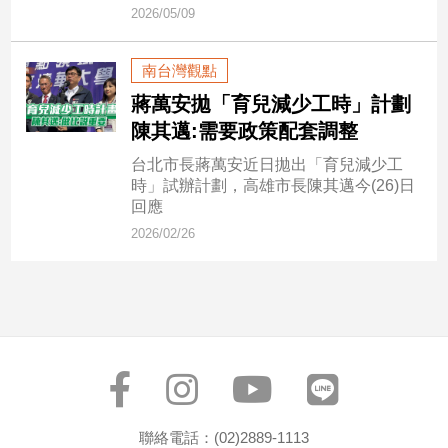
2026/05/09
建
築/
室
南台灣觀點
內
蔣萬安拋「育兒減少工時」計劃
設
陳其邁:需要政策配套調整
計
旅
台北市長蔣萬安近日拋出「育兒減少工
遊/
時」試辦計劃，高雄市長陳其邁今(26)日
美
回應
食
2026/02/26
星
座/
命
理
消
費
健
康/
聯絡電話：(02)2889-1113
親