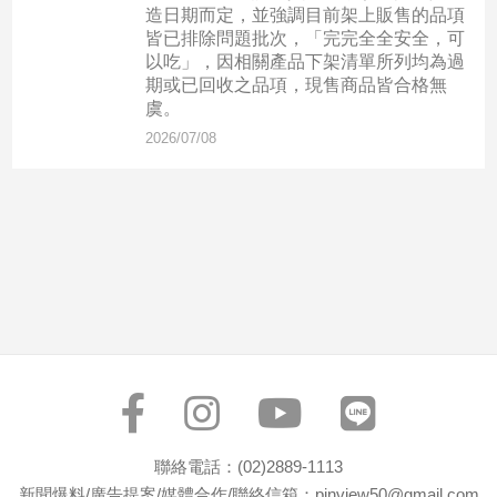
市
造日期而定，並強調目前架上販售的品項
皆已排除問題批次，「完完全全安全，可
房
以吃」，因相關產品下架清單所列均為過
地
期或已回收之品項，現售商品皆合格無
產
虞。
2026/07/08
品
觀
點
政
治
政
治
焦
點
品
觀
聯絡電話：(02)2889-1113
點
新聞爆料/廣告提案/媒體合作/聯絡信箱：pinview50@gmail.com