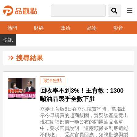
熱門
財經
政治
品論
影音
品
觀
點
財
搜尋結果
經
台
政治焦點
灣
回收率不到3%！王育敏：1300
財
經
噸油品幾乎全數下肚
新
立委王育敏8日在立法院質詢時，當場出
聞
示今早購買的超商飯團，質疑該產品竟出
產
現在衛福部前一晚公布的問題油品名單
經/
中，要求官員說明「這兩顆飯團到底還能
股
不能吃」。受詢官員回應，須視批號與製