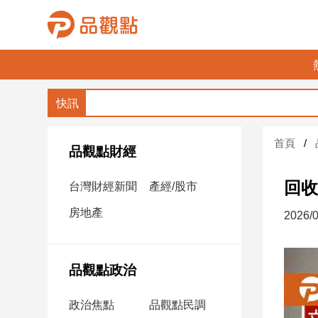
品
觀
點
財
首頁
經
品觀點財經
台
回收
台灣財經新聞
產經/股市
灣
財
房地產
2026/0
經
新
聞
品觀點政治
產
經/
政治焦點
品觀點民調
股