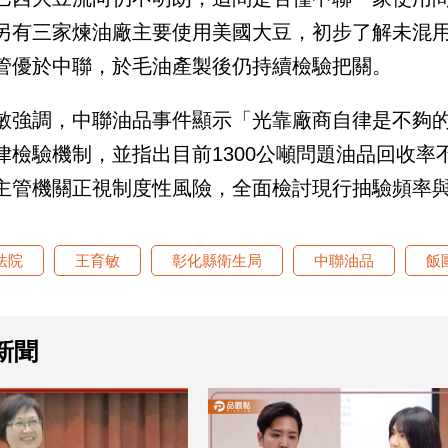
另有三家煉油廠主要使用美國大豆，初步了解未混
管優於中聯，於毛油產製後仍持續檢驗把關。
敏強調，中聯油品事件顯示「光靠廠商自律是不夠
律檢驗機制，並指出目前1300公噸問題油品回收率
主管機關正視制度性風險，全面檢討現行抽驗頻率
法院
王育敏
彰化縣衛生局
中聯油品
飯
新聞