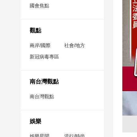
市
國會焦點
房
地
產
觀點
兩岸/國際
社會/地方
品
觀
新冠病毒專區
點
政
治
南台灣觀點
政
南台灣觀點
治
焦
點
娛樂
品
觀
點
娛樂星聞
流行/時尚