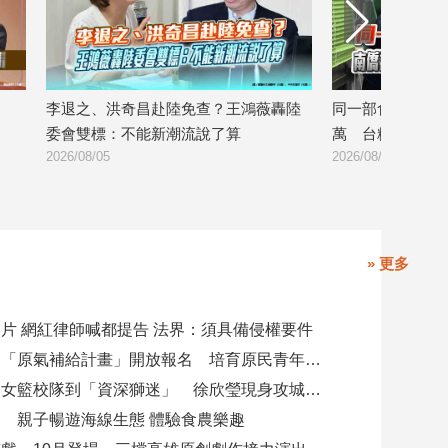
鴻薇轟陸
同一部食安法兩套標準？南僑挨罰300
侯漢廷點
萬 台糖驗出苯駢芘卻免責
道？台糖
2026/08/04
2026/08/03
» 更多
片 網紅律師喊都提告 法界：須具備侵權要件
高市勞工局「原氣補給計畫」開放報名 培育原民青年就業力與部落創新
從昔日高中女籃校隊到「資深獅迷」 徐欣瑩現身攻城獅開訓為球隊加油
 親子暢遊海線生態 體驗食農樂趣