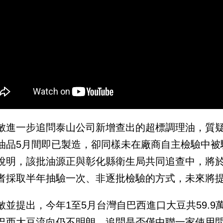
敏進一步追問泰山公司新增查出的超標調理油，質
油品5月間即已製造，卻同樣未在廠商自主檢驗中被
說明，該批油源正與彰化縣衛生局共同追查中，將
者採取半年抽驗一次、非逐批檢驗的方式，未來將
敏並提出，今年1至5月台灣自巴西進口大豆共59.
巴西大豆流向仍不明朗，追問是否僅中聯一家使用