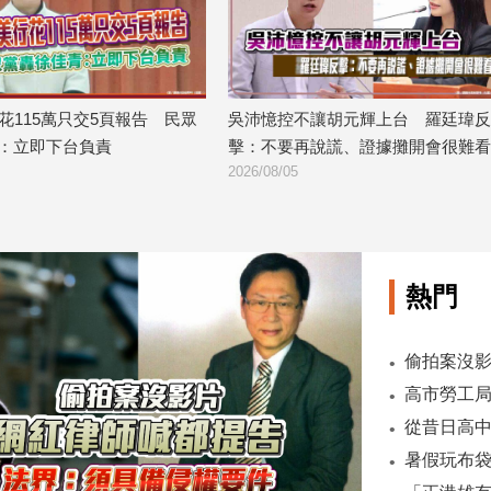
憶控不讓胡元輝上台 羅廷瑋反
李退之、洪奇昌赴陸免查？王
不要再說謊、證據攤開會很難看
委會雙標：不能新潮流說了算
08/05
2026/08/05
熱門
偷拍案沒影
暑假玩布袋