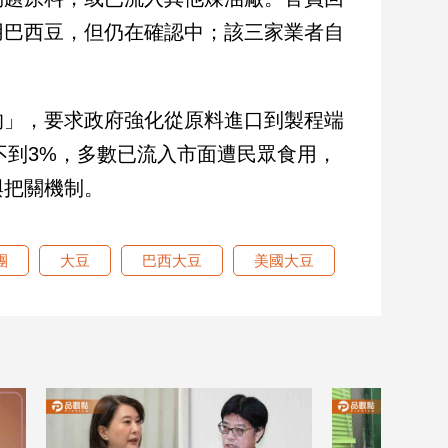
用巴西豆，但仍在確認中；該三家業者自
的」，要求政府強化從原料進口到製程端
不到3%，多數已流入市面遭民眾食用，
與把關機制。
團
大豆
巴西大豆
美國大豆