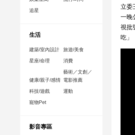
民
立委
調
追星
一晚
國
會
視批
焦
生活
吃」
點
建築/室內設計
旅遊/美食
觀
星座/命理
消費
點
藝術／文創／
健康/親子/感情
電影推薦
兩
岸/
科技/遊戲
運動
國
際
寵物Pet
社
會/
地
影音專區
方