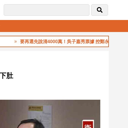
音
要再選先說清4000萬！吳子嘉秀票據 控鄭永金為鄭朝方20
數下肚