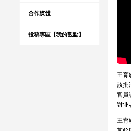
新
冠
合作媒體
病
毒
專
區
投稿專區【我的觀點】
南
台
灣
王育
觀
該批
點
官員
南
對业
台
灣
觀
王育
點
其餘