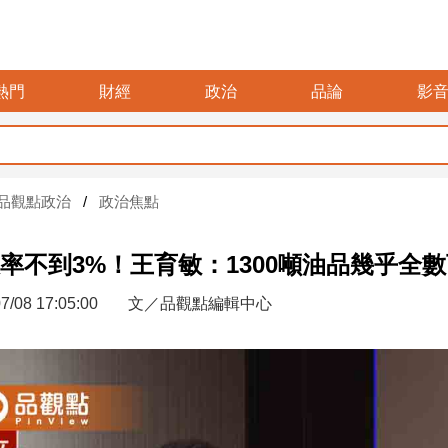
熱門
財經
政治
品論
影
品觀點政治
政治焦點
率不到3%！王育敏：1300噸油品幾乎全
7/08 17:05:00
文／品觀點編輯中心