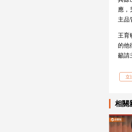
應，
娛
主品
樂
王育
娛
樂
的他
星
聞
籲請
流
行/
時
立
尚
追
星
相關
生
活