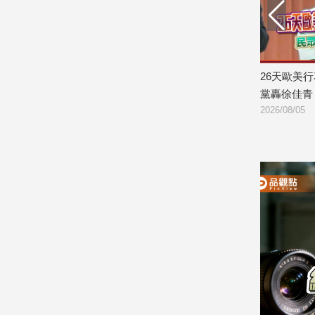
建
築/
室
內
 張惇涵：最晚
26天歐美行花115萬只交5頁報告 民眾
吳沛
設
計
黨轟徐佳青：立即下台負責
擊：
2026/08/05
2026/
旅
遊/
美
食
星
座/
命
理
消
費
健
康/
親