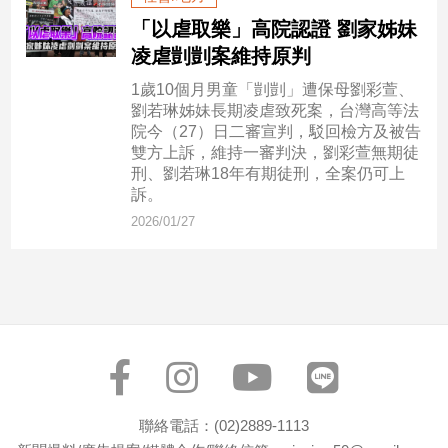
民
「以虐取樂」高院認證 劉家姊妹
調
凌虐剴剴案維持原判
國
會
1歲10個月男童「剴剴」遭保母劉彩萱、
焦
劉若琳姊妹長期凌虐致死案，台灣高等法
點
院今（27）日二審宣判，駁回檢方及被告
雙方上訴，維持一審判決，劉彩萱無期徒
刑、劉若琳18年有期徒刑，全案仍可上
訴。
觀
2026/01/27
點
兩
岸/
國
際
社
會/
地
聯絡電話：(02)2889-1113
方