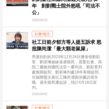
市
年 剴剴戰士院外怒吼「司法不
房
公」
地
產
2026/04/16
社會/地方
品
社工日前夕郁方等人提五訴求 怒
觀
批陳尚潔「最大顆老鼠屎」
點
政
男童剴剴於2023年12月24日遭保母劉彩
萱、劉若琳姊妹凌虐致死，震驚社會。高
治
院二審維持國民法官一審判決，劉彩萱判
處無期徒刑、劉若琳判處18年有期徒刑。
政
兒福聯盟主責社工陳尚潔因涉嫌訪視失
治
職、過失致死遭起訴，預計4月16日宣
焦
判。
點
2026/04/02
品
觀
點
社會/地方