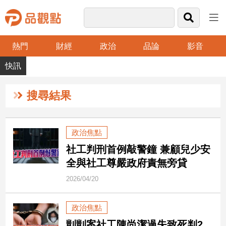
熱門
財經
政治
品論
影音
品
觀
點
財
搜尋結果
經
台
政治焦點
灣
社工判刑首例敲警鐘 兼顧兒少安
財
經
全與社工尊嚴政府責無旁貸
新
2026/04/20
聞
產
政治焦點
經/
股
剴剴案社工陳尚潔過失致死判2