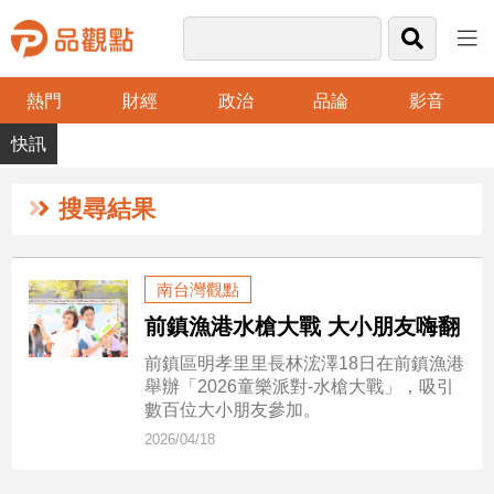
熱門
財經
政治
品論
影音
品
觀
點
財
搜尋結果
經
台
南台灣觀點
灣
前鎮漁港水槍大戰 大小朋友嗨翻
財
經
前鎮區明孝里里長林浤澤18日在前鎮漁港
新
舉辦「2026童樂派對-水槍大戰」，吸引
聞
數百位大小朋友參加。
產
2026/04/18
經/
股