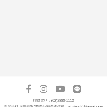
市
房
地
產
品
觀
點
政
治
政
治
焦
點
品
觀
聯絡電話：(02)2889-1113
點
新聞爆料/廣告提案/媒體合作/聯絡信箱：pinview50@gmail.com