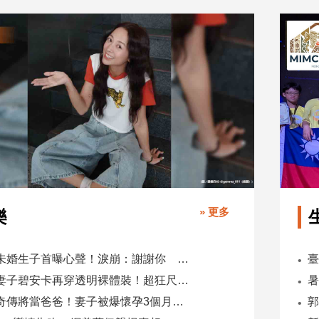
» 更多
樂
鬼鬼未婚生子首曝心聲！淚崩：謝謝你 選擇我當你父母
肯爺妻子碧安卡再穿透明裸體裝！超狂尺度引爆全網熱議
蕭煌奇傳將當爸爸！妻子被爆懷孕3個月 經紀公司回應了