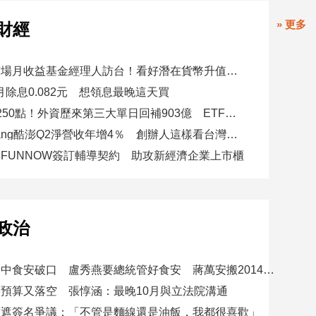
» 更多
財經
富坦新興市場月收益基金經理人訪台！看好潛在貨幣升值空間 點名5大主題
八月除息0.082元 想領息最晚這天買
台股強彈1250點！外資歷來第三大單日回補903億 ETF反彈
美商Coupang酷澎Q2淨營收年增4％ 創辦人這樣看台灣市場！
FUNNOW簽訂輔導契約 助攻新經濟企業上市櫃
政治
賴總統批台中食安破口 盧秀燕要總統管好食安 蔣萬安搬2014「食安即國安」打臉
預算又落空 張惇涵：最晚10月與立法院溝通
應遮簽名爭議：「不管是麵線還是油飯，我都很喜歡」