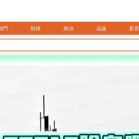
熱門
財經
政治
品論
影