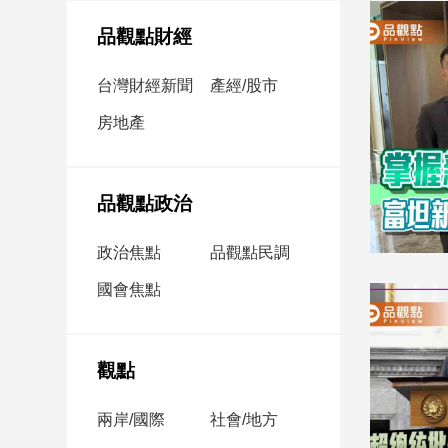
民
調
品觀點財經
國
會
台灣財經新聞
產經/股市
焦
房地產
點
觀
品觀點政治
點
政治焦點
品觀點民調
兩
國會焦點
岸/
國
際
社
觀點
會/
地
兩岸/國際
社會/地方
方