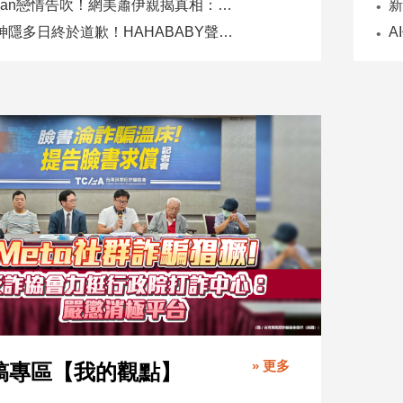
Joeman戀情告吹！網美蕭伊親揭真相：是我提分手、我封鎖他
二伯神隱多日終於道歉！HAHABABY聲明未提抄襲爭議
» 更多
稿專區【我的觀點】