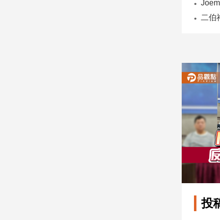
子/
感
情
藝
術
／
文
創
／
電
影
推
薦
科
技/
遊
戲
運
投
動