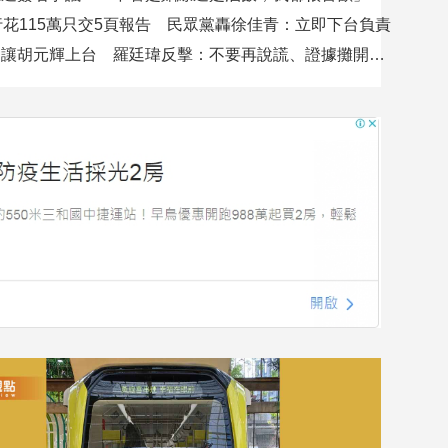
行花115萬只交5頁報告 民眾黨轟徐佳青：立即下台負責
吳沛憶控不讓胡元輝上台 羅廷瑋反擊：不要再說謊、證據攤開會很難看