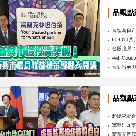
品觀點
00981T
台新證券與
品觀點
軍警消加薪
蔣萬安回