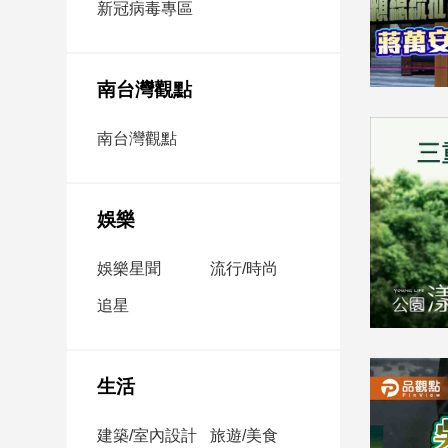
新冠病毒專區
新
冠
病
毒
南台灣觀點
專
區
南台灣觀點
南
台
娛樂
灣
娛樂星聞
流行/時尚
觀
點
追星
南
台
灣
生活
觀
點
建築/室內設計
旅遊/美食