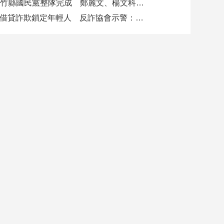
新竹縣國民黨整隊完成 鄭麗文、楊文科同喊吹起團結號角打贏五合一 全力支持徐欣瑩
AI借貸詐欺鎖定年輕人 反詐協會示警：沒錢也可能成詐團目標