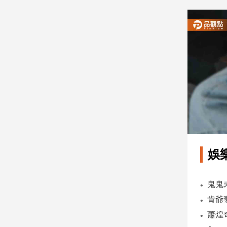
建
築/
室
內
設
計
旅
遊/
美
食
星
座/
命
娛
理
消
費
健
康/
親