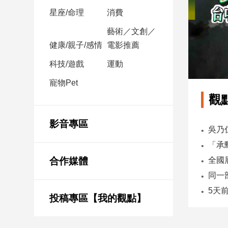
星座/命理
消費
娛
藝術／文創／
樂
健康/親子/感情
電影推薦
娛
科技/遊戲
運動
樂
寵物Pet
星
聞
觀
流
行/
影音專區
時
尚
追
合作媒體
星
投稿專區【我的觀點】
生
活