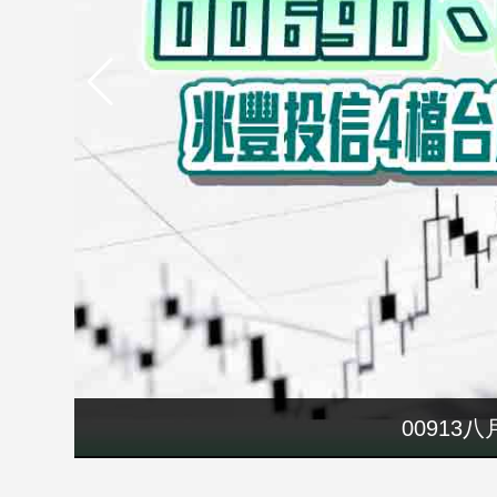
市
房
地
產
品
觀
點
政
治
政
治
焦
點
00913
父
品
觀
點