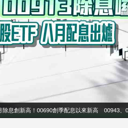
八月除息創新高！00690創季配息以來新高 00943、
親節餐飲暖心獻禮 THE AMNIS然一酒店「夏日藏