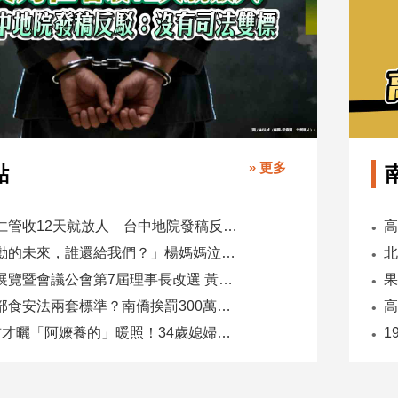
» 更多
點
吳乃仁管收12天就放人 台中地院發稿反駁：沒有司法雙標
「承勳的未來，誰還給我們？」楊媽媽泣控教唆少女怕毀前途
全國展覽暨會議公會第7屆理事長改選 黃潔儀接任
同一部食安法兩套標準？南僑挨罰300萬 台糖驗出苯駢芘卻免責
5天前才曬「阿嬤養的」暖照！34歲媳婦慘遭公公砍死