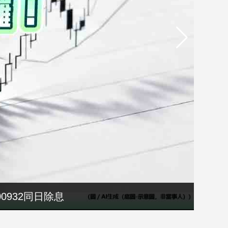
00932同日除息
禮」登場