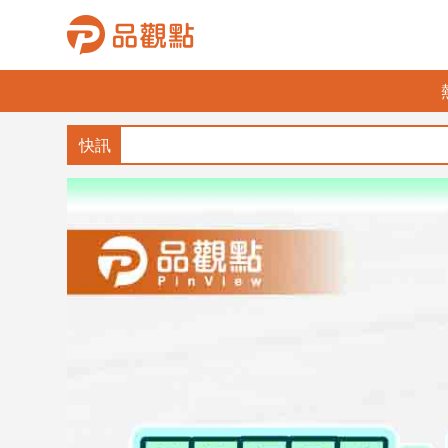
品
觀
點
財
經
台
灣
財
經
新
聞
產
經/
股