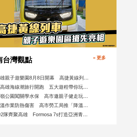
» 更多
南台灣觀點
高雄親子遊樂園8月8日開幕 高捷黃線列車模型搶先亮相
北高雄海線潮旅行開跑 五大遊程帶你玩漁村、賞生態、品海味
果嶺公園闖關學水保 高市邀親子健走玩遊戲共守土地
高溫作業防熱傷害 高市勞工局推「降溫、飲水、休息」守護勞工
192隊齊聚高雄 Formosa 7s打造亞洲青少年足球交流平台