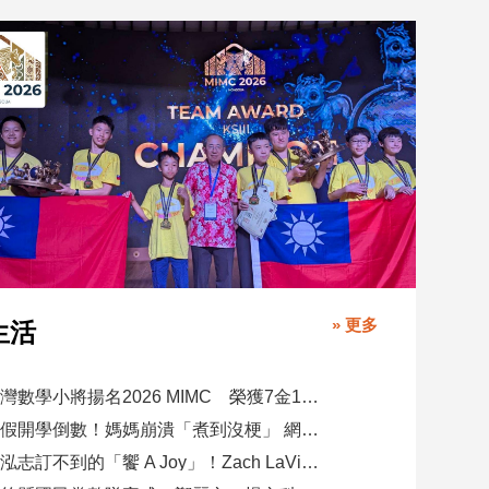
» 更多
生活
臺灣數學小將揚名2026 MIMC​ 榮獲7金13銀、13銅1佳作
暑假開學倒數！媽媽崩潰「煮到沒梗」 網推好市多神級清單：一趟搞定兩週
郭泓志訂不到的「饗 A Joy」！Zach LaVine 吃到了！ 網笑：運動員來吃超划算