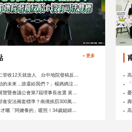
» 更多
點
吳乃仁管收12天就放人 台中地院發稿反駁：沒有司法雙標
「承勳的未來，誰還給我們？」楊媽媽泣控教唆少女怕毀前途
全國展覽暨會議公會第7屆理事長改選 黃潔儀接任
同一部食安法兩套標準？南僑挨罰300萬 台糖驗出苯駢芘卻免責
5天前才曬「阿嬤養的」暖照！34歲媳婦慘遭公公砍死