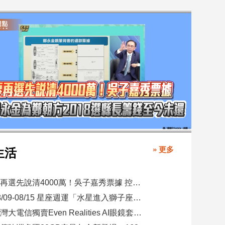
» 更多
生活
要再選先說清4000萬！吳子嘉秀票據 控鄭永金為鄭朝方2018選縣長籌錢至今未還
08/09-08/15 星座週運「水星進入獅子座，表達力、自信與創意提升」
台灣大電信獨賣Even Realities AI眼鏡套裝！月付1399元 專案價3990