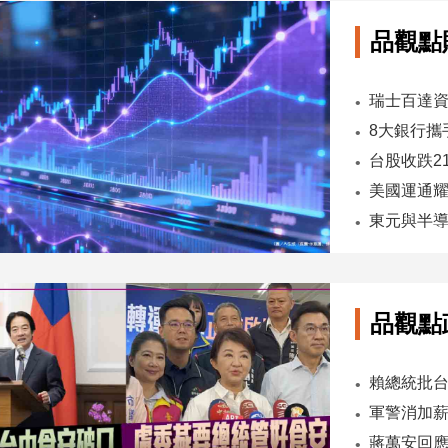
品觀點
台股收跌2
東元與半導
品觀點
軍警消加薪
蔣萬安回