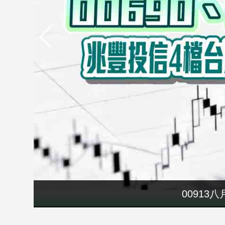
市
房
地
產
品
觀
點
政
治
政
治
焦
點
要再選先說清
00913
品
觀
點