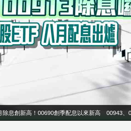
4000萬！吳子嘉秀票據 控鄭永金為鄭朝方2018
八月除息創新高！00690創季配息以來新高 00943、