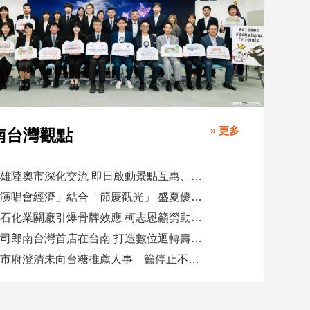
» 更多
南台灣觀點
高雄陸奧市深化交流 即日啟動景點互惠、簽署教育合作MOU
「演唱會經濟」結合「節慶觀光」 盛夏優惠券帶動商圈消費升溫
憂石化業關廠引爆骨牌效應 柯志恩籲勞動部納入僱用安定第十類
壽司郎南台灣首店在台南 打造數位迴轉壽司新體驗
高市府澄清未向台糖推薦人事 籲停止不實影射