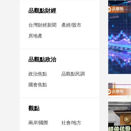
民
調
品觀點財經
國
會
台灣財經新聞
產經/股市
焦
房地產
點
觀
品觀點政治
點
政治焦點
品觀點民調
兩
國會焦點
岸/
國
際
社
觀點
會/
地
兩岸/國際
社會/地方
方