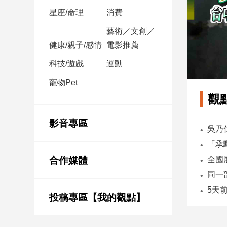
星座/命理
消費
娛
藝術／文創／
樂
健康/親子/感情
電影推薦
娛
科技/遊戲
運動
樂
寵物Pet
星
聞
觀
流
行/
影音專區
時
尚
追
合作媒體
星
投稿專區【我的觀點】
生
活