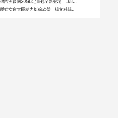
遠傳跨洲多國20GB定量包全新登場 1688元漫遊逾百國家！
竹縣婦女會大團結力挺徐欣瑩 楊文科縣長再喊「一定要讓徐欣瑩當選」