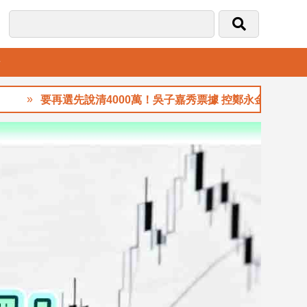
音
要再選先說清4000萬！吳子嘉秀票據 控鄭永金為鄭朝方2018