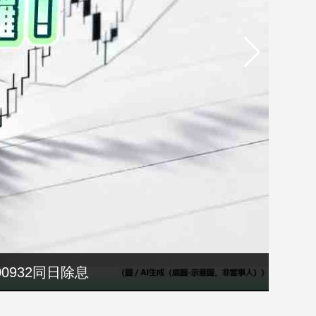
選縣長籌錢至今未還
00932同日除息