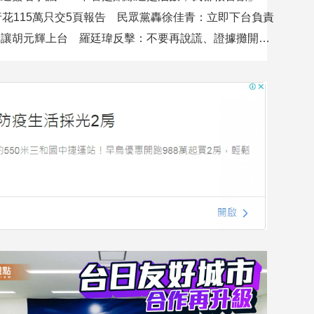
行花115萬只交5頁報告 民眾黨轟徐佳青：立即下台負責
吳沛憶控不讓胡元輝上台 羅廷瑋反擊：不要再說謊、證據攤開會很難看