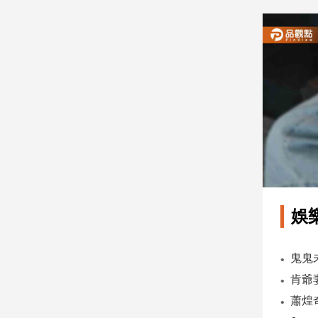
建
築/
室
內
設
計
旅
遊/
美
食
星
座/
命
娛
理
消
費
健
康/
親