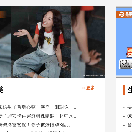
» 更多
樂
鬼鬼未婚生子首曝心聲！淚崩：謝謝你 選擇我當你父母
肯爺妻子碧安卡再穿透明裸體裝！超狂尺度引爆全網熱議
蕭煌奇傳將當爸爸！妻子被爆懷孕3個月 經紀公司回應了