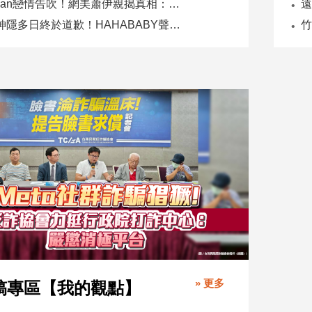
Joeman戀情告吹！網美蕭伊親揭真相：是我提分手、我封鎖他
二伯神隱多日終於道歉！HAHABABY聲明未提抄襲爭議
» 更多
稿專區【我的觀點】