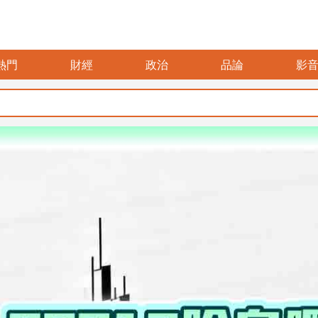
熱門
財經
政治
品論
影