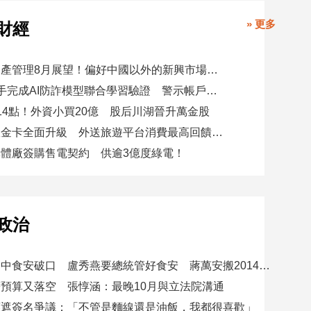
» 更多
財經
瑞士百達資產管理8月展望！偏好中國以外的新興市場 看好這些產業
8大銀行攜手完成AI防詐模型聯合學習驗證 警示帳戶準確度提升2倍
14點！外資小買20億 股后川湖晉升萬金股
美國運通耀金卡全面升級 外送旅遊平台消費最高回饋4400刷卡金！
體廠簽購售電契約 供逾3億度綠電！
政治
賴總統批台中食安破口 盧秀燕要總統管好食安 蔣萬安搬2014「食安即國安」打臉
預算又落空 張惇涵：最晚10月與立法院溝通
應遮簽名爭議：「不管是麵線還是油飯，我都很喜歡」