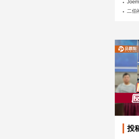
子/
感
情
藝
術
／
文
創
／
電
影
推
薦
科
技/
遊
戲
運
投
動