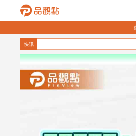
品
觀
點
財
經
台
灣
財
經
新
聞
產
經/
股