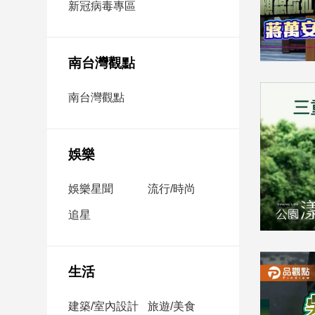
新冠病毒專區
新
冠
病
毒
南台灣觀點
專
區
南台灣觀點
南
台
娛樂
灣
娛樂星聞
流行/時尚
觀
點
追星
南
台
灣
生活
觀
點
建築/室內設計
旅遊/美食