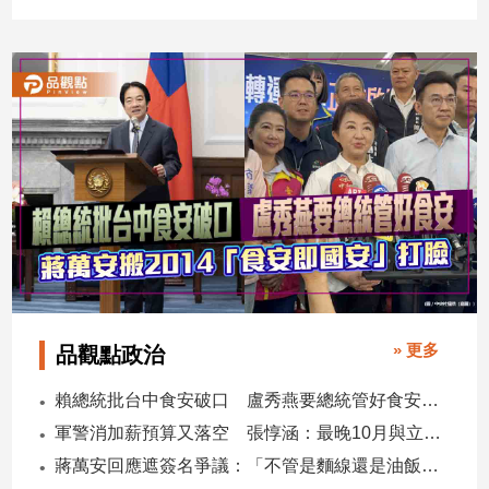
民
調
國
會
焦
點
觀
點
兩
岸/
國
» 更多
品觀點政治
際
社
賴總統批台中食安破口 盧秀燕要總統管好食安 蔣萬安搬2014「食安即國安」打臉
會/
軍警消加薪預算又落空 張惇涵：最晚10月與立法院溝通
地
蔣萬安回應遮簽名爭議：「不管是麵線還是油飯，我都很喜歡」
方