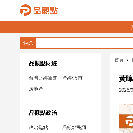
品
觀
點
財
首頁
經
品觀點財經
台
黃暐
台灣財經新聞
產經/股市
灣
財
房地產
2025/0
經
新
聞
品觀點政治
產
經/
政治焦點
品觀點民調
股