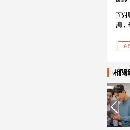
面對
娛
樂
調，
娛
樂
台
星
聞
流
行/
相關
時
尚
追
星
生
活