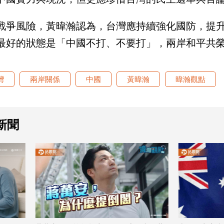
戰爭風險，黃暐瀚認為，台灣應持續強化國防，提
最好的狀態是「中國不打、不要打」，兩岸和平共
灣
兩岸關係
中國
黃暐瀚
暐瀚觀點
新聞