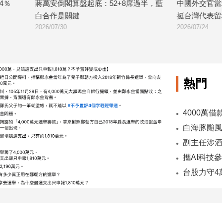
算盤起底：52+8席過半，藍
中國外交官當場施壓遭拒！澳洲工黨
鍵
挺台灣代表留場
2026/07/24
熱門
副主任涉酒
台股力守4