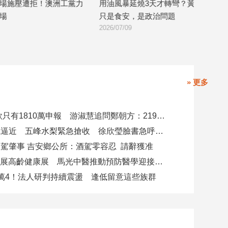
力
用油風暴延燒3天才轉彎？黃暐瀚：這不
中國男跨境預謀
只是食安，是政治問題
台中遇襲 幕後
2026/07/09
2026/07/08
» 更多
4000萬借款只有1810萬申報 游淑慧追問鄭朝方：2190萬差額去哪了
白海豚颱風逼近 五峰水梨緊急搶收 徐欣瑩臉書急呼「搶救五峰水梨」
駕肇事 吉安鄉公所：酒駕零容忍 請辭獲准
攜AI科技參展高齡健康展 馬光中醫推動預防醫學迎接長壽新經濟
萬4！法人研判持續震盪 逢低留意這些族群