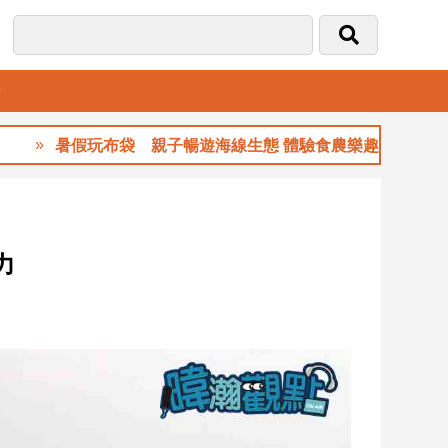
音
暑假玩布袋 親子暢遊海線生態 體驗食農樂趣
力