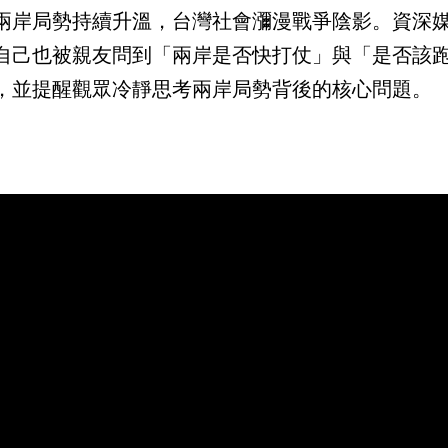
兩岸局勢持續升溫，台灣社會瀰漫戰爭陰影。資深
自己也被親友問到「兩岸是否快打仗」與「是否該
，並提醒觀眾冷靜思考兩岸局勢背後的核心問題。