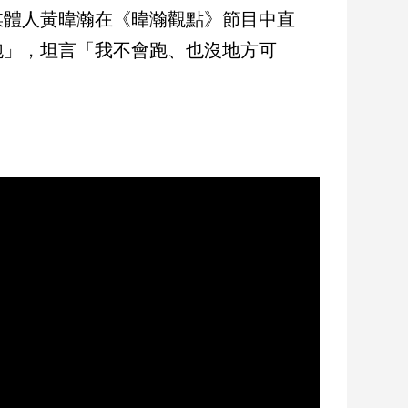
媒體人黃暐瀚在《暐瀚觀點》節目中直
跑」，坦言「我不會跑、也沒地方可