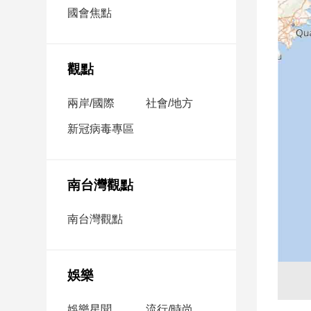
市
國會焦點
房
地
產
觀點
兩岸/國際
社會/地方
品
觀
新冠病毒專區
點
政
治
南台灣觀點
政
南台灣觀點
治
焦
點
娛樂
品
觀
點
娛樂星聞
流行/時尚