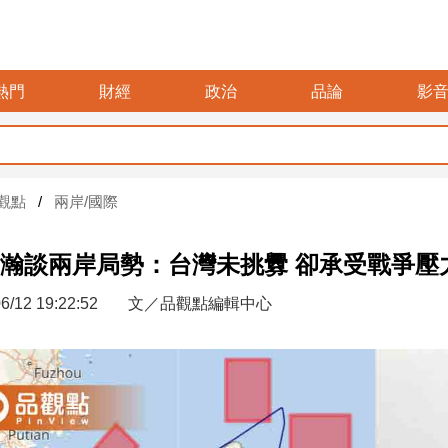
熱門
財經
政治
品論
影
觀點
兩岸/國際
瀚談兩岸局勢：台灣未挑釁 卻承受戰爭壓
6/12 19:22:52
文／品觀點編輯中心