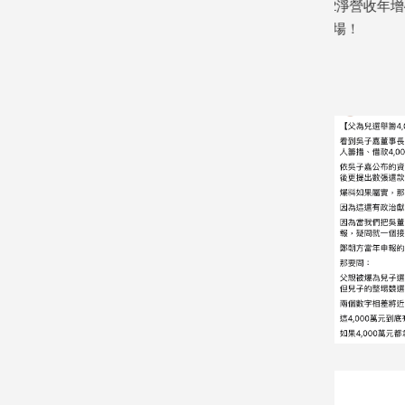
​ 榮獲7金
美商Coupang酷澎Q2淨營收年增4％
蔣萬安倒閣
建
創辦人這樣看台灣市場！
白合作是關
築/
2026/08/05
2026/07/30
室
內
設
計
旅
遊/
美
食
星
座/
命
理
消
費
健
康/
親