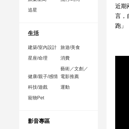
民
近期
調
追星
言，
國
會
跑」
焦
生活
點
建築/室內設計
旅遊/美食
觀
星座/命理
消費
點
藝術／文創／
健康/親子/感情
電影推薦
兩
岸/
科技/遊戲
運動
國
際
寵物Pet
社
會/
地
影音專區
方