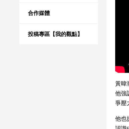
新
冠
合作媒體
病
毒
專
區
投稿專區【我的觀點】
南
台
灣
觀
黃暐
點
他強
南
爭壓
台
灣
觀
他也
點
認識