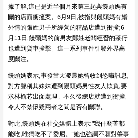
民
據了解,這已是近半個月來第三起與饅頭媽有
調
關的店面衝撞案。6月9日,被指與饅頭媽有婚
國
會
外情的張姓男子所經營的精品店遭到衝撞;6
焦
月11日,饅頭媽的前男友鄭姓老闆經營的茶行
點
也遭到貨車撞擊。這一系列事件引發外界高
度關注。
觀
點
饅頭媽表示,事發當天凌晨她曾收到恐嚇訊息,
兩
對方聲稱其妹妹遭到饅頭媽男性友人欺負,要
岸/
求林榆芯出面處理。不久後總店就遭到衝撞,
國
際
令人不禁懷疑兩者之間是否有關聯。
社
會/
對此,饅頭媽在社交媒體上表示:"我什麼苦都
地
方
能吃,唯獨吃不了委屈。"她也強調不願對肇事