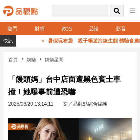
熱門
財經
政治
品論
影音
品
暑假玩布袋 親子暢遊海線生態 體驗食農樂
觀
點
財
首頁
娛樂
娛樂星聞
經
「饅頭媽」台中店面遭黑色賓士車
台
灣
撞！她曝事前遭恐嚇
財
經
2025/06/20 13:14:11
文／品觀點綜合編輯
新
聞
產
經/
股