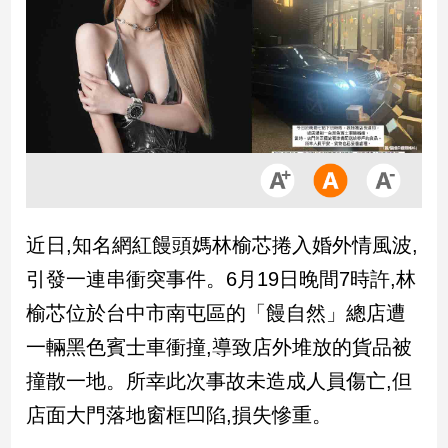
市
房
地
產
品
觀
點
政
近日,知名網紅饅頭媽林榆芯捲入婚外情風波,
治
引發一連串衝突事件。6月19日晚間7時許,林
政
榆芯位於台中市南屯區的「饅自然」總店遭
治
一輛黑色賓士車衝撞,導致店外堆放的貨品被
焦
點
撞散一地。所幸此次事故未造成人員傷亡,但
品
店面大門落地窗框凹陷,損失慘重。
觀
點