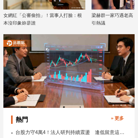
建
築/
女網紅「公審偷拍」！當事人打臉：根
梁赫群一家巧遇老高！
室
本沒印象妳是誰
引熱議
內
2026/07/28
2026/07/28
設
計
旅
遊/
美
食
星
座/
命
理
消
費
» 更多
熱門
健
康/
台股力守4萬4！法人研判持續震盪 逢低留意這些族群
親