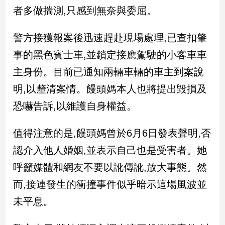
新
者多做揣測,只感到無奈與委屈。
冠
病
警方接獲報案後迅速趕赴現場處理,已查扣肇
毒
專
事的黑色賓士車,並鎖定接應駕駛的小客車車
區
主身份。目前已通知兩輛車輛的車主到案說
明,以釐清案情。饅頭媽本人也將提出毀損及
南
恐嚇告訴,以維護自身權益。
台
灣
值得注意的是,饅頭媽曾於6月6日發表聲明,否
觀
點
認介入他人婚姻,並表示自己也是受害者。她
呼籲媒體和網友不要以訛傳訛,放大事態。然
南
台
而,接連發生的衝撞事件似乎暗示這場風波並
灣
未平息。
觀
點