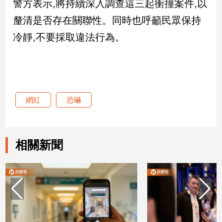
警方表示,將持續深入調查這三起衝撞案件,以
釐清是否存在關聯性。同時也呼籲民眾保持
娛
冷靜,不要採取違法行為。
樂
娛
樂
星
聞
網紅
恐嚇
流
行/
時
尚
相關新聞
追
星
生
活