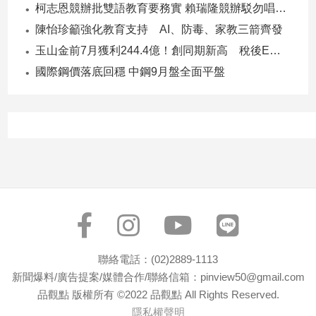
柯志恩競辦批雙語教育要務實 賴瑞隆競辦駁勿唱衰高雄
子/
感
陳怡珍籲強化教育支持 AI、防毒、家教三箭齊發
情
玉山金前7月獲利244.4億！創同期新高 稅後EPS自結1.51元
藝
國際鋼價落底回穩 中鋼9月盤全面平盤
術
／
文
創
／
電
影
推
薦
科
技/
遊
聯絡電話：(02)2889-1113
戲
新聞爆料/廣告提案/媒體合作/聯絡信箱：pinview50@gmail.com
運
品觀點 版權所有 ©2022 品觀點 All Rights Reserved.
動
隱私權聲明