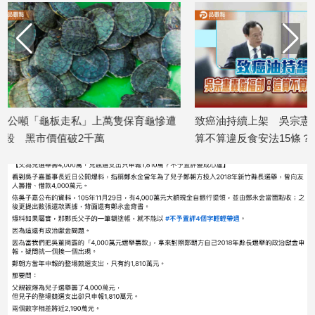
專
區
【我
的
觀
點】
慘遭
致癌油持續上架 吳宗憲轟衛福部：這
50%警示圖文擬
算不算違反食安法15條？
器不是電子煙
2026/07/23
2026/07/14