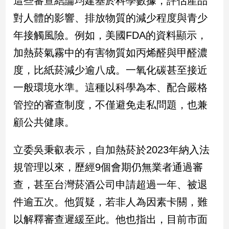
這些審查結論均建基於科學數據，評估產品
新
對人體的影響、排放物質的減少程度與青少
冠
病
年接觸風險。例如，美國FDA的資料顯示，
毒
專
加熱菸氣霧中的有害物質如丙烯醛與甲醛濃
區
度，比紙菸減少逾八成。一氧化碳甚至接近
一般環境水準。這種以科學為本、配合嚴格
南
管控的審查制度，不僅避免走私問題，也兼
台
顧公共健康。
灣
觀
立委吳秉叡表示，自加熱菸於2023年納入法
點
規管理以來，歷經9個會期仍無業者通過審
南
查，甚至台灣菸酒公司申請超過一年、被退
台
灣
件逾五次。他質疑，若非人為因素卡關，難
觀
點
以解釋審查遲緩至此。他也指出，目前市面