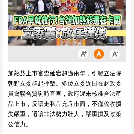
市
房
地
產
品
觀
點
政
加熱菸上市審查延宕超過兩年，引發立法院
治
朝野立委群起抨擊。多位立委近日在財政委
政
員會聯合質詢時直言，政府遲未核准合法產
治
品上市，反讓走私品充斥市面，不僅稅收損
焦
點
失嚴重，還讓非法勢力壯大，嚴重損及政策
品
公信力。
觀
點