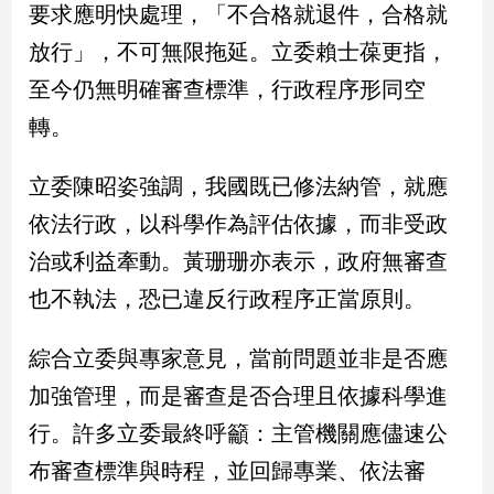
要求應明快處理，「不合格就退件，合格就
子/
感
放行」，不可無限拖延。立委賴士葆更指，
情
至今仍無明確審查標準，行政程序形同空
藝
術
轉。
／
文
立委陳昭姿強調，我國既已修法納管，就應
創
／
依法行政，以科學作為評估依據，而非受政
電
治或利益牽動。黃珊珊亦表示，政府無審查
影
推
也不執法，恐已違反行政程序正當原則。
薦
科
綜合立委與專家意見，當前問題並非是否應
技/
遊
加強管理，而是審查是否合理且依據科學進
戲
行。許多立委最終呼籲：主管機關應儘速公
運
布審查標準與時程，並回歸專業、依法審
動