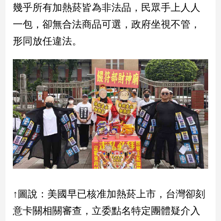
幾乎所有加熱菸皆為非法品，民眾手上人人
一包，卻無合法商品可選，政府坐視不管，
娛
樂
形同放任違法。
娛
樂
星
聞
流
行/
時
尚
追
星
↑圖說：美國早已核准加熱菸上市，台灣卻刻
生
意卡關相關審查，立委點名特定團體疑介入
活