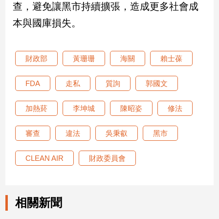
寵
查，避免讓黑市持續擴張，造成更多社會成
物
本與國庫損失。
Pet
財政部
黃珊珊
海關
賴士葆
影
音
FDA
走私
質詢
郭國文
專
區
加熱菸
李坤城
陳昭姿
修法
合
審查
違法
吳秉叡
黑市
作
媒
CLEAN AIR
財政委員會
體
相關新聞
投
稿