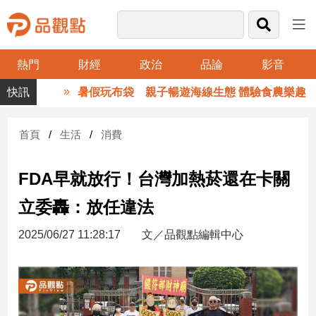
熱門
財經
政治
品論
影音
品
暑假玩布袋 親子暢遊海線生態 體驗食農樂趣
觀
點
財
首頁
生活
消費
經
FDA早就放行！台灣加熱菸還在卡關
台
灣
立委轟：放任違法
財
經
2025/06/27 11:28:17
文／品觀點編輯中心
新
聞
產
經/
股