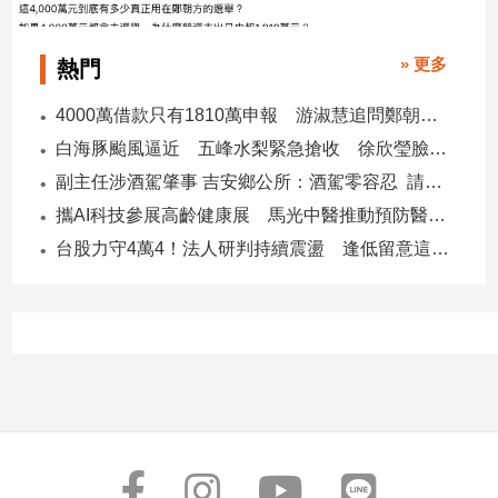
» 更多
熱門
4000萬借款只有1810萬申報 游淑慧追問鄭朝方：2190萬差額去哪了
白海豚颱風逼近 五峰水梨緊急搶收 徐欣瑩臉書急呼「搶救五峰水梨」
副主任涉酒駕肇事 吉安鄉公所：酒駕零容忍 請辭獲准
攜AI科技參展高齡健康展 馬光中醫推動預防醫學迎接長壽新經濟
台股力守4萬4！法人研判持續震盪 逢低留意這些族群