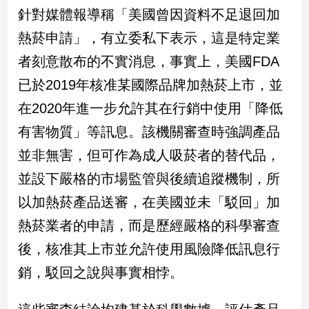
民
針對媒體報導稱「美國曾因資料不足退回加
調
熱菸申請」，有立委私下表示，這是特定業
國
會
者刻意散布的不實消息，事實上，美國FDA
焦
已於2019年核准某國際品牌加熱菸上市，並
點
在2020年進一步允許其在行銷中使用「降低
有害物質」等訊息。該機關審查時強調產品
觀
並非無害，但可作為成人吸菸者的替代品，
點
並設下嚴格的市場監管與後續追蹤機制，所
兩
以加熱菸產品送審，在美國並未「駁回」加
岸/
國
熱菸業者的申請，而是歷經嚴格的科學審查
際
後，核准其上市並允許使用風險降低訊息行
社
會/
銷，駁回之說與事實相悖。
地
方