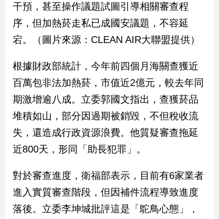
干預，甚至操作議題試圖引導相關審查程
建
序，但加熱菸走私已成國安議題，不容延
築/
室
宕。（圖片來源：CLEAN AIR大聯盟提供）
內
設
計
根據財政部統計，今年前四個月海關查獲近
旅
百萬包非法加熱菸，市值近2億元，較去年同
遊/
期激增逾八成。立委郭國文指出，查獲菸品
美
食
堆積如山，部分因過期被銷毀，不但稅收流
星
失，還造成行政資源浪費。他質疑審查拖延
座/
命
近800天，形同「助長犯罪」。
理
消
對於審查進度，衛福部表示，目前有6家業者
費
進入實質審查階段，但因補件流程導致進度
健
康/
落後。立委李坤城批評這是「鴕鳥心態」，
親