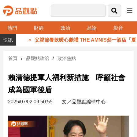
熱門
財經
政治
品論
影音
品
父親節餐飲暖心獻禮 THE AMNIS然一酒店「夏
觀
點
財
首頁
品觀點政治
政治焦點
經
賴清德提軍人福利新措施 呼籲社會
台
灣
成為國軍後盾
財
經
2025/07/02 09:50:55
文／品觀點編輯中心
新
聞
產
經/
股