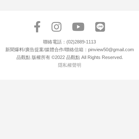
子/
感
情
藝
術
／
聯絡電話：(02)2889-1113
文
新聞爆料/廣告提案/媒體合作/聯絡信箱：pinview50@gmail.com
創
品觀點 版權所有 ©2022 品觀點 All Rights Reserved.
／
隱私權聲明
電
影
推
薦
科
技/
遊
戲
運
動