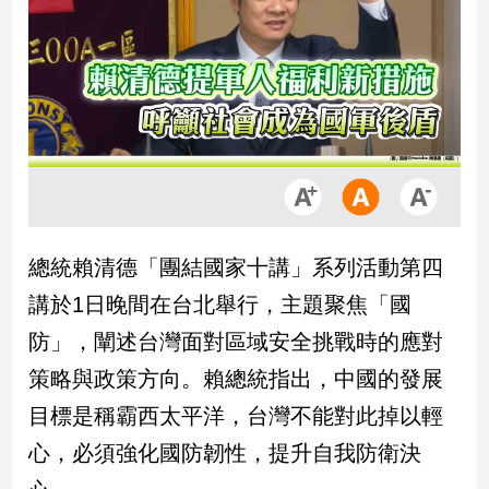
市
房
地
產
品
觀
點
政
總統賴清德「團結國家十講」系列活動第四
治
講於1日晚間在台北舉行，主題聚焦「國
政
防」，闡述台灣面對區域安全挑戰時的應對
治
策略與政策方向。賴總統指出，中國的發展
焦
點
目標是稱霸西太平洋，台灣不能對此掉以輕
品
心，必須強化國防韌性，提升自我防衛決
觀
點