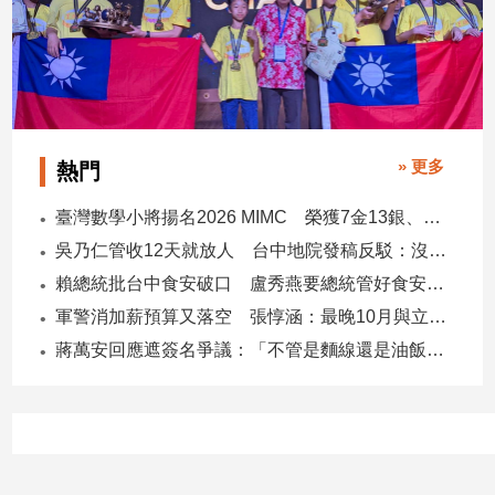
建
築/
室
內
設
計
» 更多
熱門
旅
遊/
臺灣數學小將揚名2026 MIMC​ 榮獲7金13銀、13銅1佳作
美
食
吳乃仁管收12天就放人 台中地院發稿反駁：沒有司法雙標
賴總統批台中食安破口 盧秀燕要總統管好食安 蔣萬安搬2014「食安即國安」打臉
星
座/
軍警消加薪預算又落空 張惇涵：最晚10月與立法院溝通
命
蔣萬安回應遮簽名爭議：「不管是麵線還是油飯，我都很喜歡」
理
消
費
健
康/
親