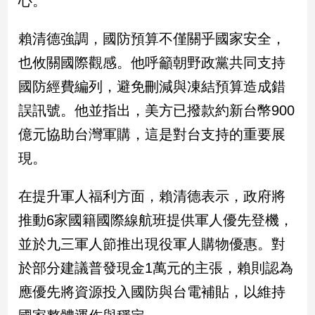
心。
民
調
賴清德強調，國防預算不僅關乎國家安全，
國
會
也攸關國際觀感。他呼籲朝野政黨共同支持
焦
國防經費編列，避免刪減與凍結預算造成錯
點
誤訊號。他並指出，美方已撥款約新台幣900
億元協助台灣軍購，這是對台支持的重要展
觀
現。
點
兩
在提升軍人福利方面，賴清德表示，政府將
岸/
推動6家國籍國際線航班提供軍人優先登機，
國
際
並於九三軍人節推出現役軍人購物優惠。對
社
於部分建議普發現金1萬元的主張，賴則認為
會/
地
應優先將資源投入國防與台電補貼，以維持
方