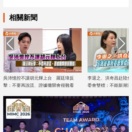
娛
相關新聞
樂
娛
樂
星
聞
流
行/
時
上台 羅廷瑋反
李退之、洪奇昌赴陸免查？王鴻薇轟陸
林
尚
據攤開會很難看
委會雙標：不能新潮流說了算
料
追
2026/08/05
202
星
生
活