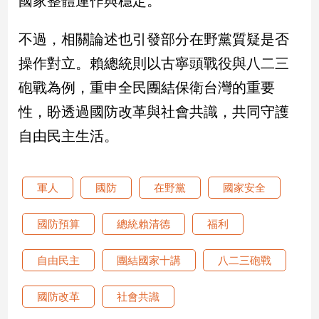
國家整體運作與穩定。
新
冠
不過，相關論述也引發部分在野黨質疑是否
病
毒
操作對立。賴總統則以古寧頭戰役與八二三
專
區
砲戰為例，重申全民團結保衛台灣的重要
性，盼透過國防改革與社會共識，共同守護
自由民主生活。
南
台
灣
軍人
國防
在野黨
國家安全
觀
點
國防預算
總統賴清德
福利
南
台
自由民主
團結國家十講
八二三砲戰
灣
觀
國防改革
社會共識
點