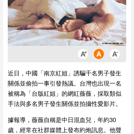
市
房
地
產
品
觀
點
政
近日，中國「南京紅姐」誘騙千名男子發生
治
關係並偷拍一事引發熱議。台灣也出現一名
政
被稱為「台版紅姐」的網紅薇薇，採取類似
治
手法與多名男子發生關係並拍攝性愛影片。
焦
點
品
據報導，薇薇自稱是中日混血兒，年約30
觀
歲，經常在社群媒體上發布約炮訊息。他聲
點