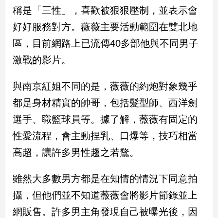
民
稱是「三性」，喜歡被狠狠壓制，並表示會
調
好好服務對方。薇薇主要活動範圍在雙北地
國
會
區，目前網路上已流傳40多部他與不同男子
焦
激戰的影片。
點
與南京紅姐不同的是，薇薇的約炮對象幾乎
觀
都是身材精實的帥哥，包括髮型師、西洋劍
點
選手、職籃球員等。據了解，薇薇有固定的
兩
性愛流程，會主動捏乳、口爆等，技巧相當
岸/
高超，讓許多男性趨之若鶩。
國
際
雖然大多數男方都是在知情的情況下同意拍
社
會/
攝，但他們並不知道薇薇會將影片節錄並上
地
方
網販售。許多男主角發現自己被曝光後，因