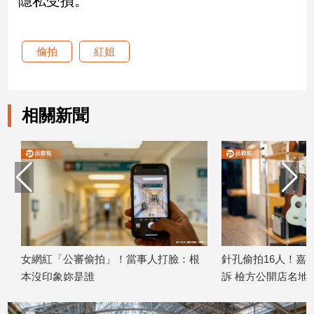
隱私受損。
娛
偷拍
紅姐
樂
娛
樂
相關新聞
星
聞
流
行/
時
尚
追
星
女網紅「公審偷拍」！當事人打臉：根
針孔偷拍16人！嘉義
本沒印象妳是誰
訴 檢方公開店名地址
生
2026/07/28
2026/07/21
活