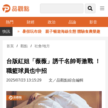
熱門
財經
政治
品論
影音
品
暑假玩布袋 親子暢遊海線生態 體驗食農樂趣
觀
點
財
首頁
觀點
社會/地方
經
台版紅姐「薇薇」誘千名帥哥激戰 ！
台
灣
職籃球員也中招
財
經
2025/07/23 13:15:29
文／品觀點綜合編輯
新
聞
產
經/
股