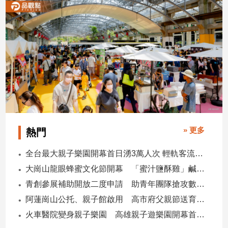
建
築/
室
內
設
計
旅
遊/
美
食
» 更多
星
熱門
座/
命
全台最大親子樂園開幕首日湧3萬人次 輕軌客流增20倍
理
大崗山龍眼蜂蜜文化節開幕 「蜜汁鹽酥雞」鹹甜跨界搶話題
消
青創參展補助開放二度申請 助青年團隊搶攻數位轉型商機
費
阿蓮崗山公托、親子館啟用 高市府父親節送育兒暖禮
健
火車醫院變身親子樂園 高雄親子遊樂園開幕首日爆棚
康/
親