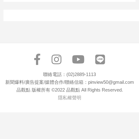
子/
感
情
藝
術
／
文
創
／
電
影
聯絡電話：(02)2889-1113
推
新聞爆料/廣告提案/媒體合作/聯絡信箱：pinview50@gmail.com
薦
品觀點 版權所有 ©2022 品觀點 All Rights Reserved.
科
隱私權聲明
技/
遊
戲
運
動