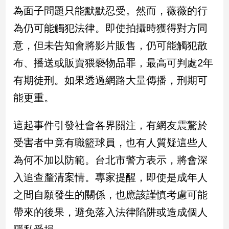
新
為面子問題只能默默忍受。然而，薇薇的行
冠
為仍可能觸犯法律。即使拍攝時獲得對方同
病
毒
意，但未告知會將影片販售，仍可能觸犯散
專
區
布、播送或販賣猥褻物品罪，最高可判處2年
有期徒刑。如果透過網路大量傳播，刑期可
能更重。
南
台
這起事件引發社會各界關注，有網友震驚於
灣
觀
受害者中竟有職籃球員，也有人質疑這些人
點
為何不加以防範。台北市警方表示，將會深
南
入追查釐清案情。專家提醒，即使是成年人
台
之間自願發生的關係，也應該謹慎考慮可能
灣
觀
帶來的後果，避免落入法律陷阱或造成個人
點