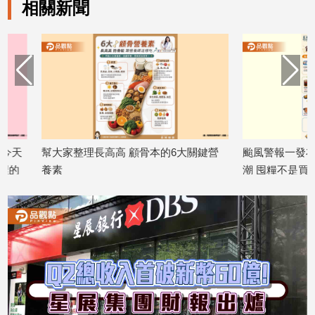
相關新聞
娛
樂
娛
樂
星
聞
流
幫大家整理長高高 顧骨本的6大關鍵營
颱風警報一發布賣場
行/
養素
潮 囤糧不是買越多越
時
2026/07/13
得聰明
尚
2026/07/09
追
星
生
活