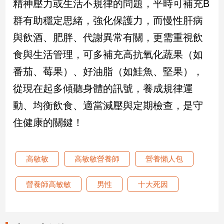
精神壓力或生活不規律的問題，平時可補充B
新
冠
群有助穩定思緒，強化保護力，而慢性肝病
病
與飲酒、肥胖、代謝異常有關，更需重視飲
毒
專
食與生活管理，可多補充高抗氧化蔬果（如
區
番茄、莓果）、好油脂（如鮭魚、堅果），
從現在起多傾聽身體的訊號，養成規律運
南
動、均衡飲食、適當減壓與定期檢查，是守
台
住健康的關鍵！
灣
觀
點
高敏敏
高敏敏營養師
營養懶人包
南
台
營養師高敏敏
男性
十大死因
灣
觀
點