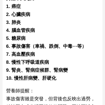
民
1. 癌症
調
2. 心臟疾病
國
會
3. 肺炎
焦
4. 腦血管疾病
點
5. 糖尿病
6. 事故傷害（車禍、跌倒、中毒⋯等）
觀
點
7. 高血壓疾病
8. 慢性下呼吸道疾病
兩
岸/
9. 腎炎、腎病症候群、腎病變
國
10. 慢性肝病變、肝硬化
際
社
營養師提醒：
會/
地
事故傷害雖是突發，但背後也反映出過勞，
方