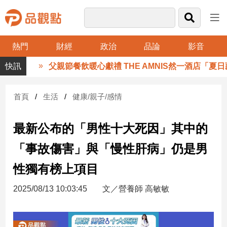
熱門
財經
政治
品論
影音
品
父親節餐飲暖心獻禮 THE AMNIS然一酒店「夏日
觀
點
財
首頁
生活
健康/親子/感情
經
最新公布的「男性十大死因」其中的
台
灣
「事故傷害」與「慢性肝病」仍是男
財
經
性獨有榜上項目
新
聞
2025/08/13 10:03:45
文／營養師 高敏敏
產
經/
股