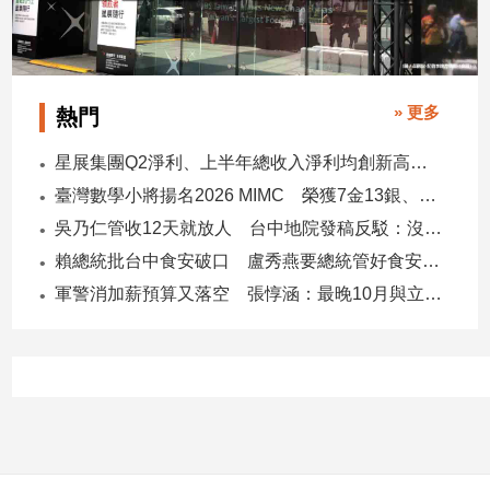
建
築/
室
內
» 更多
熱門
設
計
星展集團Q2淨利、上半年總收入淨利均創新高 股東權益報酬率17.5%
旅
臺灣數學小將揚名2026 MIMC​ 榮獲7金13銀、13銅1佳作
遊/
美
吳乃仁管收12天就放人 台中地院發稿反駁：沒有司法雙標
食
賴總統批台中食安破口 盧秀燕要總統管好食安 蔣萬安搬2014「食安即國安」打臉
星
軍警消加薪預算又落空 張惇涵：最晚10月與立法院溝通
座/
命
理
消
費
健
康/
親