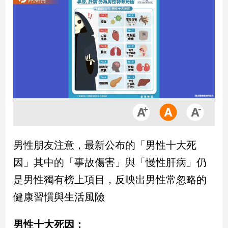
市
房
地
產
品
觀
點
政
治
男性朋友注意，最新公布的「男性十大死
政
因」其中的「事故傷害」與「慢性肝病」仍
治
焦
是男性獨有榜上項目，反映出男性常忽略的
點
健康習慣與生活風險
品
觀
男性十大死因：
點