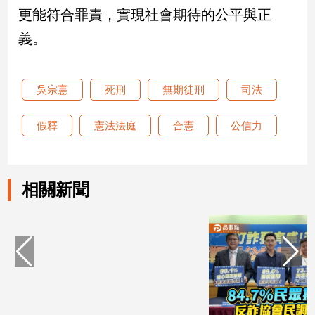
更能符合罪責，實現社會期待的公平與正
娛
義。
樂
娛
吳宗憲
死刑
無期徒刑
司法
樂
星
假釋
憲法法庭
合憲
公信力
聞
流
行/
時
相關新聞
尚
追
星
生
活