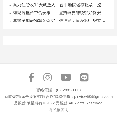
子/
吳乃仁管收12天就放人 台中地院發稿反駁：沒有司法雙標
感
賴總統批台中食安破口 盧秀燕要總統管好食安 蔣萬安搬2014「食安即國安」打臉
情
軍警消加薪預算又落空 張惇涵：最晚10月與立法院溝通
藝
術
／
文
創
／
電
影
推
薦
科
技/
聯絡電話：(02)2889-1113
遊
新聞爆料/廣告提案/媒體合作/聯絡信箱：pinview50@gmail.com
戲
品觀點 版權所有 ©2022 品觀點 All Rights Reserved.
運
隱私權聲明
動