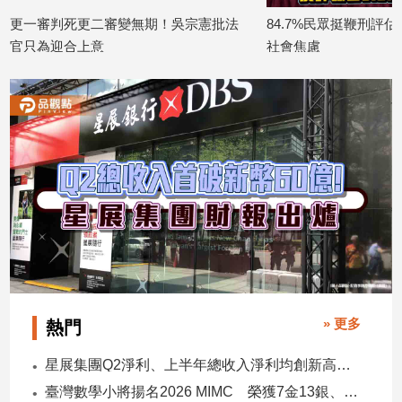
更一審判死更二審變無期！吳宗憲批法
84.7%民眾挺鞭刑評
建
築/
官只為迎合上意
社會焦慮
室
2026/07/06
2026/07/02
內
設
計
旅
遊/
美
食
星
座/
命
理
消
» 更多
熱門
費
健
星展集團Q2淨利、上半年總收入淨利均創新高 股東權益報酬率17.5%
康/
臺灣數學小將揚名2026 MIMC​ 榮獲7金13銀、13銅1佳作
親