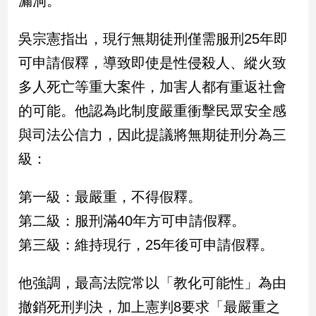
漏洞。
民
調
吳宗憲指出，現行無期徒刑僅需服刑25年即
國
會
可申請假釋，導致即使是性侵殺人、縱火致
焦
多人死亡等重大案件，加害人都有重返社會
點
的可能。他認為此制度嚴重衝擊民眾安全感
與司法公信力，因此提議將無期徒刑分為三
觀
級：
點
兩
第一級：最嚴重，不得假釋。
岸/
第二級：服刑滿40年方可申請假釋。
國
際
第三級：維持現行，25年後可申請假釋。
社
會/
他強調，最高法院常以「教化可能性」為由
地
方
撤銷死刑判決，加上憲判8要求「最嚴重之