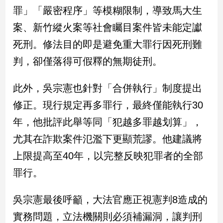
新
罪」「嚴密程序」等模糊限制，導致馬大生
冠
案、新竹縱火案等社會矚目案件皆未能定讞
病
毒
死刑。修法目的即是避免重大罪行因死刑難
專
區
判，卻僅落得可假釋的無期徒刑。
此外，吳宗憲也針對「合併執行」制度提出
南
修正。現行規定再多罪行，最終僅能執行30
台
年，他批評此舉等同「犯越多罪越划算」，
灣
觀
尤其在詐欺案件氾濫下更顯荒謬。他建議將
點
上限提高至40年，以完整反映犯罪者的全部
南
罪行。
台
灣
吳宗憲最後呼籲，大法官應正視憲判8造成的
觀
點
實務問題，立法機關則必須補漏洞，讓判刑