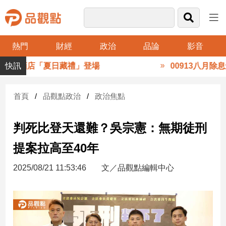
熱門
財經
政治
品論
影音
品
S然一酒店「夏日藏禮」登場
00913八月除息創
觀
點
財
首頁
品觀點政治
政治焦點
經
判死比登天還難？吳宗憲：無期徒刑
台
灣
提案拉高至40年
財
經
2025/08/21 11:53:46
文／品觀點編輯中心
新
聞
產
經/
股