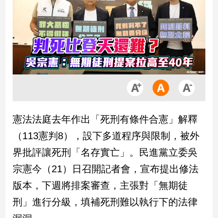
市
房
地
產
品
觀
點
政
憲法法庭去年作出「死刑有條件合憲」解釋
治
（113憲判8），設下多道程序與限制，被外
政
界批評讓死刑「名存實亡」。民進黨立委吳
治
宗憲今（21）日召開記者會，宣布提出修法
焦
點
版本，下週將排案審查，主張對「無期徒
品
刑」進行分級，填補死刑難以執行下的法律
觀
點