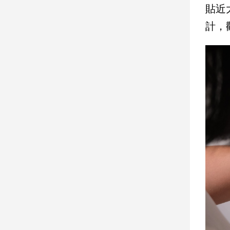
貼近
子/
感
計，
情
藝
術
／
文
創
／
電
影
推
薦
科
技/
遊
戲
運
動