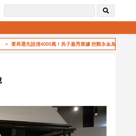
音
說清4000萬！吳子嘉秀票據 控鄭永金為鄭朝方2018選縣長籌錢
憶