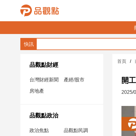
品
觀
點
財
首頁
經
品觀點財經
台
開工
台灣財經新聞
產經/股市
灣
財
房地產
2025/0
經
新
聞
品觀點政治
產
經/
政治焦點
品觀點民調
股