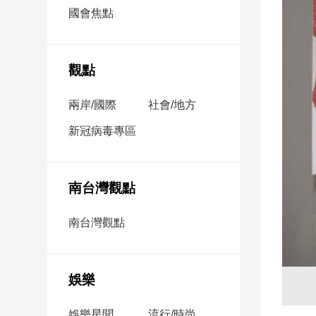
市
國會焦點
房
地
產
觀點
兩岸/國際
社會/地方
品
觀
新冠病毒專區
點
政
治
南台灣觀點
政
南台灣觀點
治
焦
點
娛樂
品
觀
點
娛樂星聞
流行/時尚