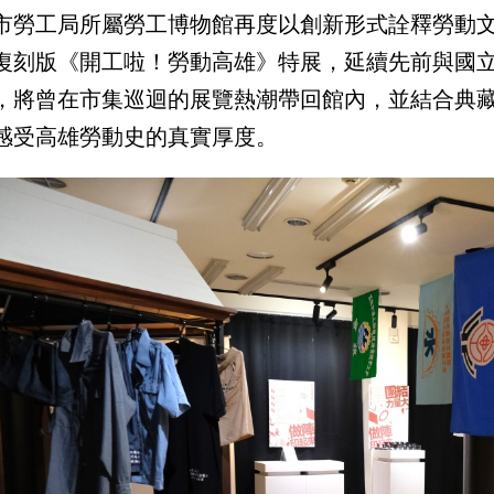
市勞工局所屬勞工博物館再度以創新形式詮釋勞動文
復刻版《開工啦！勞動高雄》特展，延續先前與國立
，將曾在市集巡迴的展覽熱潮帶回館內，並結合典
感受高雄勞動史的真實厚度。