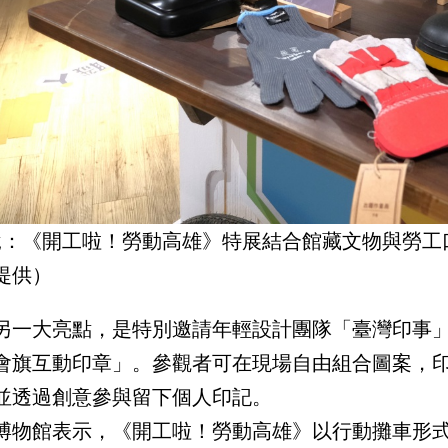
說：《開工啦！勞動高雄》特展結合館藏文物與勞工
提供）
另一大亮點，是特別邀請年輕設計團隊「臺灣印事
會旗互動印章」。參觀者可在現場自由組合圖案，
並透過創意參與留下個人印記。
博物館表示，《開工啦！勞動高雄》以行動攤車形