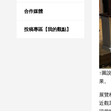
新
冠
合作媒體
病
毒
專
區
投稿專區【我的觀點】
南
台
灣
觀
↑圖
點
果。
南
台
展覽
灣
觀
近觀
點