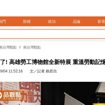
熱門
財經
政治
品論
影
要再選先
南台灣觀點
南台灣觀點
了! 高雄勞工博物館全新特展 重溫勞動記
9/04 11:52:16
文／記者 賴君欣