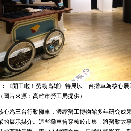
說：《開工啦！勞動高雄》特展以三台攤車為核心展
（圖片來源：高雄市勞工局提供）
核心為三台行動攤車，濃縮勞工博物館多年研究成
眾的展示媒介。這些攤車曾穿梭於市集，將勞動故