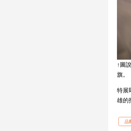
寵
物
Pet
影
音
專
區
↑圖
旗。
合
作
特展
媒
雄的
體
投
品
稿