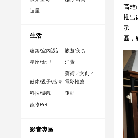
民
高雄
調
追星
推出
國
會
示」
焦
生活
區，
點
建築/室內設計
旅遊/美食
觀
星座/命理
消費
點
藝術／文創／
健康/親子/感情
電影推薦
兩
岸/
科技/遊戲
運動
國
際
寵物Pet
社
會/
地
影音專區
方