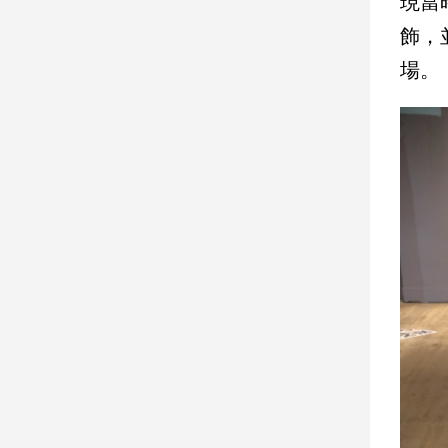
現當
飾，
娛
場。
樂
娛
樂
星
聞
流
行/
時
尚
追
星
生
活