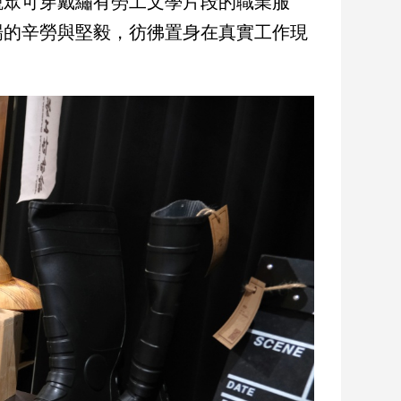
觀眾可穿戴繡有勞工文學片段的職業服
場的辛勞與堅毅，彷彿置身在真實工作現