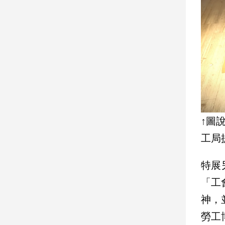
建
築/
室
內
設
計
旅
遊/
美
食
↑圖
星
工局
座/
命
理
特展
消
「工
費
神，
健
康/
勞工
親