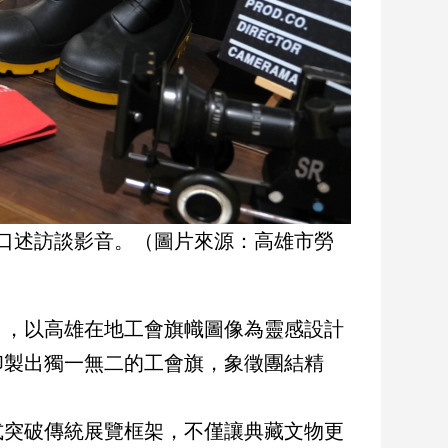
口述訪談影音。（圖片來源：高雄市勞
」，以高雄在地工會旗幟圖像為靈感設計
印製出獨一無二的工會旗，象徵團結精
式突破傳統展覽框架，不僅讓典藏文物更