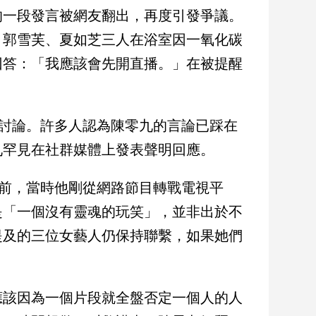
的一段發言被網友翻出，再度引發爭議。
、郭雪芙、夏如芝三人在浴室因一氧化碳
回答：「我應該會先開直播。」在被提醒
熱烈討論。許多人認為陳零九的言論已踩在
九罕見在社群媒體上發表聲明回應。
年前，當時他剛從網路節目轉戰電視平
是「一個沒有靈魂的玩笑」，並非出於不
提及的三位女藝人仍保持聯繫，如果她們
應該因為一個片段就全盤否定一個人的人