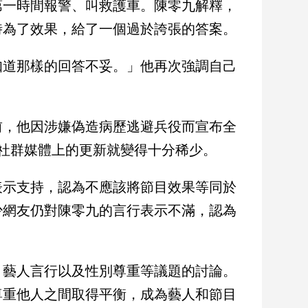
第一時間報警、叫救護車。陳零九解釋，
時為了效果，給了一個過於誇張的答案。
知道那樣的回答不妥。」他再次強調自己
前，他因涉嫌偽造病歷逃避兵役而宣布全
社群媒體上的更新就變得十分稀少。
表示支持，認為不應該將節目效果等同於
少網友仍對陳零九的言行表示不滿，認為
、藝人言行以及性別尊重等議題的討論。
尊重他人之間取得平衡，成為藝人和節目