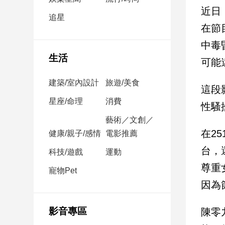
民
近日
調
追星
在節
國
會
中毒
焦
生活
可能
點
建築/室內設計
旅遊/美食
這段
觀
星座/命理
消費
性騷
點
藝術／文創／
在2
健康/親子/感情
電影推薦
兩
岸/
台，
科技/遊戲
運動
國
尊重
際
寵物Pet
因為
社
會/
地
影音專區
陳零
方