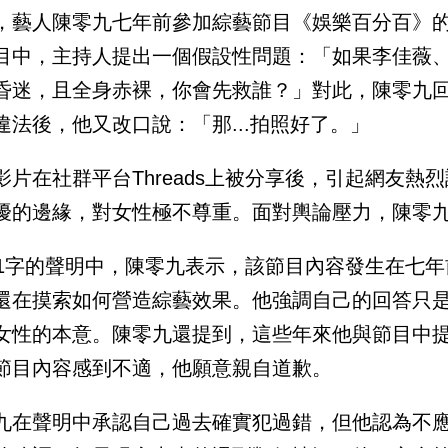
，藝人陳零九七年前參加綜藝節目《娛樂百分百》
目中，主持人提出一個假設性問題：「如果李佳薇
昏迷，且全身赤裸，你會先救誰？」對此，陳零九
違法後，他又改口說：「那...拍照好了。」
影片在社群平台Threads上被分享後，引起網友
擾的邊緣，對女性極不尊重。面對輿論壓力，陳零
51字的聲明中，陳零九表示，該節目內容發生在七
還在摸索如何營造綜藝效果。他強調自己的回答只
女性的本意。陳零九還提到，這些年來他與節目中
節目內容感到不適，他願意親自道歉。
九在聲明中承認自己過去確實犯過錯，但他認為不