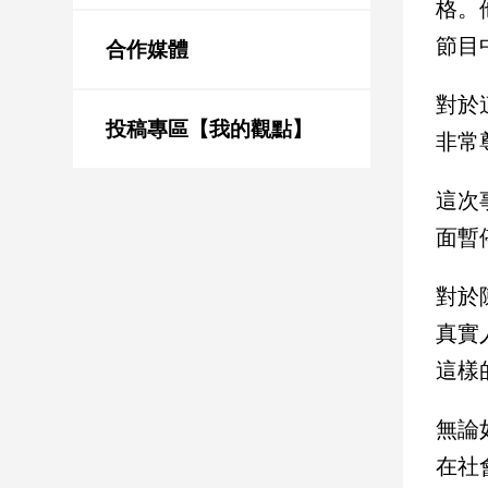
格。
新
冠
節目
合作媒體
病
毒
對於
專
區
投稿專區【我的觀點】
非常
這次
南
面暫
台
灣
觀
對於
點
真實
這樣
南
台
灣
無論
觀
點
在社