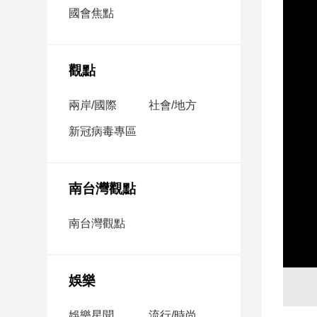
市
國會焦點
房
地
產
觀點
兩岸/國際
社會/地方
品
觀
新冠病毒專區
點
政
治
南台灣觀點
政
南台灣觀點
治
焦
點
娛樂
品
觀
點
娛樂星聞
流行/時尚