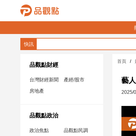
品
觀
點
財
首頁
經
品觀點財經
台
藝人
台灣財經新聞
產經/股市
灣
財
房地產
2025/0
經
新
聞
品觀點政治
產
經/
政治焦點
品觀點民調
股