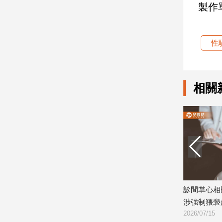
製作
娛
樂
性
娛
樂
星
相關
聞
流
行/
時
尚
追
星
車界女神李冠儀遭性騷！忍7年怒揭職場
診間掌心相貼、額頭
生
霸凌黑幕
涉強制猥褻起訴
活
2026/07/30
2026/07/15