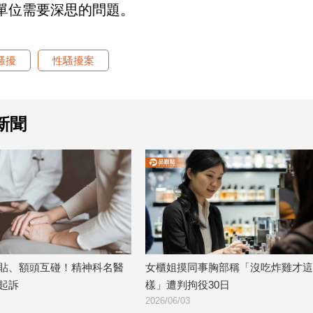
單位需要深思的問題。
騷擾
性騷擾案
新聞
互碰！精神科名醫
女櫃姐摸同事胸部稱「沒吃炸雞才這
高
樣」遭判拘役30日
嗆
2026/06/03
20