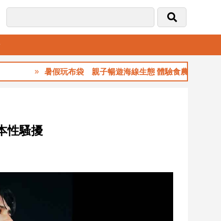
音
暑假玩布袋 親子暢遊海線生態 體驗食農樂趣
本性騷擾