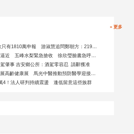
» 更多
4000萬借款只有1810萬申報 游淑慧追問鄭朝方：2190萬差額去哪了
白海豚颱風逼近 五峰水梨緊急搶收 徐欣瑩臉書急呼「搶救五峰水梨」
駕肇事 吉安鄉公所：酒駕零容忍 請辭獲准
攜AI科技參展高齡健康展 馬光中醫推動預防醫學迎接長壽新經濟
萬4！法人研判持續震盪 逢低留意這些族群