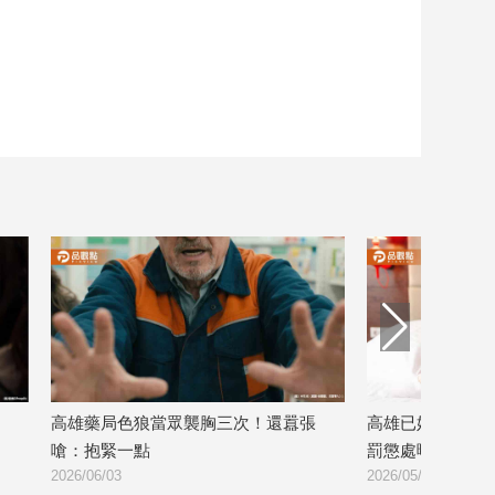
雄藥局色狼當眾襲胸三次！還囂張
高雄已婚警官誘女警開房
：抱緊一點
罰懲處曝光
26/06/03
2026/05/22