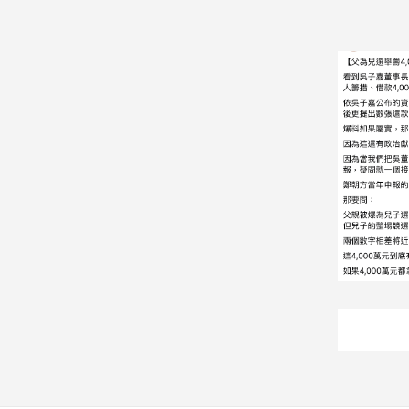
建
築/
室
內
設
計
旅
遊/
美
食
星
座/
命
理
消
費
健
康/
親