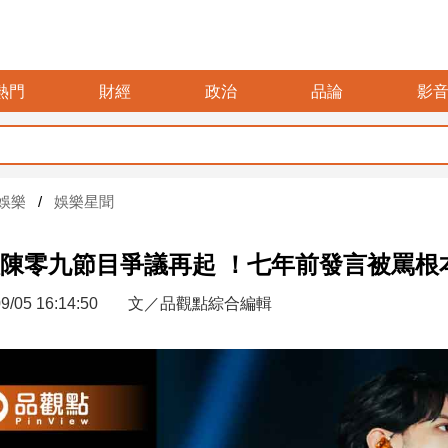
熱門
財經
政治
品論
影
娛樂
娛樂星聞
陳零九節目爭議再起 ！七年前發言被罵根
9/05 16:14:50
文／品觀點綜合編輯