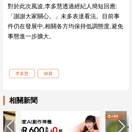
對於此次風波,李多慧透過經紀人簡短回應:
娛
「謝謝大家關心。」未多表達看法。目前事
樂
件仍在發展中,相關各方均保持低調態度,避免
事態進一步擴大。
娛
樂
星
聞
流
行/
李多慧
林襄
時
尚
追
星
相關新聞
生
活