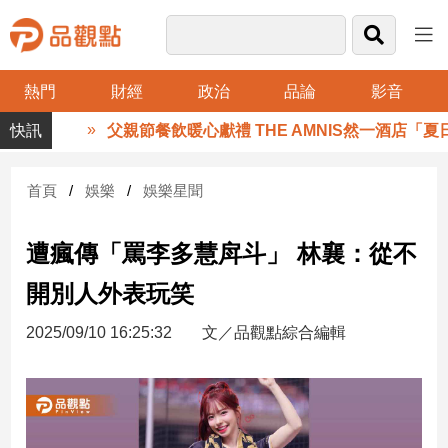
熱門
財經
政治
品論
影音
品
父親節餐飲暖心獻禮 THE AMNIS然一酒店「夏日
觀
點
財
首頁
娛樂
娛樂星聞
經
遭瘋傳「罵李多慧戽斗」 林襄：從不
台
灣
開別人外表玩笑
財
經
2025/09/10 16:25:32
文／品觀點綜合編輯
新
聞
產
經/
股