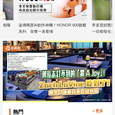
建
築/
室
內
遠傳獨賣AI創作神機！HONOR 600旗艦
李多慧頻繁就醫引擔
設
系列 資費一表看懂
一切都發生太快了
計
2026/07/07
2026/06/17
旅
遊/
美
食
星
座/
命
理
消
費
健
康/
» 更多
熱門
親