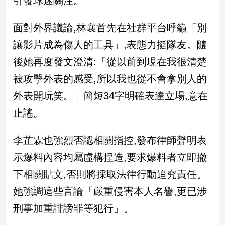
引發球迷關注。
民
調
面對外界議論,林襄首先在社群平台呼籲「別
國
會
讓影片成為傷人的工具」,表態力挺隊友。隨
焦
後她再度發文澄清:「從以前到現在我很清楚
點
被攻擊外表的感受,所以我也從不會拿別人的
外表開玩笑。」簡短34字明確表達立場,意在
觀
止謠。
點
兩
李芷霖也強烈否認相關指控,發布律師聲明表
岸/
示爆料內容均屬虛構捏造,要求爆料者立即撤
國
際
下相關貼文,否則將採取法律行動追究責任。
社
她強調這些言論「嚴重侵害本人名譽,更已涉
會/
地
刑事加重誹謗罪等犯行」。
方