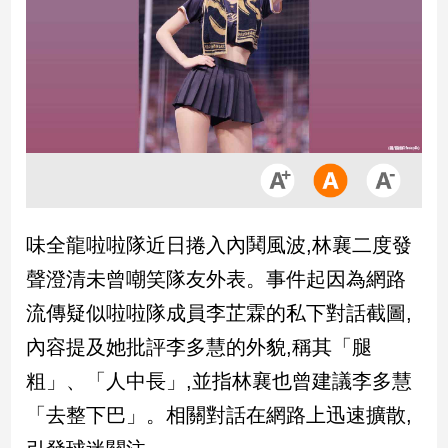
市
房
地
產
品
觀
點
政
味全龍啦啦隊近日捲入內鬨風波,林襄二度發
治
聲澄清未曾嘲笑隊友外表。事件起因為網路
政
流傳疑似啦啦隊成員李芷霖的私下對話截圖,
治
內容提及她批評李多慧的外貌,稱其「腿
焦
點
粗」、「人中長」,並指林襄也曾建議李多慧
品
「去整下巴」。相關對話在網路上迅速擴散,
觀
點