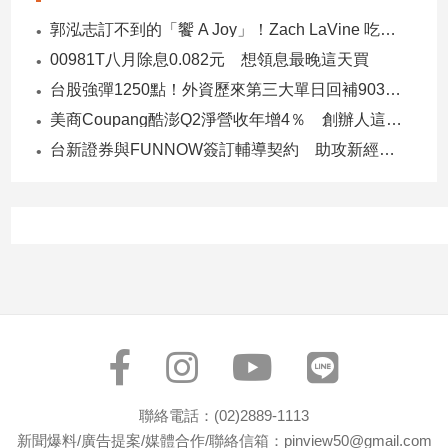
子/
郭泓志訂不到的「饗 A Joy」！Zach LaVine 吃到了！ 網笑：運動員來吃超划算
感
00981T八月除息0.082元 想領息最晚這天買
情
台股強彈1250點！外資歷來第三大單日回補903億 ETF反彈
藝
術
美商Coupang酷澎Q2淨營收年增4％ 創辦人這樣看台灣市場！
／
台新證券與FUNNOW簽訂輔導契約 助攻新經濟企業上市櫃
文
創
／
電
影
推
薦
科
技/
遊
戲
運
聯絡電話：(02)2889-1113
動
新聞爆料/廣告提案/媒體合作/聯絡信箱：pinview50@gmail.com