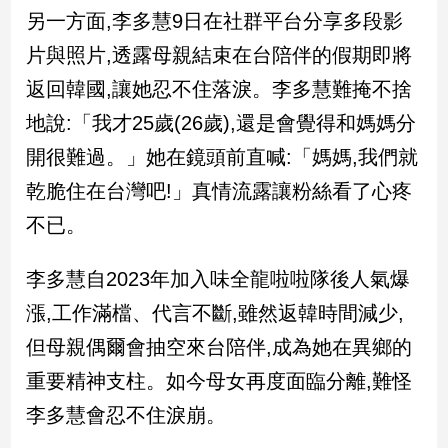
新
另一方面,李多慧9日在社群平台分享多段影
冠
片與照片,透露母親結束在台陪伴的假期即將
病
毒
返回韓國,讓她忍不住落淚。李多慧難掩不捨
專
區
地說:「我才25歲(26歲),還是會覺得和媽媽分
開很難過。」她在鏡頭前直喊:「媽媽,我們就
乾脆住在台灣吧!」真情流露讓粉絲看了心疼
南
台
不已。
灣
觀
李多慧自2023年加入味全龍啦啦隊後人氣爆
點
漲,工作滿檔、代言不斷,雖然返韓時間減少,
南
但母親偶爾會抽空來台陪伴,成為她在異鄉的
台
重要精神支柱。如今母女再度面臨分離,難怪
灣
觀
李多慧會忍不住淚崩。
點