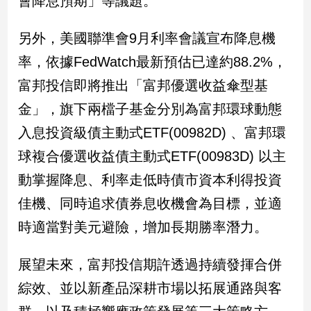
會降息預期」等議題。
娛
另外，美國聯準會9月利率會議宣布降息機
樂
率，依據FedWatch最新預估已達約88.2%，
富邦投信即將推出「富邦優選收益傘型基
娛
樂
金」，旗下兩檔子基金分別為富邦環球動態
星
聞
入息投資級債主動式ETF(00982D) 、富邦環
流
球複合優選收益債主動式ETF(00983D) 以主
行/
動掌握降息、利率走低時債市資本利得投資
時
尚
佳機、同時追求債券息收機會為目標，並適
追
時適當對美元避險，增加長期勝率潛力。
星
展望未來，富邦投信期許透過持續發揮合併
生
綜效、並以新產品深耕市場以拓展通路與客
活