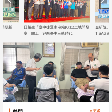
子/
感
情
藝
日勝生「臺中捷運南屯站(G11)土地開發
金研院、集保、投信
術
／
案」開工 迎向臺中三軌時代
TISA金融教育 將辦1
文
2026/08/07
2026/08/07
創
／
電
影
推
薦
科
技/
遊
戲
運
動
» 更多
熱門