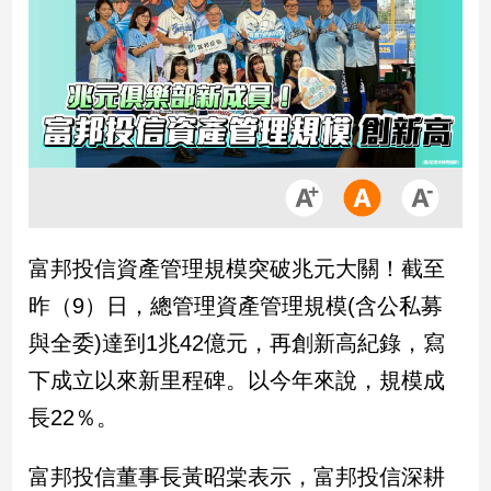
市
房
地
產
品
觀
點
政
富邦投信資產管理規模突破兆元大關！截至
治
昨（9）日，總管理資產管理規模(含公私募
政
與全委)達到1兆42億元，再創新高紀錄，寫
治
下成立以來新里程碑。以今年來說，規模成
焦
點
長22％。
品
觀
富邦投信董事長黃昭棠表示，富邦投信深耕
點