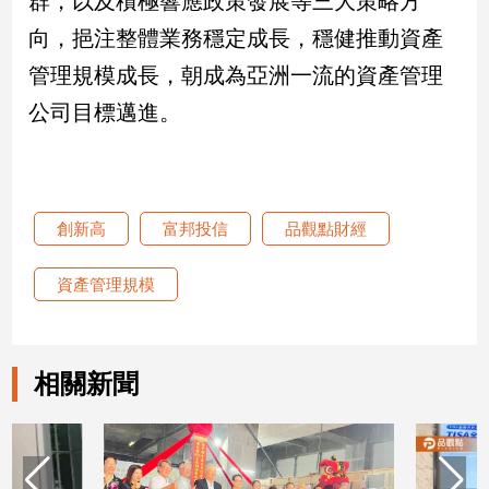
群，以及積極響應政策發展等三大策略方
建
向，挹注整體業務穩定成長，穩健推動資產
築/
管理規模成長，朝成為亞洲一流的資產管理
室
內
公司目標邁進。
設
計
旅
遊/
美
創新高
富邦投信
品觀點財經
食
星
資產管理規模
座/
命
理
相關新聞
消
費
健
康/
親