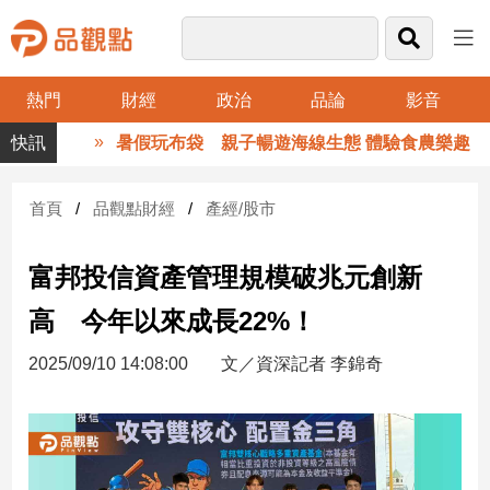
熱門
財經
政治
品論
影音
品
暑假玩布袋 親子暢遊海線生態 體驗食農樂趣
觀
點
財
首頁
品觀點財經
產經/股市
經
富邦投信資產管理規模破兆元創新
台
灣
高 今年以來成長22%！
財
經
2025/09/10 14:08:00
文／資深記者 李錦奇
新
聞
產
經/
股