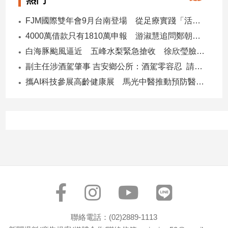
寵
物
FJM國際雙年會9月台南登場 從足療實踐「活出愛」
Pet
4000萬借款只有1810萬申報 游淑慧追問鄭朝方：2190萬差額去哪了
白海豚颱風逼近 五峰水梨緊急搶收 徐欣瑩臉書急呼「搶救五峰水梨」
影
副主任涉酒駕肇事 吉安鄉公所：酒駕零容忍 請辭獲准
音
攜AI科技參展高齡健康展 馬光中醫推動預防醫學迎接長壽新經濟
專
區
合
作
媒
體
投
聯絡電話：(02)2889-1113
稿