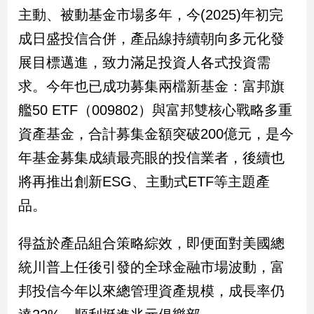
民
主動、被動基金市場多年，今(2025)年初完
調
成日盛投信合併，產品線持續朝向多元化發
國
會
展目標邁進，致力滿足投資人各式投資需
焦
求。今年也已成功募集兩檔新基金：富邦旗
點
艦50 ETF（009802）與富邦雙核心戰略多重
資產基金，合計募集金額突破200億元，是今
觀
年基金募集成績最亮眼的投信業者，後續也
點
將再推出創新ESG、主動式ETF等主題產
兩
品。
岸/
國
際
得益於產品組合策略綜效，即便面對美國總
社
統川普上任後引發的全球金融市場波動，富
會/
地
邦投信今年以來總管理資產規模，成長率仍
方