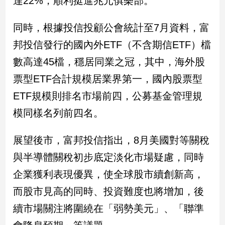
達22%，順利挺進兆元俱樂部。
新
冠
同時，根據投信投顧公會統計至7月資料，富
病
毒
邦投信發行的國內外ETF（不含期信ETF）檔
專
區
數高達45檔，穩居同業之冠，其中，海外股
票型ETF合計規模居業界第一，國內股票型
ETF規模則排名市場前四，公募基金管理規
南
台
模同樣名列前四名。
灣
觀
展望後市，富邦投信指出，8月美國對等關稅
點
與半導體關稅初步底定淡化市場疑慮，同時
南
企業獲利表現優異，使全球股市續創新高，
台
而股市見高的同時、投資難度也將增加，後
灣
觀
續市場關注將圍繞在「弱勢美元」、「聯準
點