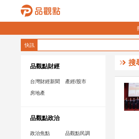
品
觀
點
財
搜
經
品觀點財經
台
台灣財經新聞
產經/股市
灣
財
房地產
經
新
聞
品觀點政治
產
經/
政治焦點
品觀點民調
股