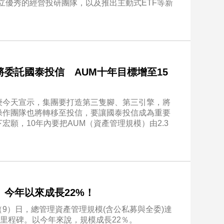
立優秀的經營投研團隊，以及推出主動式ETF等新
委託國泰投信 AUM十年目標增至15
庚今天宣示，集團要打造第三隻腳、第三引擎，將
操作團隊也將轉移至投信，要讓國泰投信成為重要
願，10年內要把AUM（資產管理規模）由2.3
今年以來成長22%！
9）日，總管理資產管理規模(含公私募與全委)達
新里程碑。以今年來說，規模成長22％。