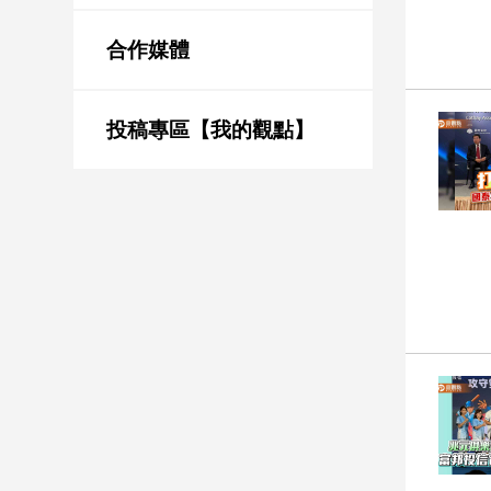
新
冠
合作媒體
病
毒
專
區
投稿專區【我的觀點】
南
台
灣
觀
點
南
台
灣
觀
點