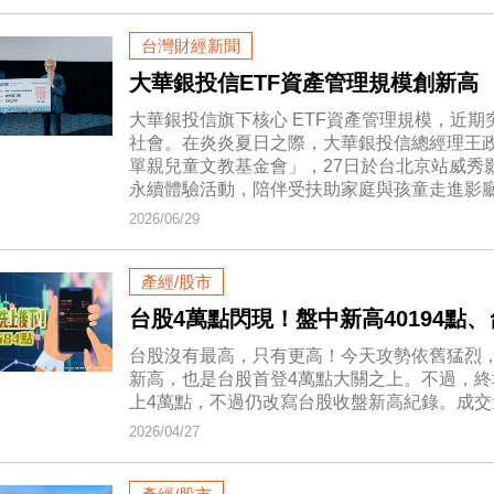
台灣財經新聞
大華銀投信ETF資產管理規模創新高
大華銀投信旗下核心 ETF資產管理規模，近
社會。在炎炎夏日之際，大華銀投信總經理王
單親兒童文教基金會」，27日於台北京站威秀
永續體驗活動，陪伴受扶助家庭與孩童走進影
2026/06/29
產經/股市
台股4萬點閃現！盤中新高40194點、
台股沒有最高，只有更高！今天攻勢依舊猛烈，盤
新高，也是台股首登4萬點大關之上。不過，終場
上4萬點，不過仍改寫台股收盤新高紀錄。成交量
2026/04/27