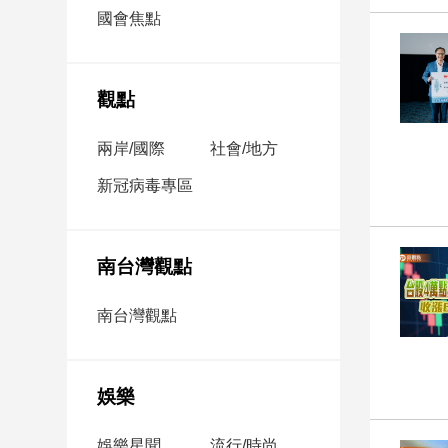
市
國會焦點
房
地
產
觀點
兩岸/國際
社會/地方
品
觀
新冠病毒專區
點
政
治
南台灣觀點
政
南台灣觀點
治
焦
點
娛樂
品
觀
點
娛樂星聞
流行/時尚