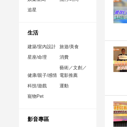
民
調
追星
國
會
焦
生活
點
建築/室內設計
旅遊/美食
觀
星座/命理
消費
點
藝術／文創／
健康/親子/感情
電影推薦
兩
岸/
科技/遊戲
運動
國
際
寵物Pet
社
會/
地
影音專區
方