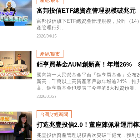
產經/股市
富邦投信ETF總資產管理規模破兆元
富邦投信旗下ETF總資產管理規模，於昨（14
產管理行列。
2026/04/15
產經/股市
鉅亨買基金AUM創新高！年增26% 
國內第一大民營基金平台「鉅亨買基金」公布20
新高，千萬以上高資產客戶數年增逾24%，推升
高。鉅亨買基金也發表了今年的8大投資預測。
2026/01/27
台灣財經新聞
打造兆豐投信2.0！董座陳佩君運用
兆豐投信資產管理規模首次突破千億元，獲利