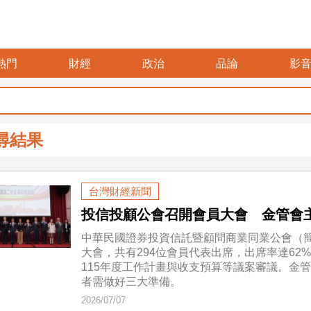
熱門
財經
政治
品論
影
尋結果
台灣財經新聞
投信投顧公會召開會員大會 金管會
中華民國證券投資信託暨顧問商業同業公會（簡
大會，共有294位會員代表出席，出席率達62
115年度工作計畫與收支預算等議案審議。金
者需做好三大準備。
2026/07/07