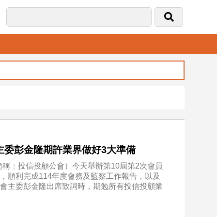
音
主委彭金隆期許業界做好3大準備
稱：投信投顧公會）今天舉辦第10屆第2次會員
%，順利完成114年度會務及監察工作報告，以及
管會主委彭金隆出席致詞時，期勉所有投信投顧業