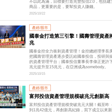
不以此為滿，目標要打造兆豐投信2.0，包括建
商品，更重要的是，要幫投資人賺錢。
2025/10/22
產經/股市
國泰金打造第三引擎！國壽管理資產將
兆
國泰金控全力衝刺資產管理！金控總經理李長
把國壽管理資產逐步委託給國泰投信，投研與
的資產管理平台；國泰投信董事長李偉正更許下宏
兆元提升至15兆元，在亞洲成為somebody。
2025/10/15
產經/股市
富邦投信資產管理規模破兆元創新高 
富邦投信資產管理規模突破兆元大關！截至昨（
到1兆42億元，再創新高紀錄，寫下成立以來