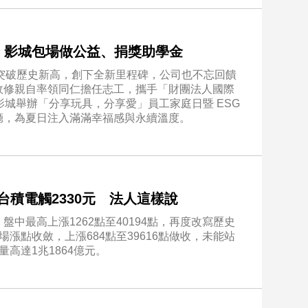
 影城包場做公益、捐獎助學金
期突破歷史新高，創下全新里程碑，公司也不忘回饋
政修親自率領同仁擔任志工，攜手「財團法人國際
影城舉辦「分享玩具，分享愛」員工家庭日暨 ESG
廳，為夏日注入滿滿幸福感與永續溫度。
台積電觸2330元 法人這樣說
中最高上漲1262點至40194點，再度改寫歷史
漲點收斂，上漲684點至39616點做收，未能站
高達1兆1864億元。