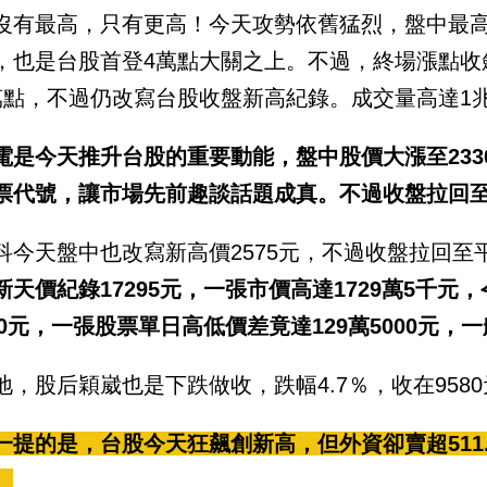
沒有最高，只有更高！今天攻勢依舊猛烈，盤中最高上漲
，也是台股首登4萬點大關之上。不過，終場漲點收斂，
萬點，不過仍改寫台股收盤新高紀錄。成交量高達1兆1
電是今天推升台股的重要動能，盤中股價大漲至23
票代號，讓市場先前趣談話題成真。不過收盤拉回至22
科今天盤中也改寫新高價2575元，不過收盤拉回至
新天價紀錄17295元，一張市價高達1729萬5千元
000元，一張股票單日高低價差竟達129萬5000元
地，股后穎崴也是下跌做收，跌幅4.7％，收在958
一提的是，台股今天狂飆創新高，但外資卻賣超511.
。