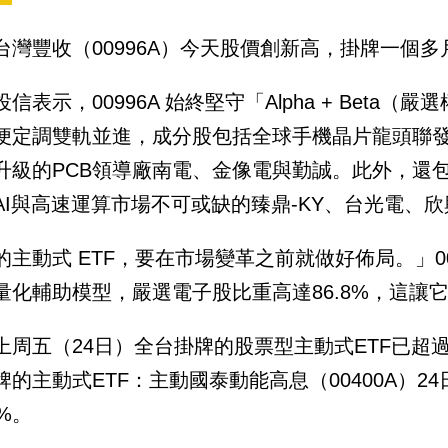
台灣豐收（00996A）今天股價創新高，掛牌一個多
投信表示，00996A 始終堅守「Alpha + Bet
便定調雙軌並進，成分股包括全球手機晶片龍頭聯發
升級的PCB領導廠南電、金像電與勤誠。此外，還包
AI與高速運算市場不可或缺的臻鼎-KY、台光電、
的主動式 ETF，要在市場變革之前就做好佈局。」00
量化輔助模型，嚴選電子股比重高達86.8%，這讓它
上周五（24日）全台掛牌的股票型主動式ETF已超過
牌的主動式ETF：主動國泰動能高息（00400A）2
%。