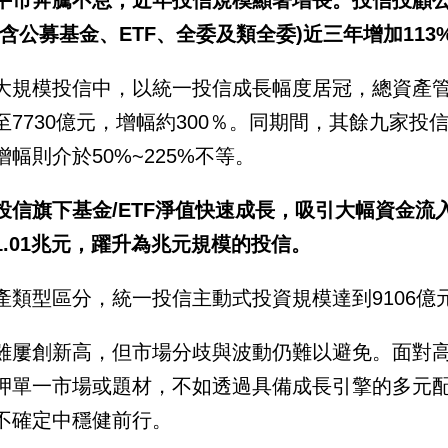
(含公募基金、ETF、全委及類全委)近三年增加113%
大規模投信中，以統一投信成長幅度居冠，總資產管
至7730億元，增幅約300％。同期間，其餘九家投
增幅則介於50%~225%不等。
投信旗下基金/ETF淨值快速成長，吸引大幅資金流入
1.01兆元，躍升為兆元規模的投信。
產類型區分，統一投信主動式投資規模達到9106
雖屢創新高，但市場分歧與波動仍難以避免。面對
押單一市場或題材，不如透過具備成長引擎的多元
不確定中穩健前行。