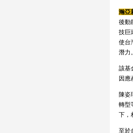
子/
瀚亞
感
情
後動
藝
技巨
術
／
使台
文
潛力
創
／
電
該基
影
推
因應
薦
科
陳姿
技/
轉型
遊
戲
下，
運
動
至於