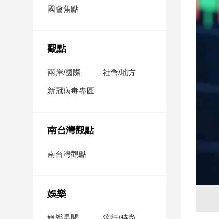
市
國會焦點
房
地
產
觀點
兩岸/國際
社會/地方
品
觀
新冠病毒專區
點
政
治
南台灣觀點
政
南台灣觀點
治
焦
點
娛樂
品
觀
點
娛樂星聞
流行/時尚