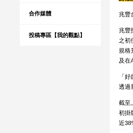
新
冠
合作媒體
兆豐
病
毒
專
兆豐
區
投稿專區【我的觀點】
之初
規格
南
及在
台
灣
「好
觀
透過
點
南
截至
台
初掛
灣
觀
近38
點