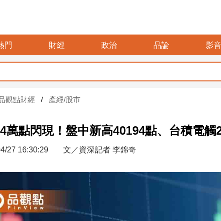
熱門
財經
政治
品論
影
品觀點財經
產經/股市
4萬點閃現！盤中新高40194點、台積電觸
4/27 16:30:29
文／資深記者 李錦奇