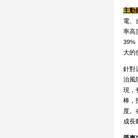
主動
娛
電、
樂
率高
娛
39
樂
星
大的
聞
流
針對
行/
治風
時
尚
現，
追
棒，
星
度。
成長
生
活
受惠