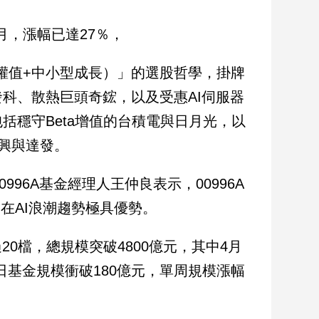
月，漲幅已達27％，
a（嚴選權值+中小型成長）」的選股哲學，掛牌
科、散熱巨頭奇鋐，以及受惠AI伺服器
括穩守Beta增值的台積電與日月光，以
欣興與達發。
996A基金經理人王仲良表示，00996A
在AI浪潮趨勢極具優勢。
20檔，總規模突破4800億元，其中4月
4日基金規模衝破180億元，單周規模漲幅