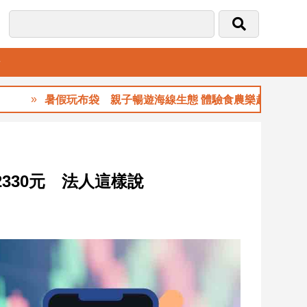
音
暑假玩布袋 親子暢遊海線生態 體驗食農樂趣
2330元 法人這樣說