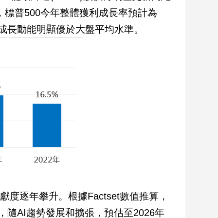
算，標普500今年整體獲利成長率預計為
%，成長動能明顯優於大盤平均水準。
度逐年攀升。根據Factset數值推算，
%，隨AI趨勢發展和擴張，預估至2026年