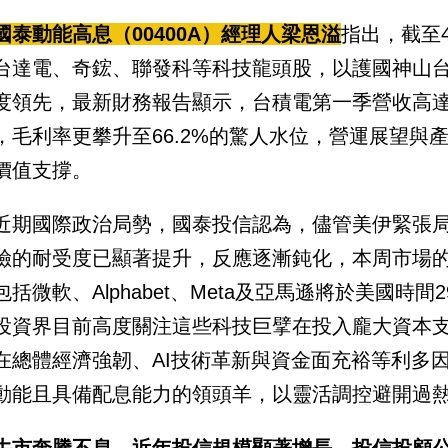
國泰動能高息（00400A）經理人梁恩溢
指出，截至4
台達電、奇鋐、聯發科等科技龍頭股，以護國神山台
度領先，最新財務報告顯示，台積電第一季營收高達
%，毛利率更攀升至66.2%的驚人水位，營運展望
價值支撐。
近期國際政治局勢，國泰投信認為，儘管美伊緊張
險的耐受度已顯著提升，反應逐漸鈍化，本周市場
包括微軟、Alphabet、Meta及亞馬遜將於美國時
投資界目前高度關注這些科技巨擘在投入龐大資本支
在總體經濟強韌、AI技術革新與資金面充裕等利多因
動能且具備配息能力的領頭羊，以靈活調控避開過
牛市奔騰不息，近年投信規模顯著增長。投信投顧