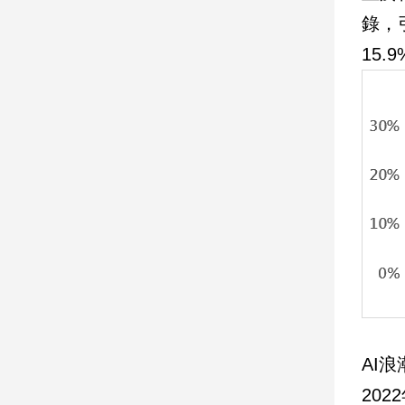
寵
錄，
物
Pet
15
影
音
專
區
合
作
媒
體
AI
投
20
稿