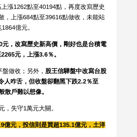
1262點至40194點，再度改寫歷史
上漲684點至39616點做收，未能站
864億元。
30元，改寫歷史新高價，剛好也是台積電
65元，上漲3.6％。
平盤做收；另外，
股王信驊盤中改寫台股
，令人咋舌，但收盤卻翻黑下跌2.2％至
，一般散戶難以想像。
0元，失守1萬元大關。
9億元，投信則是買超135.1億元，土洋