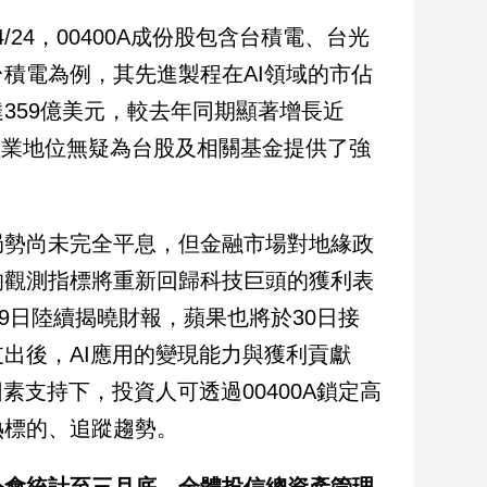
/24，00400A成份股包含台積電、台光
積電為例，其先進製程在AI領域的市佔
359億美元，較去年同期顯著增長近
與產業地位無疑為台股及相關基金提供了強
局勢尚未完全平息，但金融市場對地緣政
的觀測指標將重新回歸科技巨頭的獲利表
間29日陸續揭曉財報，蘋果也將於30日接
出後，AI應用的變現能力與獲利貢獻
素支持下，投資人可透過00400A鎖定高
熱標的、追蹤趨勢。
公會統計至三月底，全體投信總資產管理