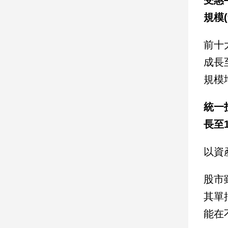
建
規模
築/
室
前十
內
設
成長
計
規模
旅
遊/
美
統一
食
長至
星
座/
以資
命
理
股市
消
費
其單
健
能在
康/
親