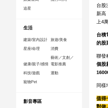
民
台股
調
追星
新高
國
會
上4
焦
生活
點
台積
建築/室內設計
旅遊/美食
的股
觀
星座/命理
消費
點
聯發
藝術／文創／
個股
健康/親子/感情
電影推薦
兩
岸/
16
科技/遊戲
運動
國
際
寵物Pet
同樣
社
會/
值得
地
影音專區
方
對做