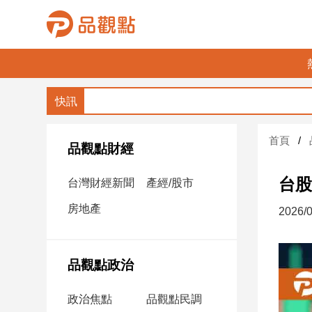
品
觀
點
財
首頁
經
品觀點財經
台
台股
台灣財經新聞
產經/股市
灣
財
房地產
2026/0
經
新
聞
品觀點政治
產
經/
政治焦點
品觀點民調
股