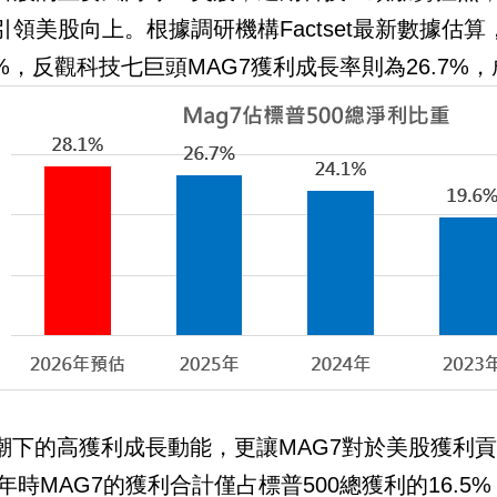
引領美股向上。根據調研機構Factset最新數據估
.9%，反觀科技七巨頭MAG7獲利成長率則為26.7
浪潮下的高獲利成長動能，更讓MAG7對於美股獲利貢獻
22年時MAG7的獲利合計僅占標普500總獲利的16.5