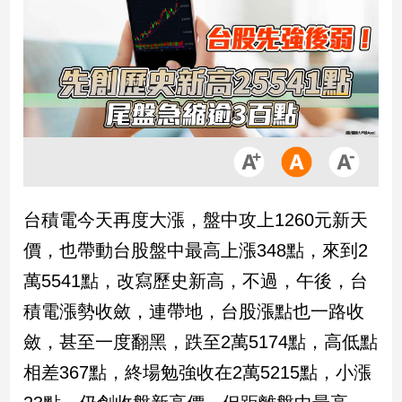
市
房
地
產
品
觀
點
政
台積電今天再度大漲，盤中攻上1260元新天
治
價，也帶動台股盤中最高上漲348點，來到2
政
萬5541點，改寫歷史新高，不過，午後，台
治
積電漲勢收斂，連帶地，台股漲點也一路收
焦
點
斂，甚至一度翻黑，跌至2萬5174點，高低點
品
相差367點，終場勉強收在2萬5215點，小漲
觀
點