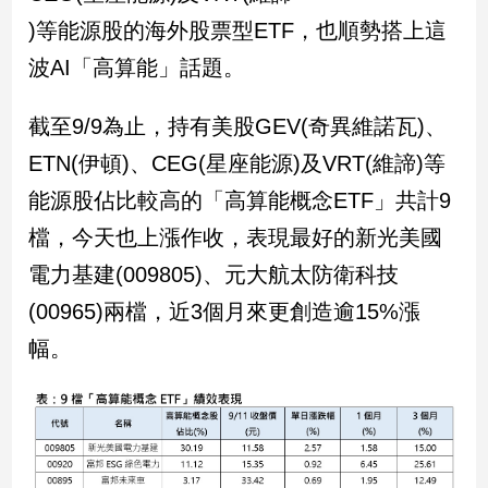
)等能源股的海外股票型ETF，也順勢搭上這
波AI「高算能」話題。
截至9/9為止，持有美股GEV(奇異維諾瓦)、
ETN(伊頓)、CEG(星座能源)及VRT(維諦)等
能源股佔比較高的「高算能概念ETF」共計9
檔，今天也上漲作收，表現最好的新光美國
電力基建(009805)、元大航太防衛科技
(00965)兩檔，近3個月來更創造逾15%漲
幅。