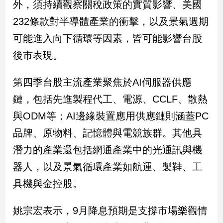
外，須持續觀察關稅政策的實質影響、美國
寵
物
232條款對半導體產業的衝擊，以及景氣週期
Pet
可能進入向下循環等因素，皆可能影響台股
後市表現。
影
音
第四季台股主流產業聚焦於AI伺服器供應
專
鏈，包括先進製程代工、電源、CCLF、散熱
區
與ODM等；AI邊緣裝置應用供應鏈則涵蓋PC
品牌、原物料、記憶體與電競族群。其他具
合
作
潛力的產業還包括網通產業中的光通訊與機
媒
器人，以及景氣循環產業如航運、製鞋、工
體
具機與金控股。
投
姚宗宏表示，9月降息預期是支撐市場樂觀情
稿