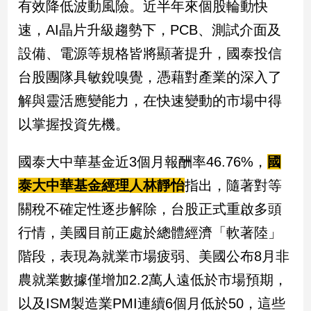
有效降低波動風險。近半年來個股輪動快
速，AI晶片升級趨勢下，PCB、測試介面及
設備、電源等規格皆將顯著提升，國泰投信
台股團隊具敏銳嗅覺，憑藉對產業的深入了
解與靈活應變能力，在快速變動的市場中得
以掌握投資先機。
國泰大中華基金近3個月報酬率46.76%，
國
泰大中華基金經理人林靜怡
指出，隨著對等
關稅不確定性逐步解除，台股正式重啟多頭
行情，美國目前正處於總體經濟「軟著陸」
階段，表現為就業市場疲弱、美國公布8月非
農就業數據僅增加2.2萬人遠低於市場預期，
以及ISM製造業PMI連續6個月低於50，這些