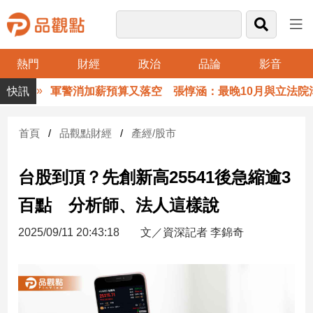
熱門
財經
政治
品論
影音
品
軍警消加薪預算又落空 張惇涵：最晚10月與立法院溝通
觀
點
財
首頁
品觀點財經
產經/股市
經
台股到頂？先創新高25541後急縮逾3
台
灣
百點 分析師、法人這樣說
財
經
2025/09/11 20:43:18
文／資深記者 李錦奇
新
聞
產
經/
股