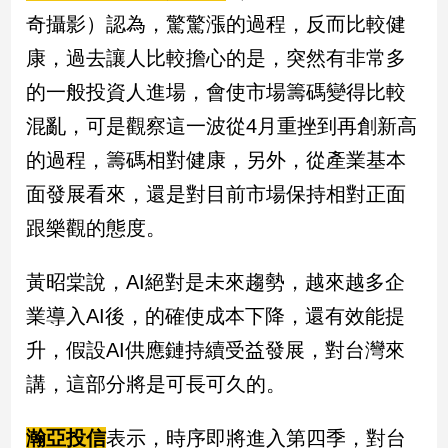
奇攝影）
認為，驚驚漲的過程，反而比較健
娛
康，過去讓人比較擔心的是，突然有非常多
樂
的一般投資人進場，會使市場籌碼變得比較
娛
混亂，可是觀察這一波從4月重挫到再創新高
樂
的過程，籌碼相對健康，另外，從產業基本
星
聞
面發展看來，還是對目前市場保持相對正面
流
跟樂觀的態度。
行/
時
尚
黃昭棠說，AI絕對是未來趨勢，越來越多企
追
業導入AI後，的確使成本下降，還有效能提
星
升，假設AI供應鏈持續受益發展，對台灣來
講，這部分將是可長可久的。
生
活
瀚亞投信
表示，時序即將進入第四季，對台