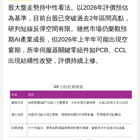
股大盤走勢持中性看法。以2026年評價預估
建
築/
為基準，目前台股已突破過去2年區間高點，
室
內
研判短線反彈空間有限。雖然市場仍樂觀預
設
期AI產業成長，但2026年上半年可能出現空
計
窗期，所幸伺服器關鍵零組件如PCB、CCL
旅
遊/
出現結構性改變，評價持續上修。
美
食
星
座/
命
理
消
費
健
康/
親