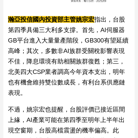
子/
感
情
瀚亞投信國內投資部主管姚宗宏
指出，台股
藝
第四季具備三大利多支撐。首先，AI伺服器
術
GB平台進入大量量產階段，GB300有望延續
／
文
高峰；其次，多數非AI族群受關稅影響表現
創
／
不佳，降息環境有助相關族群復甦；第三，
電
北美四大CSP業者調高今年資本支出，明年
影
推
也有機會維持雙位數成長，有利台系供應鏈
薦
表現。
科
技/
不過，姚宗宏也提醒，台股評價已接近區間
遊
戲
上緣，AI產業可能在第四季至明年上半年出
運
現空窗期，台股高檔震盪的機率偏高。此
動