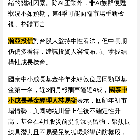
緒的關鍵因素。除AI產業外，非AI族群復甦
專
狀況不如預期，第4季可能面臨市場重新檢
區
【我
視。整體而言
的
觀
瀚亞投信
對台股大盤持中性看法，但中長期
點】
仍偏多看待，建議投資人審慎布局、掌握結
構性成長機會。
國泰中小成長基金半年來績效位居同類型基
金第一名，近3個月報酬率逼近4成，
國泰中
小成長基金經理人林易衡
表示，回顧年初市
場情勢，美國總統川普上任後不確定性升
高，基金在4月股災前提前汰弱留強，聚焦長
線具潛力且不易受景氣循環影響的防禦股，