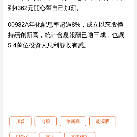
到4362元開心幫自己加薪。
00982A年化配息率超過8%，成立以來股價
持續創新高，統計含息報酬已逾三成，也讓
5.4萬位投資人息利雙收有感。
川普
台股
創新高
能源股
甲骨文
電力
基礎建設