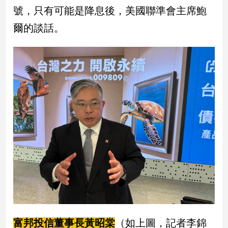
新
號，只有可能是降息後，美國聯準會主席鮑
冠
爾的談話。
病
毒
專
區
南
台
灣
觀
點
南
台
灣
觀
點
富邦投信董事長黃昭棠
（如上圖，記者李錦