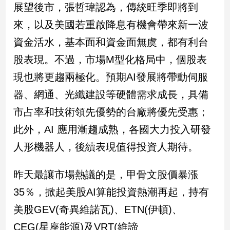
展望後市，張哲瑋認為，傳統旺季即將到
來，以及美國若重啟降息有機會帶來新一波
資金活水，基本面和資金面無虞，都有利台
股表現。不過，市場M型化格局中，個股表
現也將更趨兩極化。預期AI發展將帶動伺服
器、網通、光纖建設等硬體需求成長，具備
市占率和技術領先優勢的台廠將優先受惠；
此外，AI 應用漸趨成熟，各國大力投入研發
人形機器人，後續表現值得投資人期待。
昨天最讓市場熱議的是，甲骨文股價暴漲
35％，掀起美股AI算能投資熱潮再起，持有
美股GEV(奇異維諾瓦)、ETN(伊頓)、
CEG(星座能源)及VRT(維諦