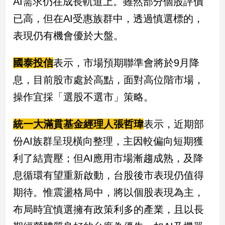
AI需求仍在成長軌道上。雖然部分個股評價
已高，但在AI受惠族群中，透過慎選標的，
表現仍有機會優於大盤。
國泰投信
表示，市場預期聯準會將於9月降
息，目前股市處於高點，面對高位階市場，
操作宜採「選股不選市」策略。
統一大滿貫基金經理人張哲瑋
表示，近期部
份AI族群呈現橫向整理，主因較偏向短期獲
利了結賣壓；但AI應用市場漸趨成熟，及降
息循環有望重新啟動，台股後市表現仍值得
期待。惟震盪格局中，將以個股表現為主，
布局時宜慎選擁有政策利多的產業，且以長