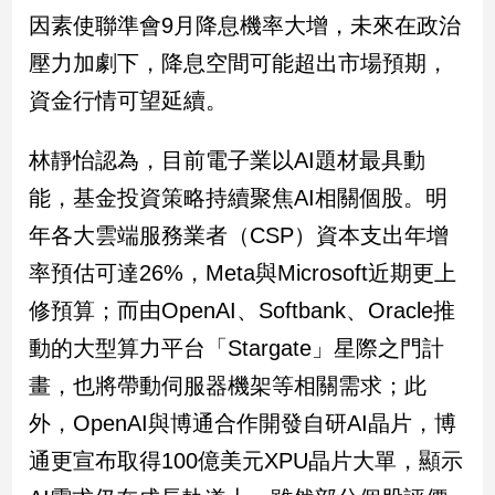
因素使聯準會9月降息機率大增，未來在政治
壓力加劇下，降息空間可能超出市場預期，
資金行情可望延續。
林靜怡認為，目前電子業以AI題材最具動
能，基金投資策略持續聚焦AI相關個股。明
年各大雲端服務業者（CSP）資本支出年增
率預估可達26%，Meta與Microsoft近期更上
修預算；而由OpenAI、Softbank、Oracle推
動的大型算力平台「Stargate」星際之門計
畫，也將帶動伺服器機架等相關需求；此
外，OpenAI與博通合作開發自研AI晶片，博
通更宣布取得100億美元XPU晶片大單，顯示