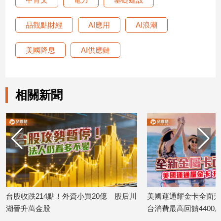
品觀點財經
AI應用
AI浪潮
美國降息
AI供應鏈
相關新聞
台股收跌214點！外資小買20億 股后川
美國運通耀金卡全面升
湖晉升萬金股
台消費最高回饋440
2026/08/06
2026/08/06