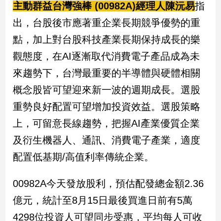
主動群益台灣強棒 (00982A)經理人陳沅易
指
出，台股後市應著重企業長期競爭優勢的重
點，加上對台股科技產業長期保持成長的樂
觀態度，在AI逐漸取代消費電子產品成為未
來趨勢下，台灣最重要的半導體與硬體相關
概念股皆可望迎來新一波的週期成長。選股
重勢良好配置可望增加投資效益。選股策略
上，可留意長線趨勢，把握AI產業優質企業
及衍生機器人、通訊、消費電子產業，適度
配置低基期/高值利率傳統企業。
00982A今天發放股利，預估配發總金額2.36
億元，統計至8月15日最後買進日前有5萬
4298位投資人可望同步受惠，平均每人可收