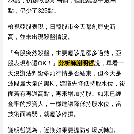
23點，仍創收盤新高價，但距離盤中最高
民
點，仍少了325點。
調
國
會
檢視亞股表現，日韓股市今天都創歷史新
焦
高，並未出現殺盤情況。
點
「台股突然殺盤，主要應該是漲多過熱，亞
觀
股表現都還OK！」
分析師謝明哲
說，單看一
點
天沒辦法判斷多頭行情是否結束，但今天是
兩
波段最大量的黑K，建議先降低持股水位，後
岸/
面若有再過高點，再來增加持股。如果已經
國
際
套牢的投資人，一樣建議降低持股水位，當
社
技術面轉弱，就應該停損。
會/
地
方
謝明哲認為，近期如果要提防引爆反轉訊