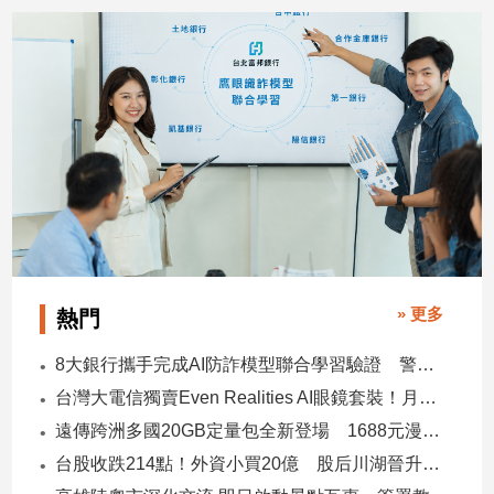
» 更多
熱門
8大銀行攜手完成AI防詐模型聯合學習驗證 警示帳戶準確度提升2倍
台灣大電信獨賣Even Realities AI眼鏡套裝！月付1399元 專案價3990
遠傳跨洲多國20GB定量包全新登場 1688元漫遊逾百國家！
台股收跌214點！外資小買20億 股后川湖晉升萬金股