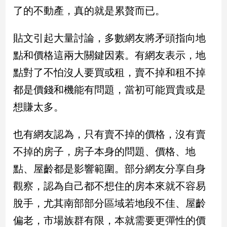
民
了的不動產，真的就是累贅而已。
調
國
貼文引起大量討論，多數網友將矛頭指向地
會
焦
點和價格這兩大關鍵因素。有網友表示，地
點
點對了不怕沒人要買或租，賣不掉和租不掉
都是價錢和機能有問題，當初可能買貴或是
觀
想賺太多。
點
也有網友認為，只有賣不掉的價格，沒有賣
兩
岸/
不掉的房子，房子本身的問題、價格、地
國
點、屋齡都是影響範圍。部分網友分享自身
際
觀察，認為自己都不想住的房本來就不容易
社
會/
脫手，尤其南部部分區域若地段不佳、屋齡
地
方
偏老，市場族群有限，本就需要更彈性的價