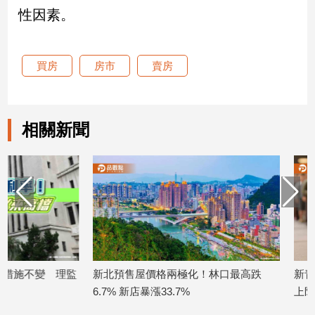
性因素。
娛
樂
買房
房市
賣房
娛
樂
星
相關新聞
聞
流
行/
時
尚
追
星
監
新北預售屋價格兩極化！林口最高跌
新青安2.0登場！
生
6.7% 新店暴漲33.7%
上限200萬
活
2026/06/16
2026/06/11