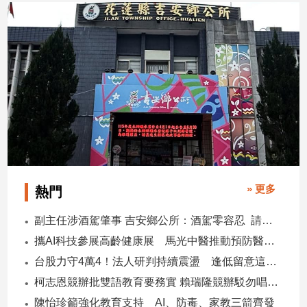
建
築/
室
內
設
計
旅
遊/
美
食
星
» 更多
熱門
座/
命
理
副主任涉酒駕肇事 吉安鄉公所：酒駕零容忍 請辭獲准
消
攜AI科技參展高齡健康展 馬光中醫推動預防醫學迎接長壽新經濟
費
台股力守4萬4！法人研判持續震盪 逢低留意這些族群
健
柯志恩競辦批雙語教育要務實 賴瑞隆競辦駁勿唱衰高雄
康/
陳怡珍籲強化教育支持 AI、防毒、家教三箭齊發
親