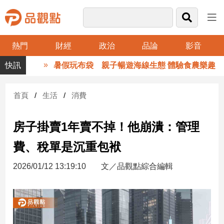
熱門
財經
政治
品論
影音
品
暑假玩布袋 親子暢遊海線生態 體驗食農樂趣
觀
點
財
首頁
生活
消費
經
房子掛賣1年賣不掉！他崩潰：管理
台
灣
費、稅單是沉重包袱
財
經
2026/01/12 13:19:10
文／品觀點綜合編輯
新
聞
產
經/
股