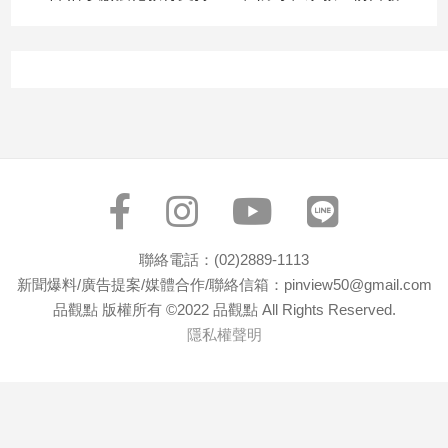
子/
感
情
藝
術
／
文
創
／
電
影
推
聯絡電話：(02)2889-1113
薦
新聞爆料/廣告提案/媒體合作/聯絡信箱：pinview50@gmail.com
品觀點 版權所有 ©2022 品觀點 All Rights Reserved.
科
技/
隱私權聲明
遊
戲
運
動