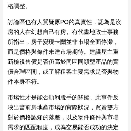
新
格調整。
冠
病
討論區也有人質疑原PO的真實性，認為是沒
毒
專
房的人在幻想自己有房。有代書地政士事務
區
所指出，房子變現卡關並非市場全面停滯，
而是價格與條件未達市場期待。建議屋主重
南
新檢視售價是否仍高於同區同類型產品的實
台
價合理區間，或了解租客主要需求是否與物
灣
觀
件本身不符。
點
市場性才是能否順利脫手的關鍵。此事件反
南
台
映出當前房地產市場的實際狀況，買賣雙方
灣
對於價格認知的落差，以及物件條件與市場
觀
點
需求的匹配程度，成為交易能否成功的決定