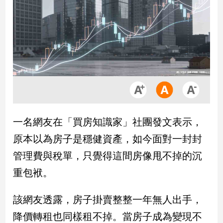
市
房
地
產
品
觀
點
政
一名網友在「買房知識家」社團發文表示，
治
原本以為房子是穩健資產，如今面對一封封
政
管理費與稅單，只覺得這間房像甩不掉的沉
治
重包袱。
焦
點
品
該網友透露，房子掛賣整整一年無人出手，
觀
降價轉租也同樣租不掉。當房子成為變現不
點