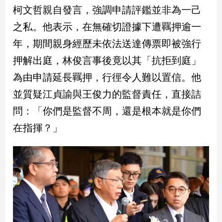
柯文哲親自發言，強調申請評鑑並非為一己
建
築/
之私。他表示，在無確切證據下遭羈押逾一
室
年，期間親身經歷未依法送達傳票即被強行
內
設
押解出庭，林俊言事後竟以其「抗拒到庭」
計
為由申請延長羈押，行徑令人難以置信。他
旅
遊/
並質疑江貞諭與王俊力的監督責任，直接詰
美
問：「你們是監督不周，還是根本就是你們
食
在指揮？」
星
座/
命
理
消
費
健
康/
親