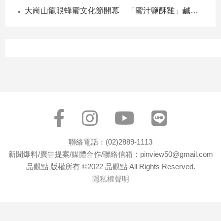
大崗山龍眼蜂蜜文化節開幕 「蜜汁鹽酥雞」鹹甜跨界搶話題
聯絡電話：(02)2889-1113
新聞爆料/廣告提案/媒體合作/聯絡信箱：pinview50@gmail.com
品觀點 版權所有 ©2022 品觀點 All Rights Reserved.
隱私權聲明