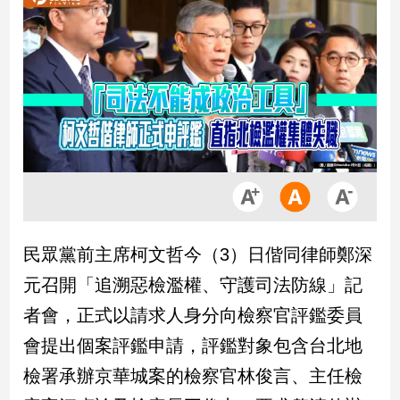
市
房
地
產
品
觀
點
政
治
民眾黨前主席柯文哲今（3）日偕同律師鄭深
政
元召開「追溯惡檢濫權、守護司法防線」記
治
焦
者會，正式以請求人身分向檢察官評鑑委員
點
會提出個案評鑑申請，評鑑對象包含台北地
品
觀
檢署承辦京華城案的檢察官林俊言、主任檢
點