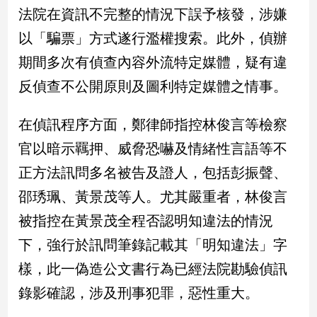
法院在資訊不完整的情況下誤予核發，涉嫌
娛
以「騙票」方式遂行濫權搜索。此外，偵辦
樂
期間多次有偵查內容外流特定媒體，疑有違
反偵查不公開原則及圖利特定媒體之情事。
娛
樂
星
在偵訊程序方面，鄭律師指控林俊言等檢察
聞
官以暗示羈押、威脅恐嚇及情緒性言語等不
流
行/
正方法訊問多名被告及證人，包括彭振聲、
時
邵琇珮、黃景茂等人。尤其嚴重者，林俊言
尚
追
被指控在黃景茂全程否認明知違法的情況
星
下，強行於訊問筆錄記載其「明知違法」字
樣，此一偽造公文書行為已經法院勘驗偵訊
生
錄影確認，涉及刑事犯罪，惡性重大。
活