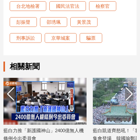
寵
台北地檢署
國民法官法
檢察官
物
Pet
彭振聲
邵琇珮
黃景茂
刑事訴訟
京華城案
騙票
影
音
專
區
相關新聞
合
作
媒
體
投
藍白力推「新護國神山」2400億無人機
藍白凱道齊怒吼！「我
稿
條例今出委員會
集會登場 韓國瑜鄭麗