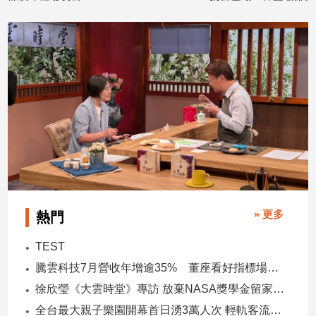
專
2026/07/27
講
2026/07/25
區
【我
的
觀
點】
» 更多
熱門
TEST
騰雲科技7月營收年增逾35% 董座看好指標場域複製動能
徐欣瑩《大雲時堂》專訪 放棄NASA獎學金留家鄉 主張雙AI治縣讓城市更科技更有愛
全台最大親子樂園開幕首日湧3萬人次 輕軌客流增20倍