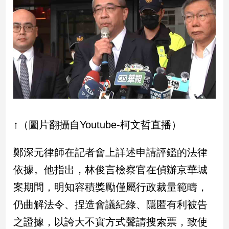
新
冠
病
毒
專
區
南
台
↑（圖片翻攝自Youtube-柯文哲直播）
灣
觀
點
鄭深元律師在記者會上詳述申請評鑑的法律
依據。他指出，林俊言檢察官在偵辦京華城
南
台
案期間，明知容積獎勵僅屬行政裁量範疇，
灣
仍曲解法令、捏造會議紀錄、隱匿有利被告
觀
點
之證據，以誇大不實方式聲請搜索票，致使