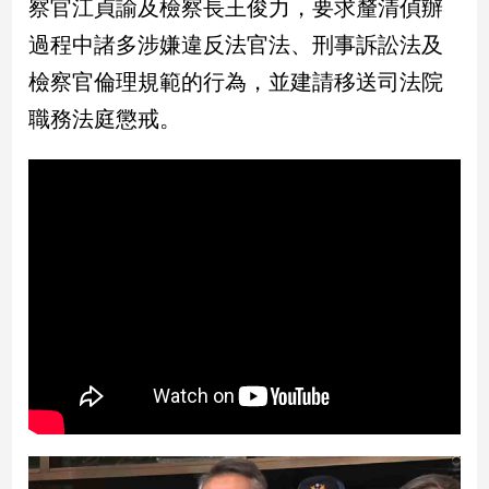
察官江貞諭及檢察長王俊力，要求釐清偵辦
民
調
過程中諸多涉嫌違反法官法、刑事訴訟法及
國
檢察官倫理規範的行為，並建請移送司法院
會
焦
職務法庭懲戒。
點
觀
點
兩
岸/
國
際
社
會/
地
方