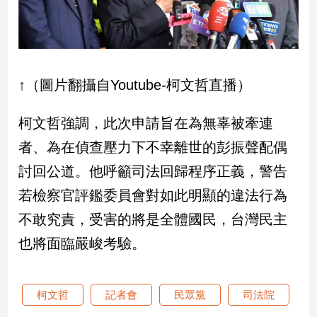
子/
感
情
藝
術
↑（圖片翻攝自Youtube-柯文哲直播）
／
文
柯文哲強調，此次申請旨在為無辜被牽連
創
／
者、為在偵查壓力下不幸離世的彭振聲配偶
電
影
討回公道。他呼籲司法回歸程序正義，警告
推
若檢察官評鑑委員會對如此明顯的違法行為
薦
不敢究責，受害的將是全體國民，台灣民主
科
技/
也將面臨嚴峻考驗。
遊
戲
運
柯文哲
記者會
民眾黨
司法院
動