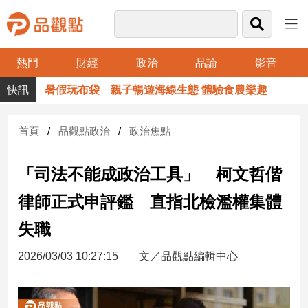
熱門
財經
政治
品論
影音
品
暑假玩布袋 親子暢遊海線生態 體驗食農樂趣
觀
點
財
首頁
品觀點政治
政治焦點
經
「司法不能成政治工具」 柯文哲偕
台
灣
律師正式申評鑑 直指北檢濫權集體
財
經
失職
新
聞
2026/03/03 10:27:15
文／品觀點編輯中心
產
經/
股