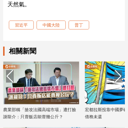
天然氣。
娛
樂
習近平
中國大陸
普丁
娛
樂
星
相關新聞
聞
流
行/
時
尚
追
星
「搶攻法國高端市場」遭打臉
宏都拉斯投靠中國夢碎！仍欠台灣1
生
只賣飯店能賣幾公斤？
債務未還
活
2026/06/12