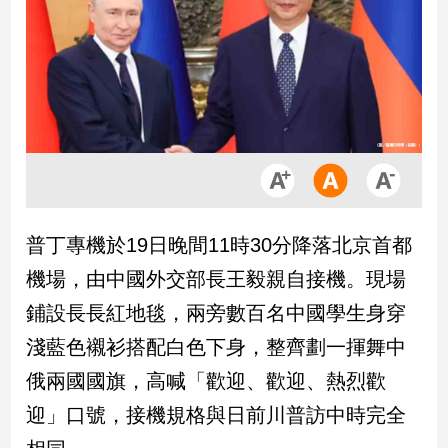
市
房
地
產
品
觀
點
政
普丁專機於19日晚間11時30分降落北京首都
治
機場，由中國外交部長王毅親自接機。現場
政
鋪設長長紅地毯，兩旁數百名中國學生身穿
治
淺藍色襯衫搭配白色下身，整齊劃一揮舞中
焦
點
俄兩國國旗，高喊「歡迎、歡迎、熱烈歡
品
迎」口號，接機規格與日前川普訪中時完全
觀
點