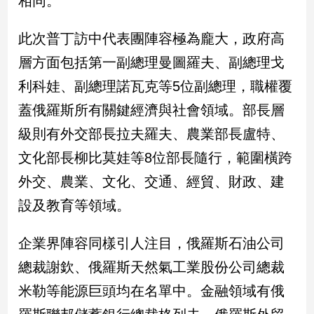
相同。
民
調
此次普丁訪中代表團陣容極為龐大，政府高
國
會
層方面包括第一副總理曼圖羅夫、副總理戈
焦
利科娃、副總理諾瓦克等5位副總理，職權覆
點
蓋俄羅斯所有關鍵經濟與社會領域。部長層
級則有外交部長拉夫羅夫、農業部長盧特、
觀
文化部長柳比莫娃等8位部長隨行，範圍橫跨
點
外交、農業、文化、交通、經貿、財政、建
兩
設及教育等領域。
岸/
國
際
企業界陣容同樣引人注目，俄羅斯石油公司
社
總裁謝欽、俄羅斯天然氣工業股份公司總裁
會/
地
米勒等能源巨頭均在名單中。金融領域有俄
方