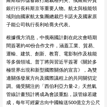
羅斯聯邦儲蓄銀行總裁格列夫、俄羅斯外貿
新
銀行行長科斯京等重要人物。航太與核能領
冠
病
域則由國家航太集團總裁巴卡諾夫及國家原
毒
專
子能公司執行長利哈喬夫代表。
區
根據俄方消息，中俄兩國計劃在此次會晤期
間簽署約40份合作文件，涵蓋工業、貿易、
南
台
運輸、建筑、創新、教育、電影制作及核能
灣
等多個領域。普丁將與習近平簽署《關於多
觀
極世界出現和新型國際關係的宣言》，為雙
點
邊關係發展方向及國際議程上的共同關切定
南
調。備受關注的「西伯利亞力量-2」天然氣
台
灣
管線計畫預計將成為會談重點，該管線若建
觀
點
成，每年可經蒙古向中國輸送500億立方公尺