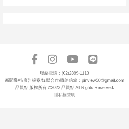
子/
感
情
藝
術
／
文
創
／
電
影
聯絡電話：(02)2889-1113
推
新聞爆料/廣告提案/媒體合作/聯絡信箱：pinview50@gmail.com
薦
品觀點 版權所有 ©2022 品觀點 All Rights Reserved.
科
隱私權聲明
技/
遊
戲
運
動