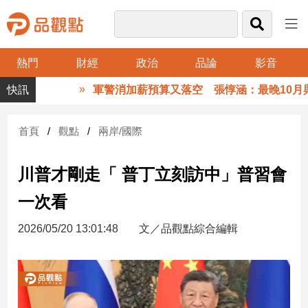
熱門
財經
政治
品論
影音
品
軍警消加薪預算又落空 張惇涵：最晚10月與
觀
點
財
首頁
觀點
兩岸/國際
經
川普才剛走「 普丁立刻訪中」普習會
台
灣
一次看
財
經
2026/05/20 13:01:48
文／品觀點綜合編輯
新
聞
產
經/
股