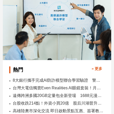
建
築/
室
內
設
計
旅
遊/
美
食
星
» 更多
熱門
座/
命
8大銀行攜手完成AI防詐模型聯合學習驗證 警示帳戶準確度提升2倍
理
台灣大電信獨賣Even Realities AI眼鏡套裝！月付1399元 專案價3990
消
費
遠傳跨洲多國20GB定量包全新登場 1688元漫遊逾百國家！
健
台股收跌214點！外資小買20億 股后川湖晉升萬金股
康/
高雄陸奧市深化交流 即日啟動景點互惠、簽署教育合作MOU
親