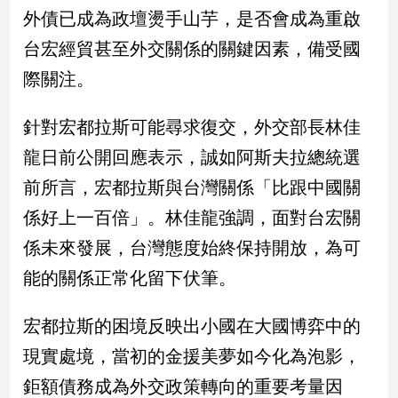
新
外債已成為政壇燙手山芋，是否會成為重啟
冠
台宏經貿甚至外交關係的關鍵因素，備受國
病
毒
際關注。
專
區
針對宏都拉斯可能尋求復交，外交部長林佳
龍日前公開回應表示，誠如阿斯夫拉總統選
南
前所言，宏都拉斯與台灣關係「比跟中國關
台
係好上一百倍」。林佳龍強調，面對台宏關
灣
觀
係未來發展，台灣態度始終保持開放，為可
點
能的關係正常化留下伏筆。
南
台
宏都拉斯的困境反映出小國在大國博弈中的
灣
現實處境，當初的金援美夢如今化為泡影，
觀
點
鉅額債務成為外交政策轉向的重要考量因