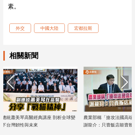
素。
娛
樂
外交
中國大陸
宏都拉斯
娛
樂
星
相關新聞
聞
流
行/
時
尚
追
星
析全球變
農業部稱「搶攻法國高端市場」遭打臉
扯！女乘客
生
謝龍介：只賣飯店能賣幾公斤？
機崩潰：清
活
2026/06/18
2026/06/01