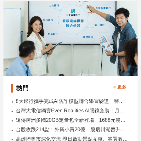
建
築/
室
內
設
計
旅
遊/
美
食
星
» 更多
熱門
座/
命
理
8大銀行攜手完成AI防詐模型聯合學習驗證 警示帳戶準確度提升2倍
消
台灣大電信獨賣Even Realities AI眼鏡套裝！月付1399元 專案價3990
費
遠傳跨洲多國20GB定量包全新登場 1688元漫遊逾百國家！
健
台股收跌214點！外資小買20億 股后川湖晉升萬金股
康/
高雄陸奧市深化交流 即日啟動景點互惠、簽署教育合作MOU
親