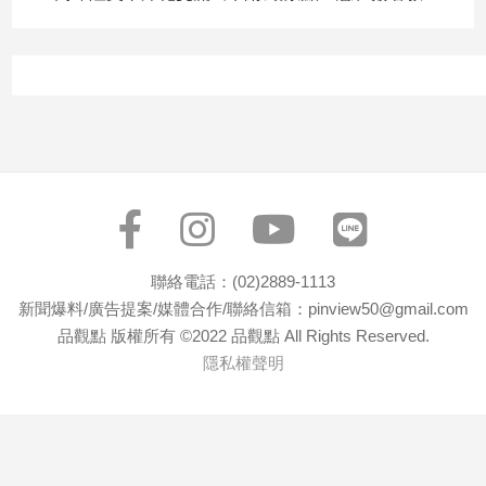
子/
感
情
藝
術
／
文
創
／
電
影
推
聯絡電話：(02)2889-1113
薦
新聞爆料/廣告提案/媒體合作/聯絡信箱：pinview50@gmail.com
品觀點 版權所有 ©2022 品觀點 All Rights Reserved.
科
技/
隱私權聲明
遊
戲
運
動