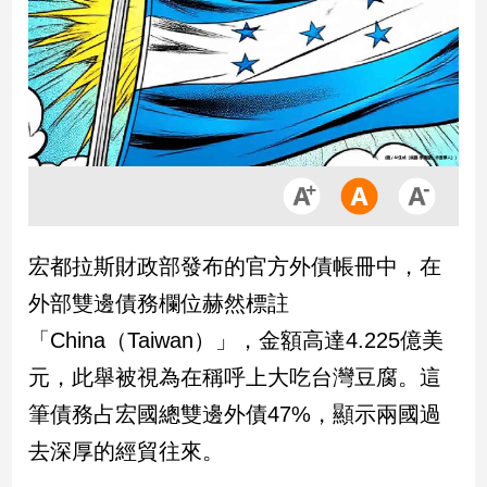
市
房
地
產
品
觀
點
政
宏都拉斯財政部發布的官方外債帳冊中，在
治
外部雙邊債務欄位赫然標註
政
「China（Taiwan）」，金額高達4.225億美
治
元，此舉被視為在稱呼上大吃台灣豆腐。這
焦
點
筆債務占宏國總雙邊外債47%，顯示兩國過
品
去深厚的經貿往來。
觀
點