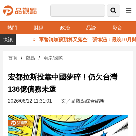
熱門
財經
政治
品論
影音
品
軍警消加薪預算又落空 張惇涵：最晚10月與立
觀
點
財
首頁
觀點
兩岸/國際
經
宏都拉斯投靠中國夢碎！仍欠台灣
台
灣
136億債務未還
財
經
2026/06/12 11:31:01
文／品觀點綜合編輯
新
聞
產
經/
股