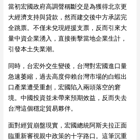
民
當初宏國政府高調聲稱斷交是為獲得北京更
調
大經濟支持與貸款，然而建交後中方承諾完
國
會
全跳票。不僅未兌現經援支票，反而引來大
焦
量中資企業湧入，直接衝擊當地企業生計，
點
引發本土失業潮。
觀
同時，台宏外交生變後，台灣對宏國進口量
點
急速萎縮，過去高度仰賴台灣市場的白蝦出
兩
口產業遭受重創，宏國陷入兩頭落空的窘
岸/
境。中國投資並未帶來預期效益，反而失去
國
際
台灣這個穩定貿易夥伴。
社
會/
面對經貿崩盤現實，宏國總統阿斯夫拉正面
地
方
臨重新審視親中政策的十字路口。這筆沉重