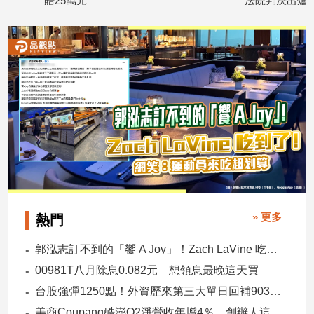
賠25萬元
法院判決出爐
2026/07/14
2026/07/09
建
築/
室
內
設
計
旅
遊/
美
食
星
座/
命
» 更多
熱門
理
消
郭泓志訂不到的「饗 A Joy」！Zach LaVine 吃到了！ 網笑：運動員來吃超划算
費
00981T八月除息0.082元 想領息最晚這天買
健
台股強彈1250點！外資歷來第三大單日回補903億 ETF反彈
康/
親
美商Coupang酷澎Q2淨營收年增4％ 創辦人這樣看台灣市場！