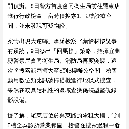
民
開偵辦。8日警方首度會同衛生局前往羅東店
調
進行行政檢查，當時僅搜索1、2樓診療空
國
會
間，並未發現可疑物證。
焦
點
案情出現大逆轉。承辦檢察官葉怡材懷疑事
有蹊蹺，9日祭出「回馬槍」策略，指揮宜蘭
觀
縣警察局會同衛生局、消防局再度突襲，這
點
次將搜索範圍擴大至3到5樓辦公空間。檢警
兩
動用數位類比訊號掃描機進行地毯式搜查，
岸/
果然在較具隱私性的區域查獲偽裝型監視錄
國
際
影設備。
社
會/
據了解，羅東店位於興東路的承租大樓，1到
地
方
5樓全為診所營業範圍。檢警在搜索過程中發