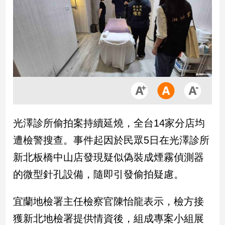
市
房
地
產
品
觀
點
政
光澤診所偷拍案持續延燒，全台14家分店均
治
遭檢警搜查。事件起因於民眾5日在光澤診所
政
新北板橋中山店發現疑似偽裝成煙霧偵測器
治
的微型針孔設備，隨即引發偷拍疑慮。
焦
點
品
宜蘭地檢署主任檢察官陳怡龍表示，檢方接
觀
獲新北地檢署提供情資後，組成專案小組展
點