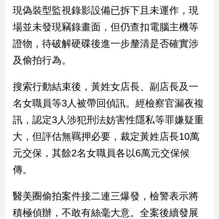
新
現偽裝型監視錄影設備已拆下且未運作，現
冠
場並未發現竊錄畫面，但仍查扣電腦主機等
病
毒
證物，待破解硬碟後進一步釐清是否確實涉
專
區
及偷拍行為。
搜索行動結束後，黃姓女店長、副店長及一
南
名女職員等3人被帶回偵訊。經檢察官漏夜複
台
訊，認定3人涉犯刑法妨害性隱私等罪嫌疑重
灣
觀
大，但評估無羈押必要，裁定黃姓店長10萬
點
元交保，其餘2名女職員各以6萬元交保候
南
傳。
台
灣
醫美圈偷拍案件接二連三爆發，檢警表示將
觀
點
積極偵辦，不敢有絲毫大意。全案後續發展