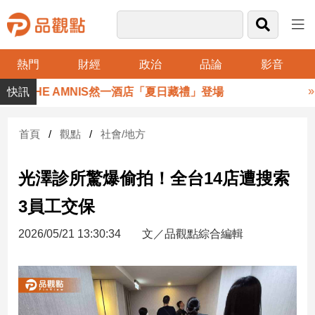
熱門
財經
政治
品論
影音
品
 THE AMNIS然一酒店「夏日藏禮」登場
觀
點
財
首頁
觀點
社會/地方
經
光澤診所驚爆偷拍！全台14店遭搜索
台
灣
3員工交保
財
經
2026/05/21 13:30:34
文／品觀點綜合編輯
新
聞
產
經/
股