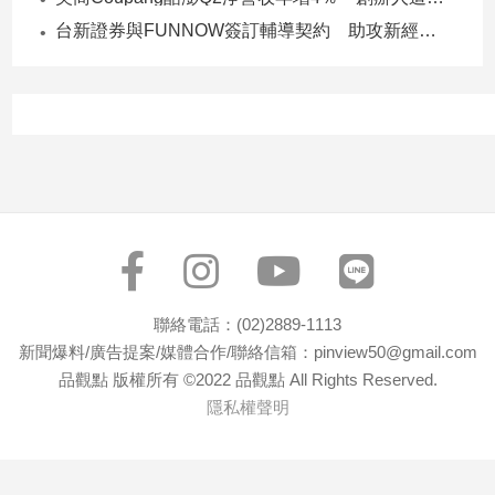
子/
台新證券與FUNNOW簽訂輔導契約 助攻新經濟企業上市櫃
感
情
藝
術
／
文
創
／
電
影
推
薦
聯絡電話：(02)2889-1113
科
新聞爆料/廣告提案/媒體合作/聯絡信箱：pinview50@gmail.com
技/
品觀點 版權所有 ©2022 品觀點 All Rights Reserved.
遊
隱私權聲明
戲
運
動