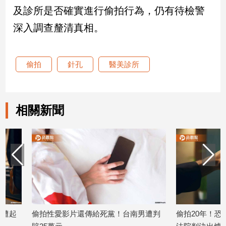
及診所是否確實進行偷拍行為，仍有待檢警
娛
深入調查釐清真相。
樂
娛
偷拍
針孔
醫美診所
樂
星
聞
相關新聞
流
行/
時
尚
追
星
生
偷拍性愛影片還傳給死黨！台南男遭判
偷拍20年！恐怖郵差
活