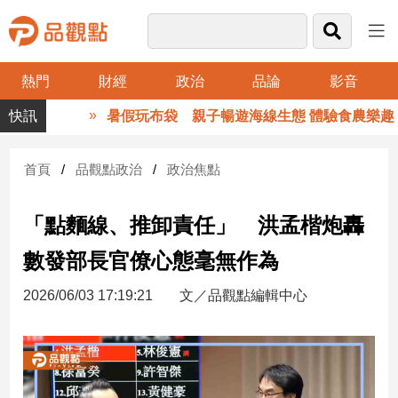
熱門
財經
政治
品論
影音
品
暑假玩布袋 親子暢遊海線生態 體驗食農樂趣
觀
點
財
首頁
品觀點政治
政治焦點
經
「點麵線、推卸責任」 洪孟楷炮轟
台
灣
數發部長官僚心態毫無作為
財
經
2026/06/03 17:19:21
文／品觀點編輯中心
新
聞
產
經/
股