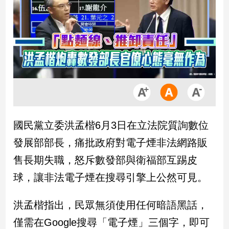
市
房
地
產
品
觀
點
政
國民黨立委洪孟楷6月3日在立法院質詢數位
治
發展部部長，痛批政府對電子煙非法網路販
政
售長期失職，怒斥數發部與衛福部互踢皮
治
球，讓非法電子煙在搜尋引擎上公然可見。
焦
點
品
洪孟楷指出，民眾無須使用任何暗語黑話，
觀
僅需在Google搜尋「電子煙」三個字，即可
點