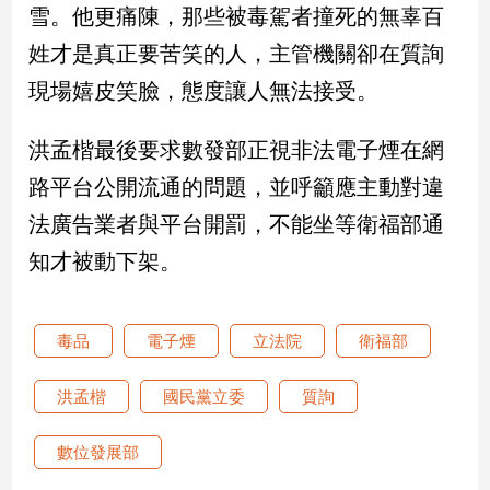
雪。他更痛陳，那些被毒駕者撞死的無辜百
姓才是真正要苦笑的人，主管機關卻在質詢
娛
樂
現場嬉皮笑臉，態度讓人無法接受。
娛
洪孟楷最後要求數發部正視非法電子煙在網
樂
星
路平台公開流通的問題，並呼籲應主動對違
聞
法廣告業者與平台開罰，不能坐等衛福部通
流
行/
知才被動下架。
時
尚
追
毒品
電子煙
立法院
衛福部
星
洪孟楷
國民黨立委
質詢
生
數位發展部
活