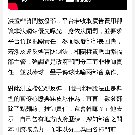
新
冠
病
洪孟楷質問數發部，平台若收取廣告費用卻
毒
專
讓非法網站優先曝光，應依法開罰，並要求
區
平台負起把關責任。然而數發部部長回應，
若涉及違反煙害防制法，相關權責應由衛福
南
部主管，強調這是政府部門分工而非推卸責
台
任，並以棒球三壘手傳球比喻兩部會協作。
灣
觀
對此洪孟楷強烈反彈，批評此種說法正是典
點
型的官僚心態與踢皮球作為，直言「數發部
南
除了點麵線、推卸責任，還會幹嘛？」他表
台
灣
示，自己曾有地方政府歷練，深知部會之間
觀
點
本可跨域協力，而非以分工為由各掃門前