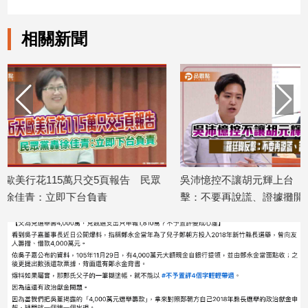
建
築/
相關新聞
室
內
設
計
旅
遊/
美
食
星
報告 民眾
吳沛憶控不讓胡元輝上台 羅廷瑋反
李退之、洪
座/
擊：不要再說謊、證據攤開會很難看
委會雙標：
命
2026/08/05
2026/08/05
理
消
費
健
康/
親