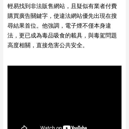
民
輕易找到非法販售網站，且疑似有業者付費
調
購買廣告關鍵字，使違法網站優先出現在搜
國
會
尋結果首位。他強調，電子煙不僅本身違
焦
法，更已成為毒品吸食的載具，與毒駕問題
點
高度相關，直接危害公共安全。
觀
點
兩
岸/
國
際
社
會/
地
方