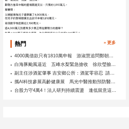
子/
感
情
藝
術
／
» 更多
熱門
文
創
4000萬借款只有1810萬申報 游淑慧追問鄭朝方：2190萬差額去哪了
／
電
白海豚颱風逼近 五峰水梨緊急搶收 徐欣瑩臉書急呼「搶救五峰水梨」
影
副主任涉酒駕肇事 吉安鄉公所：酒駕零容忍 請辭獲准
推
薦
攜AI科技參展高齡健康展 馬光中醫推動預防醫學迎接長壽新經濟
科
台股力守4萬4！法人研判持續震盪 逢低留意這些族群
技/
遊
戲
運
動