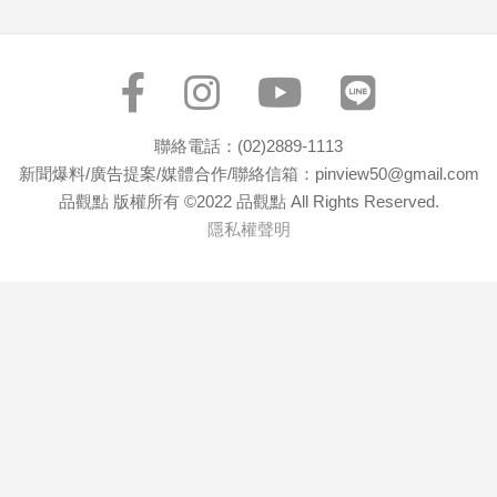
寵
物
Pet
影
聯絡電話：(02)2889-1113
音
新聞爆料/廣告提案/媒體合作/聯絡信箱：pinview50@gmail.com
專
品觀點 版權所有 ©2022 品觀點 All Rights Reserved.
區
隱私權聲明
合
作
媒
體
投
稿