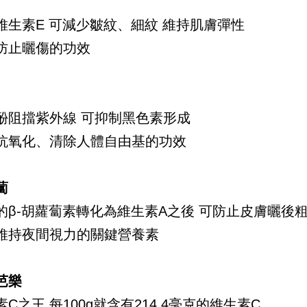
維生素E 可減少皺紋、細紋 維持肌膚彈性
防止曬傷的功效
酚阻擋紫外線 可抑制黑色素形成
抗氧化、清除人體自由基的功效
蔔
的β-胡蘿蔔素轉化為維生素A之後 可防止皮膚曬後
維持夜間視力的關鍵營養素
芭樂
C之王 每100g就含有214.4毫克的維生素C