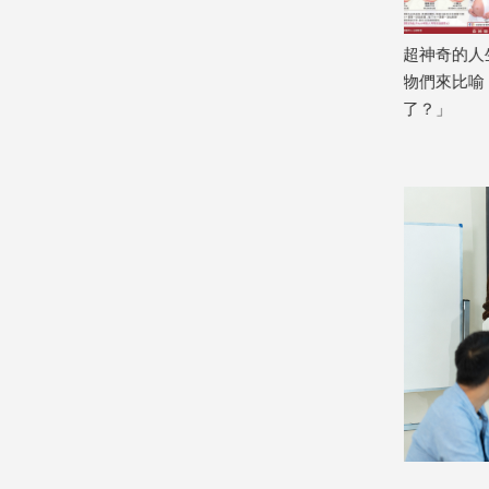
寵
物
曬太陽 更
懷胎十月真的是超神奇的人生經歷 今天
幫大家整理
Pet
我要用可愛的食物們來比喻「肚子裡的
養素
2026/07/13
寶寶到底長多大了？」
影
2026/07/14
音
專
區
合
作
媒
體
投
稿