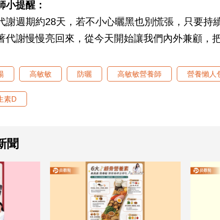
師小提醒：
代謝週期約28天，若不小心曬黑也別慌張，只要持
著代謝慢慢亮回來，從今天開始讓我們內外兼顧，
陽
高敏敏
防曬
高敏敏營養師
營養懶人
生素D
新聞