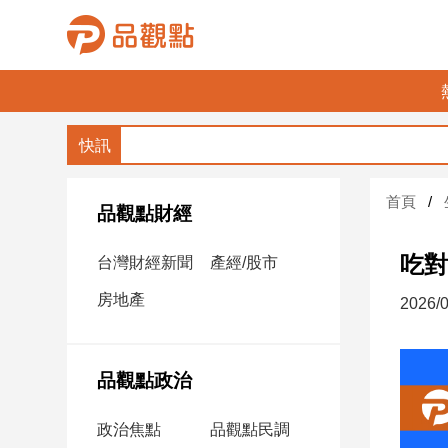
品
觀
點
財
首頁
經
品觀點財經
台
吃對
台灣財經新聞
產經/股市
灣
財
房地產
2026/0
經
新
聞
品觀點政治
產
經/
政治焦點
品觀點民調
股