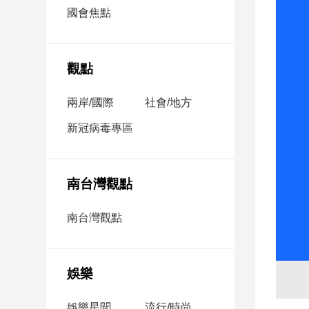
市
國會焦點
房
地
產
觀點
兩岸/國際
社會/地方
品
觀
新冠病毒專區
點
政
治
南台灣觀點
政
南台灣觀點
治
焦
點
娛樂
品
觀
點
娛樂星聞
流行/時尚