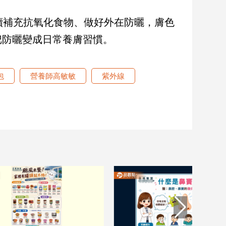
續補充抗氧化食物、做好外在防曬，膚色
把防曬變成日常養膚習慣。
包
營養師高敏敏
紫外線