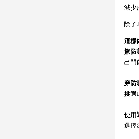
減少
建
築/
室
除了
內
設
這樣
計
旅
擦防
遊/
出門
美
食
星
穿防
座/
命
挑選
理
消
使用
費
選擇
健
康/
親