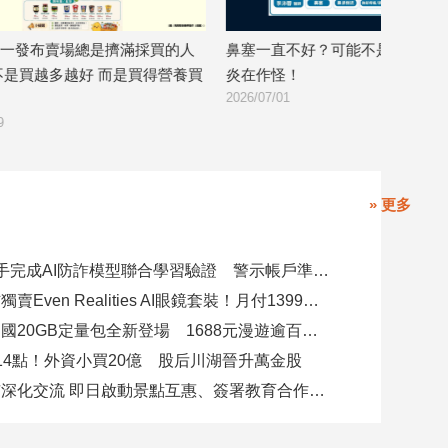
人
鼻塞一直不好？可能不是感冒而是鼻竇
你以為毒品離自
養買
炎在作怪！
險 都是從「只是
2026/07/01
2026/06/30
» 更多
8大銀行攜手完成AI防詐模型聯合學習驗證 警示帳戶準確度提升2倍
台灣大電信獨賣Even Realities AI眼鏡套裝！月付1399元 專案價3990
遠傳跨洲多國20GB定量包全新登場 1688元漫遊逾百國家！
14點！外資小買20億 股后川湖晉升萬金股
高雄陸奧市深化交流 即日啟動景點互惠、簽署教育合作MOU