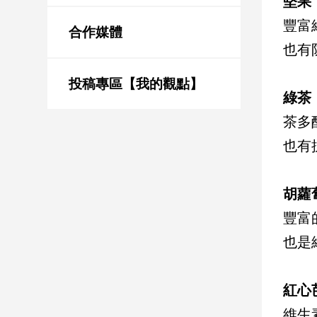
堅果
新
冠
豐富
合作媒體
病
也有
毒
專
區
投稿專區【我的觀點】
綠茶
茶多
南
也有
台
灣
觀
胡蘿
點
豐富
也是
南
台
灣
觀
紅心
點
維生素