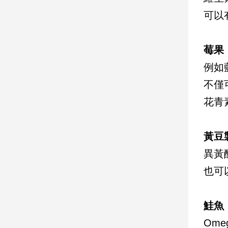
可以
娛
樂
莓果
娛
例如
樂
星
不僅
聞
花青
流
行/
時
黃豆
尚
異黃
追
星
也可
鮭魚
生
活
Om