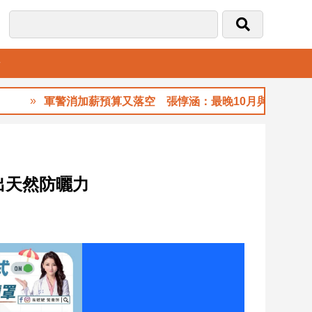
音
軍警消加薪預算又落空 張惇涵：最晚10月與立法院溝通
出天然防曬力