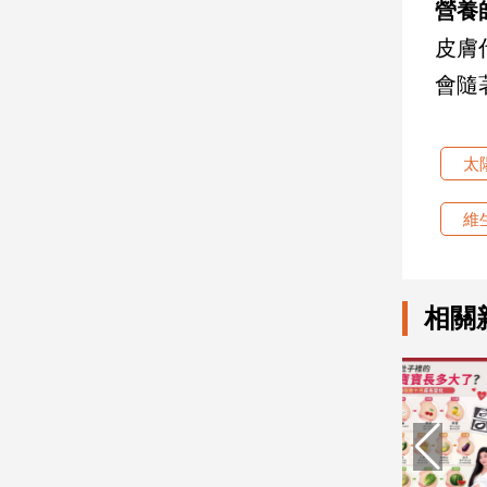
營養
子/
感
皮膚
情
會隨
藝
術
／
太
文
創
／
維
電
影
推
薦
相關
科
技/
遊
戲
運
動