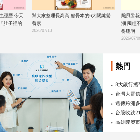
長高高 顧骨本的6大關鍵營
颱風警報一發布賣場總是擠滿採買的
潮 囤糧不是買越多越好 而是買得營
得聰明
2026/07/09
熱門
台股收跌2