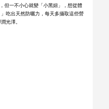
D，但一不小心就變「小黑妞」，想從體
！」吃出天然防曬力，每天多攝取這些營
彈潤光澤。