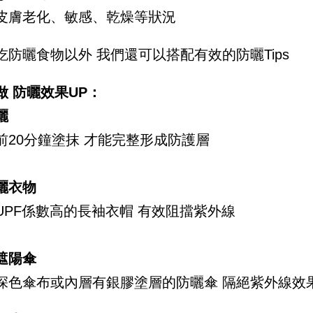
皮膚老化、敏感、乾燥等狀況
吃防曬食物以外 我們還可以搭配有效的防曬Tips
做 防曬效果UP：
曬
前20分鐘塗抹 才能完整形成防護層
曬衣物
UPF係數高的長袖衣帽 有效阻擋紫外線
遮陽傘
深色傘布或內層有銀膠塗層的防曬傘 隔絕紫外線效