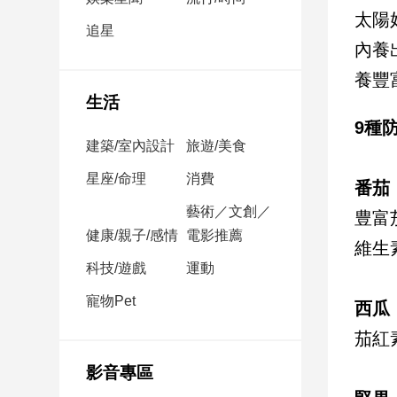
民
太陽
調
追星
內養
國
會
養豐
焦
生活
點
9種
建築/室內設計
旅遊/美食
觀
星座/命理
消費
番茄
點
藝術／文創／
豊富
健康/親子/感情
電影推薦
兩
維生
岸/
科技/遊戲
運動
國
際
寵物Pet
西瓜
社
茄紅
會/
地
影音專區
方