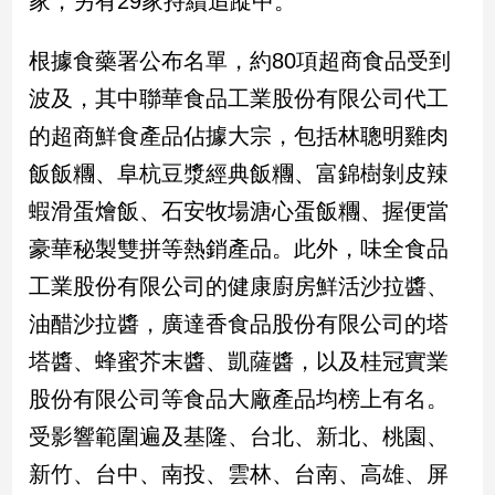
家，另有29家持續追蹤中。
民
調
根據食藥署公布名單，約80項超商食品受到
國
會
波及，其中聯華食品工業股份有限公司代工
焦
的超商鮮食產品佔據大宗，包括林聰明雞肉
點
飯飯糰、阜杭豆漿經典飯糰、富錦樹剝皮辣
蝦滑蛋燴飯、石安牧場溏心蛋飯糰、握便當
觀
豪華秘製雙拼等熱銷產品。此外，味全食品
點
工業股份有限公司的健康廚房鮮活沙拉醬、
兩
油醋沙拉醬，廣達香食品股份有限公司的塔
岸/
國
塔醬、蜂蜜芥末醬、凱薩醬，以及桂冠實業
際
股份有限公司等食品大廠產品均榜上有名。
社
會/
受影響範圍遍及基隆、台北、新北、桃園、
地
新竹、台中、南投、雲林、台南、高雄、屏
方