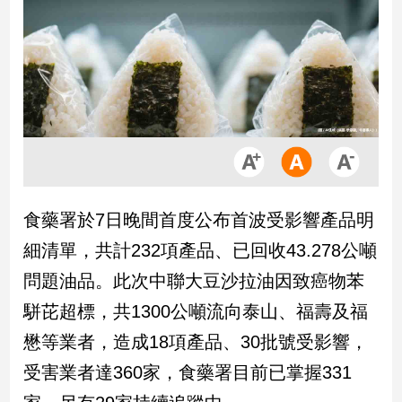
市
房
地
產
品
觀
點
政
食藥署於7日晚間首度公布首波受影響產品明
治
細清單，共計232項產品、已回收43.278公噸
政
問題油品。此次中聯大豆沙拉油因致癌物苯
治
駢芘超標，共1300公噸流向泰山、福壽及福
焦
點
懋等業者，造成18項產品、30批號受影響，
品
受害業者達360家，食藥署目前已掌握331
觀
點