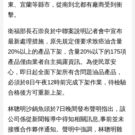
新
東、宜蘭等縣市，從南到北都有廠商受到衝
冠
擊。
病
毒
專
衛福部長石崇良於中聯案說明記者會中宣布
區
最新處理措施，原先規定僅要求致癌油含量
20%以上的產品下架，含量20%以下的175項
南
產品僅由業者自主揭露資訊。為使民眾安
台
心，即日起全面下架所有含問題油品產品，
灣
觀
必須於8日午夜12時前完成下架作業，待檢驗
點
合格後方可重新上架。
南
林聰明沙鍋魚頭於7日晚間發布聲明指出，該
台
灣
公司係從新聞報導中得知相關訊息,事前並未
觀
點
接獲合作夥伴通知。聲明中強調，林聰明雞