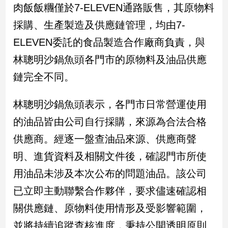
肉飯飯糰僅於7-ELEVEN通路販售，其原物料
採購、生產製造及供應鏈管理，均由7-
娛
樂
ELEVEN委託的食品製造合作廠商負責，與
林聰明沙鍋魚頭各門市的原物料及油品供應
娛
樂
鏈完全不同。
星
聞
林聰明沙鍋魚頭表示，各門市日常營運使用
流
行/
的油品皆由公司自行採購，來源為合法合格
時
供應商。經逐一盤查油品來源、供應商聲
尚
明、進貨資料及相關文件後，確認門市所使
追
星
用油品未涉及本次公布的問題油品。該公司
已立即主動聯繫合作夥伴，要求儘速確認相
生
關供應鏈、原物料使用情形及受影響範圍，
活
並將持續追蹤查核進度，秉持公開透明原則