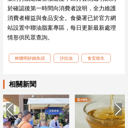
於確認後第一時間向消費者說明，全力維護
建
築/
消費者權益與食品安全。食藥署已於官方網
室
內
站設置中聯油脂案專區，每日更新最新處理
設
情形供民眾查詢。
計
旅
遊/
林聰明砂鍋魚頭
沙拉油
食安衛生
美
食
星
座/
相關新聞
命
理
消
費
健
康/
親