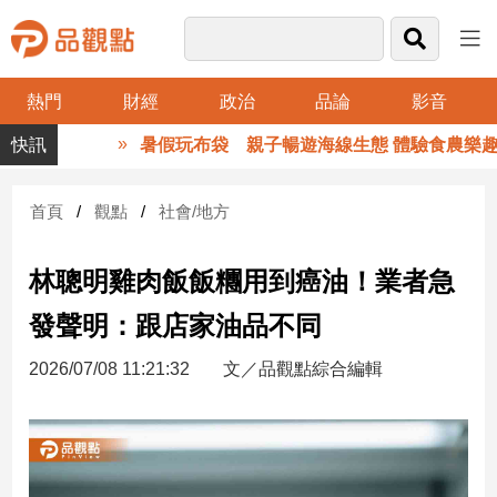
熱門
財經
政治
品論
影音
品
暑假玩布袋 親子暢遊海線生態 體驗食農樂趣
觀
點
財
首頁
觀點
社會/地方
經
林聰明雞肉飯飯糰用到癌油！業者急
台
灣
發聲明：跟店家油品不同
財
經
2026/07/08 11:21:32
文／品觀點綜合編輯
新
聞
產
經/
股