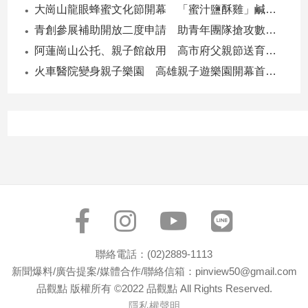
寵
大崗山龍眼蜂蜜文化節開幕 「蜜汁鹽酥雞」鹹甜跨界搶話題
物
青創參展補助開放二度申請 助青年團隊搶攻數位轉型商機
Pet
阿蓮崗山公托、親子館啟用 高市府父親節送育兒暖禮
火車醫院變身親子樂園 高雄親子遊樂園開幕首日爆棚
影
音
專
區
合
作
媒
體
聯絡電話：(02)2889-1113
新聞爆料/廣告提案/媒體合作/聯絡信箱：pinview50@gmail.com
投
品觀點 版權所有 ©2022 品觀點 All Rights Reserved.
稿
隱私權聲明