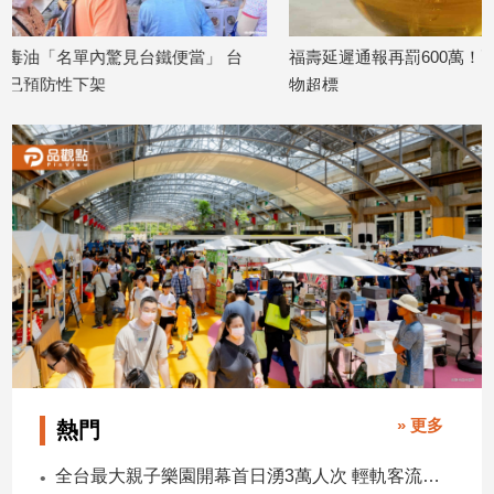
子/
感
 台
福壽延遲通報再罰600萬！兩款油品致癌
赤腳踩雞皮喊
情
物超標
雞店超噁行為
藝
2026/07/13
2026/07/09
術
／
文
創
／
電
影
推
薦
科
技/
遊
戲
» 更多
熱門
運
動
全台最大親子樂園開幕首日湧3萬人次 輕軌客流增20倍