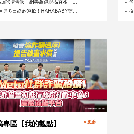
Joeman戀情告吹！網美蕭伊親揭真相：是我提分手、我封鎖他
二伯神隱多日終於道歉！HAHABABY聲明未提抄襲爭議
» 更多
稿專區【我的觀點】