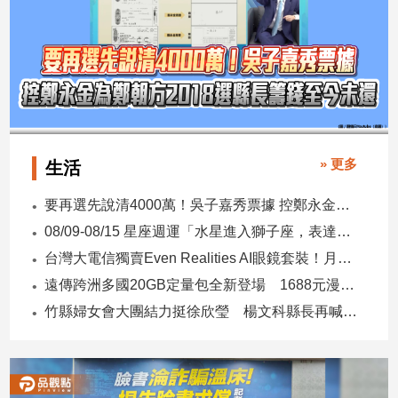
寵
物
Pet
影
音
專
» 更多
生活
區
要再選先說清4000萬！吳子嘉秀票據 控鄭永金為鄭朝方2018選縣長籌錢至今未還
08/09-08/15 星座週運「水星進入獅子座，表達力、自信與創意提升」
合
台灣大電信獨賣Even Realities AI眼鏡套裝！月付1399元 專案價3990
作
媒
遠傳跨洲多國20GB定量包全新登場 1688元漫遊逾百國家！
體
竹縣婦女會大團結力挺徐欣瑩 楊文科縣長再喊「一定要讓徐欣瑩當選」
投
稿